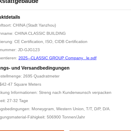
kstattgebäude
ktdetails
ftsort: CHINA (Stadt Yanzhou)
nname: CHINA CLASSIC BUILDING
zierung: CE Certification, ISO, CIDB Certification
lnummer: JD-GJG123
entieren:
2025--CLASSIC GROUP Company...le.pdf
ungs- und Versandbedingungen
estellmenge: 2695 Quadratmeter
 $42-47 Square Meters
ckung Informationen: Streng nach Kundenwunsch verpacken
zeit: 27-32 Tage
gsbedingungen: Moneygram, Western Union, T/T, D/P, D/A.
gungsmaterial-Fähigkeit: 506900 Tonnen/Jahr