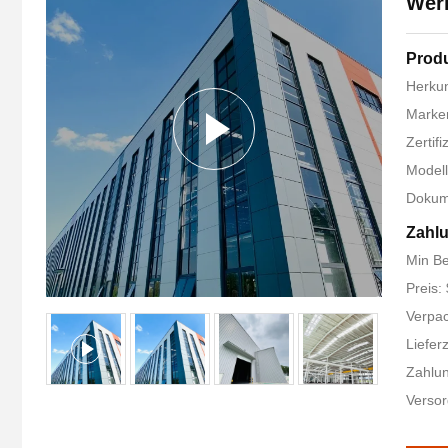
Wer
Produ
Herkun
Marke
Zertifi
Model
Dokum
Zahl
Min B
Preis:
Verpa
Liefer
Zahlun
Versor