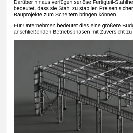
Darüber hinaus verfügen seriöse Fertigteil-Stahlher
bedeutet, dass sie Stahl zu stabilen Preisen sich
Bauprojekte zum Scheitern bringen können.
Für Unternehmen bedeutet dies eine größere Budget
anschließenden Betriebsphasen mit Zuversicht zu