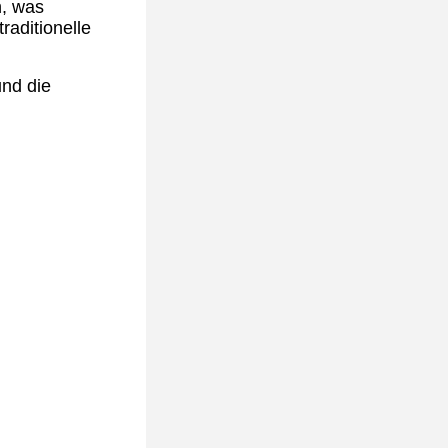
n, was
raditionelle
und die