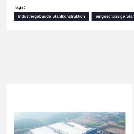
Tags:
Industriegebäude Stahlkonstruktion
eingeschossige Sta