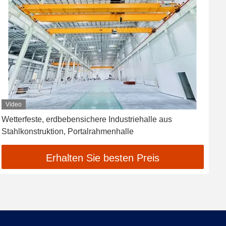
Video
Wetterfeste, erdbebensichere Industriehalle aus
V
Stahlkonstruktion, Portalrahmenhalle
G
Erhalten Sie besten Preis