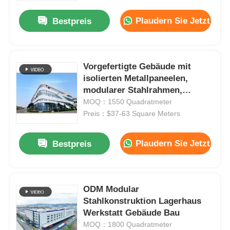
Plaudern Sie Jetzt
Bestpreis
Vorgefertigte Gebäude mit
isolierten Metallpaneelen,
modularer Stahlrahmen,
Erdbebenbeständigkeit
MOQ：1550 Quadratmeter
Preis：$37-63 Square Meters
Plaudern Sie Jetzt
Bestpreis
Startseite
ODM Modular
Produkte
Stahlkonstruktion Lagerhaus
Werkstatt Gebäude Bau
MOQ：1800 Quadratmeter
Videos