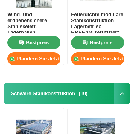
Wind- und
Feuerdichte modulare
erdbebensichere
Stahlkonstruktion
Stahlskelett-
Lagerbetrieb
Lagerhallen,
BREEAM zertifiziert
Scheunen, Gebäude,
Bestpreis
Bestpreis
OEM
Plaudern Sie Jetzt
Plaudern Sie Jetzt
(10)
Schwere Stahlkonstruktion