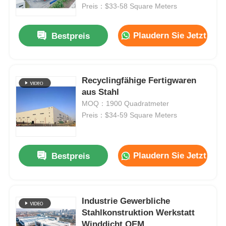
Preis：$33-58 Square Meters
Über uns
Plaudern Sie Jetzt
Bestpreis
Fabrik Tour
Recyclingfähige Fertigwaren
aus Stahl
Qualitätskontrolle
MOQ：1900 Quadratmeter
Preis：$34-59 Square Meters
Kontakt
Plaudern Sie Jetzt
Bestpreis
Nachrichten
Alle Fälle
Industrie Gewerbliche
Stahlkonstruktion Werkstatt
Referenzen
Winddicht OEM