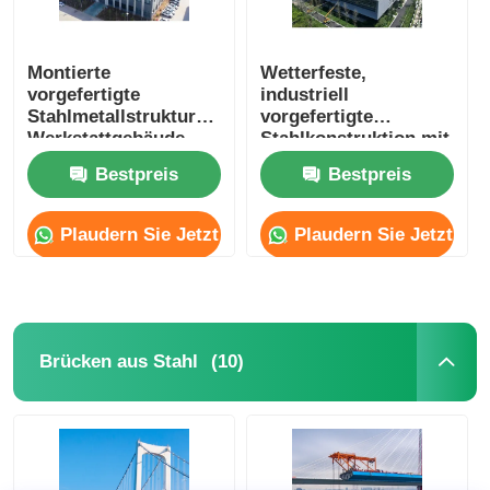
Montierte
Wetterfeste,
vorgefertigte
industriell
Stahlmetallstrukturen
vorgefertigte
Werkstattgebäude
Stahlkonstruktion mit
modular
Erdbebenbeständigkeit
Bestpreis
Bestpreis
kundenspezifisch
Plaudern Sie Jetzt
Plaudern Sie Jetzt
(10)
Brücken aus Stahl