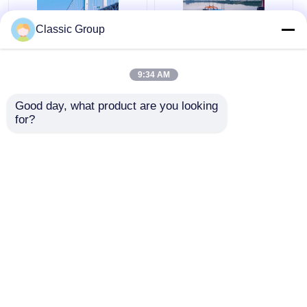
Classic Group
Q690B Q550B Q460B
Vorgefertigte
Q420B
Stahlfachwerkbrücke
9:34 AM
Stahlkonstruktion
vor Ort, Metall-
vorgefertigte
Hängebrücke, ODM
Good day, what product are you looking 
Fachwerkbrückenhersteller
for?
Bestpreis
Bestpreis
Plaudern Sie Jetzt
Plaudern Sie Jetzt
Sehen Sie mehr an
Startseite
Über uns
Kontakt
Desktop Site
Sitemap
Privacy policy