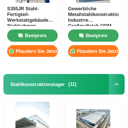
S355JR Stahl-
Gewerbliche
Fertigteil-
Metallstahlkonstruktions
Werkstattgebäude
Industrie
Stahlrahmen
Großmaßstab ODM
Lagerbau
Bestpreis
Bestpreis
Erdbebenbeständigkeit
Plaudern Sie Jetzt
Plaudern Sie Jetzt
(11)
Stahlkonstruktionslager