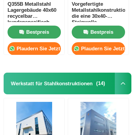
Q355B Metallstahl
Vorgefertigte
Lagergebäude 40x60
Metallstahlkonstruktion,
recycelbar
die eine 30x40-
kundenspezifisch
Steinwolle-
Sandwichplattenwand
Bestpreis
Bestpreis
errichtet
Plaudern Sie Jetzt
Plaudern Sie Jetzt
(14)
Werkstatt für Stahlkonstruktionen