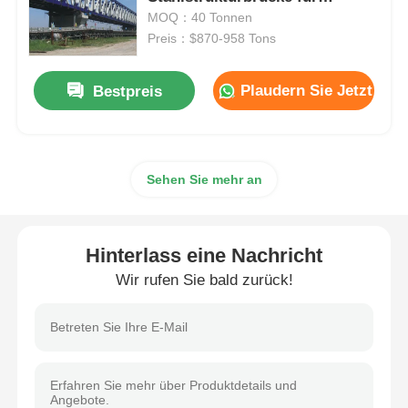
schwere Güterverkehrsnetze
MOQ：40 Tonnen
Preis：$870-958 Tons
Stahlkonstruktion Gebäude
Plaudern Sie Jetzt
Bestpreis
Werkstatt für Stahlkonstruktionen
Stahlkonstruktionslager
Sehen Sie mehr an
Stahlkonstruktionsschuppen
Hinterlass eine Nachricht
Schwere Stahlkonstruktion
Wir rufen Sie bald zurück!
Brücken aus Stahl
Stahlstrukturbüro