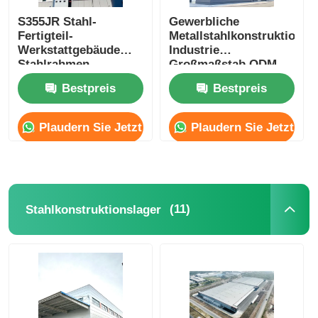
S355JR Stahl-
Gewerbliche
Fertigteil-
Metallstahlkonstruktions
Werkstattgebäude
Industrie
Stahlrahmen
Großmaßstab ODM
Lagerbau
Bestpreis
Bestpreis
Erdbebenbeständigkeit
Plaudern Sie Jetzt
Plaudern Sie Jetzt
(11)
Stahlkonstruktionslager