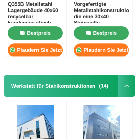
Q355B Metallstahl
Vorgefertigte
Lagergebäude 40x60
Metallstahlkonstruktion,
recycelbar
die eine 30x40-
kundenspezifisch
Steinwolle-
Sandwichplattenwand
Bestpreis
Bestpreis
errichtet
Plaudern Sie Jetzt
Plaudern Sie Jetzt
(14)
Werkstatt für Stahlkonstruktionen