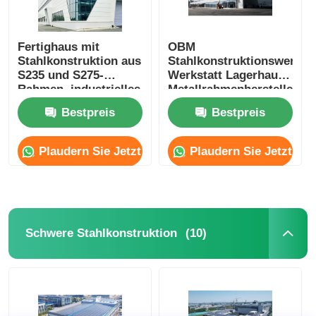
Fertighaus mit
OBM
Stahlkonstruktion aus
Stahlkonstruktionswerksta
S235 und S275-
Werkstatt Lagerhaus
Rahmen, industrielles
Metallrahmenhersteller
Lagergebäude
Bestpreis
Bestpreis
Plaudern Sie Jetzt
Plaudern Sie Jetzt
(10)
Schwere Stahlkonstruktion