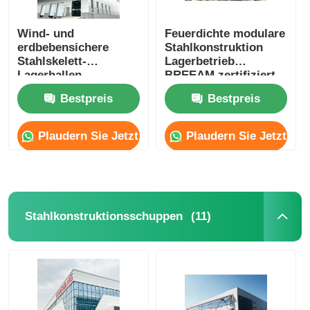
Wind- und
Feuerdichte modulare
erdbebensichere
Stahlkonstruktion
Stahlskelett-
Lagerbetrieb
Lagerhallen,
BREEAM zertifiziert
Scheunen, Gebäude,
Bestpreis
Bestpreis
OEM
Plaudern Sie Jetzt
Plaudern Sie Jetzt
(11)
Stahlkonstruktionsschuppen