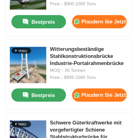
Preis：$900-1000 Tons
Über uns
Plaudern Sie Jetzt
Bestpreis
Fabrik Tour
Witterungsbeständige
Stahlkonstruktionsbrücke
Qualitätskontrolle
Industrie-Portalrahmenbrücke
MOQ：30 Tonnen
Kontakt
Preis：$895-1000 Tons
Plaudern Sie Jetzt
Bestpreis
Nachrichten
Alle Fälle
Schwere Güterkraftwerke mit
vorgefertigter Schiene
Referenzen
Stahlstrukturbrücke für