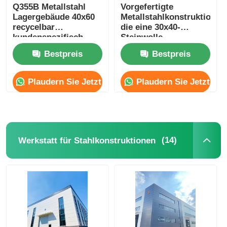
Q355B Metallstahl
Vorgefertigte
Lagergebäude 40x60
Metallstahlkonstruktion,
recycelbar
die eine 30x40-
kundenspezifisch
Steinwolle-
Sandwichplattenwand
Bestpreis
Bestpreis
errichtet
Plaudern Sie Jetzt
Plaudern Sie Jetzt
(14)
Werkstatt für Stahlkonstruktionen