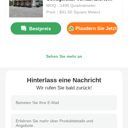
Industriegebäude
MOQ：1495 Quadratmeter
Preis：$41-50 Square Meters
Stahlkonstruktion Gebäude
Plaudern Sie Jetzt
Bestpreis
Werkstatt für Stahlkonstruktionen
Stahlkonstruktionslager
Sehen Sie mehr an
Stahlkonstruktionsschuppen
Hinterlass eine Nachricht
Schwere Stahlkonstruktion
Wir rufen Sie bald zurück!
Brücken aus Stahl
Stahlstrukturbüro