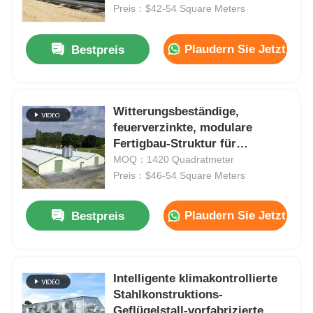
Preis：$42-54 Square Meters
Über uns
Plaudern Sie Jetzt
Bestpreis
Fabrik Tour
Witterungsbeständige,
feuerverzinkte, modulare
Qualitätskontrolle
Fertigbau-Struktur für
Geflügelställe
MOQ：1420 Quadratmeter
Kontakt
Preis：$46-54 Square Meters
Plaudern Sie Jetzt
Bestpreis
Nachrichten
Alle Fälle
Intelligente klimakontrollierte
Stahlkonstruktions-
Referenzen
Geflügelstall-vorfabrizierte