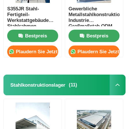
S355JR Stahl-
Gewerbliche
Fertigteil-
Metallstahlkonstruktions
Werkstattgebäude
Industrie
Stahlrahmen
Großmaßstab ODM
Lagerbau
Bestpreis
Bestpreis
Erdbebenbeständigkeit
Plaudern Sie Jetzt
Plaudern Sie Jetzt
(11)
Stahlkonstruktionslager