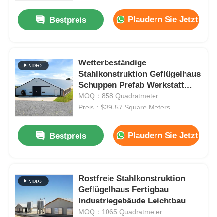
Plaudern Sie Jetzt
Bestpreis
Wetterbeständige
Stahlkonstruktion Geflügelhaus
Schuppen Prefab Werkstatt
Gebäude
MOQ：858 Quadratmeter
Preis：$39-57 Square Meters
Plaudern Sie Jetzt
Bestpreis
Startseite
Rostfreie Stahlkonstruktion
Produkte
Geflügelhaus Fertigbau
Industriegebäude Leichtbau
MOQ：1065 Quadratmeter
Videos