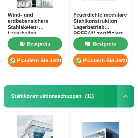
Wind- und
Feuerdichte modulare
erdbebensichere
Stahlkonstruktion
Stahlskelett-
Lagerbetrieb
Lagerhallen,
BREEAM zertifiziert
Scheunen, Gebäude,
Bestpreis
Bestpreis
OEM
Plaudern Sie Jetzt
Plaudern Sie Jetzt
(11)
Stahlkonstruktionsschuppen