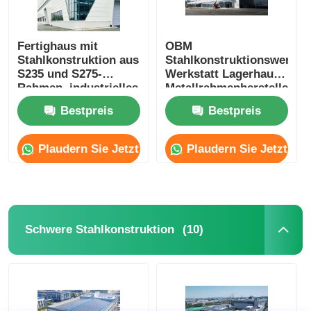
Fertighaus mit
OBM
Stahlkonstruktion aus
Stahlkonstruktionswerksta
S235 und S275-
Werkstatt Lagerhaus
Rahmen, industrielles
Metallrahmenhersteller
Lagergebäude
Bestpreis
Bestpreis
Plaudern Sie Jetzt
Plaudern Sie Jetzt
(10)
Schwere Stahlkonstruktion