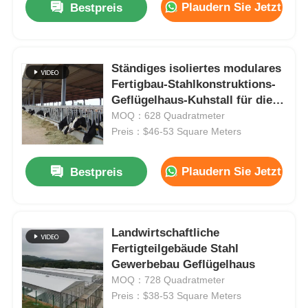
Plaudern Sie Jetzt
Bestpreis
Ständiges isoliertes modulares
Fertigbau-Stahlkonstruktions-
Geflügelhaus-Kuhstall für die
kommerzielle Landwirtschaft
MOQ：628 Quadratmeter
Preis：$46-53 Square Meters
Plaudern Sie Jetzt
Bestpreis
Landwirtschaftliche
Fertigteilgebäude Stahl
Gewerbebau Geflügelhaus
MOQ：728 Quadratmeter
Preis：$38-53 Square Meters