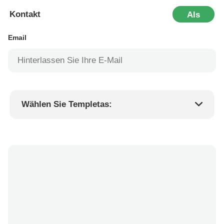
Kontakt
Als
Nächstes
Email
Wählen Sie Templetas:
Preis des Produkts
Min.order quantity
Fordern Sie Muster an
Mehr Details