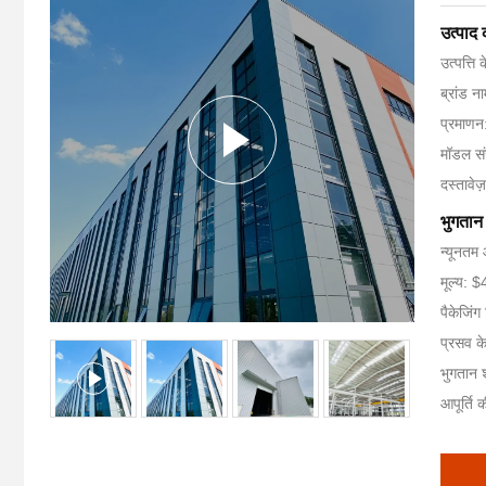
उत्पाद
उत्पत्ति
ब्रांड
प्रमाणन
मॉडल सं
दस्तावेज
भुगतान 
न्यूनतम
मूल्य:
पैकेजिं
प्रसव क
भुगतान शर
आपूर्ति 