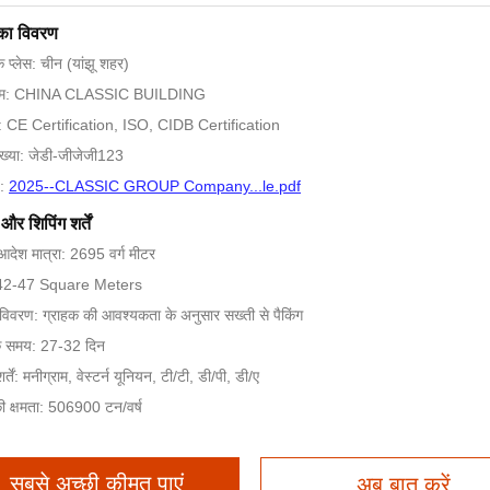
 का विवरण
 के प्लेस: चीन (यांझू शहर)
 नाम: CHINA CLASSIC BUILDING
: CE Certification, ISO, CIDB Certification
ख्या: जेडी-जीजेजी123
़:
2025--CLASSIC GROUP Company...le.pdf
और शिपिंग शर्तें
 आदेश मात्रा: 2695 वर्ग मीटर
 $42-47 Square Meters
ग विवरण: ग्राहक की आवश्यकता के अनुसार सख्ती से पैकिंग
े समय: 27-32 दिन
्तें: मनीग्राम, वेस्टर्न यूनियन, टी/टी, डी/पी, डी/ए
की क्षमता: 506900 टन/वर्ष
सबसे अच्छी कीमत पाएं
अब बात करें