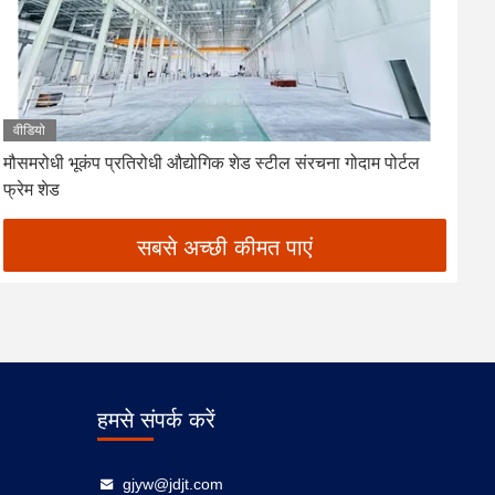
वीडियो
मौसमरोधी भूकंप प्रतिरोधी औद्योगिक शेड स्टील संरचना गोदाम पोर्टल
प्
फ्रेम शेड
सबसे अच्छी कीमत पाएं
हमसे संपर्क करें
gjyw@jdjt.com