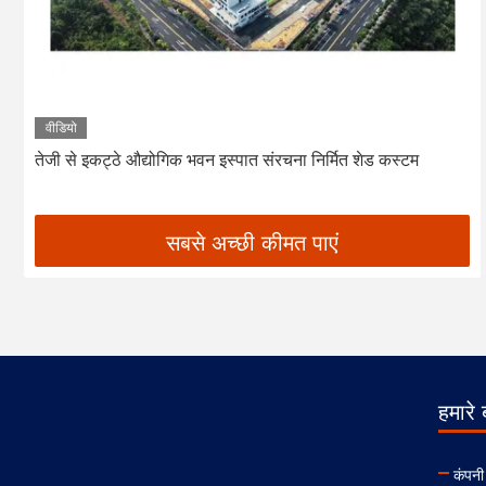
वीडियो
तेजी से इकट्ठे औद्योगिक भवन इस्पात संरचना निर्मित शेड कस्टम
सबसे अच्छी कीमत पाएं
हमारे ब
कंपनी