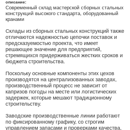
описание:
Современный склад мастерской сборных стальных
конструкций высокого стандарта, оборудованный
О Компании
кранами
Склады из сборных стальных конструкций также
Наша фабрика
отличаются надежностью цепочки поставок и
предсказуемостью проекта, что имеет
решающее значение для предприятий,
контроль качества
стремящихся придерживаться жестких сроков и
бюджета строительства.
контактные данные
Поскольку основные компоненты этих цехов
производятся на централизованных заводах,
производственный процесс не зависит от
Новости
капризов погоды на месте или логистических
задержек, которые мешают традиционному
строительству.
Все случаи
Заводские производственные линии работают
по фиксированному графику, со строгим
Отправить запрос
управлением запасами и проверками качества,