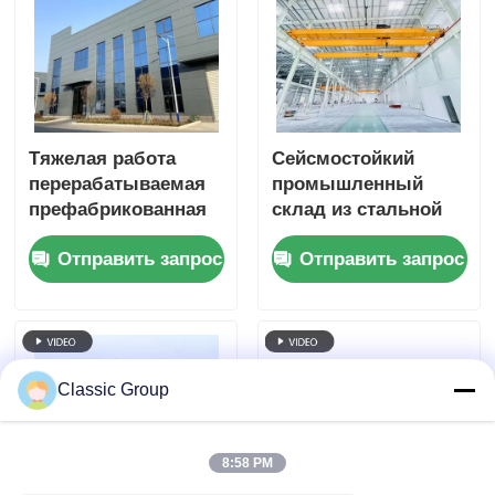
Тяжелая работа
Сейсмостойкий
перерабатываемая
промышленный
префабрикованная
склад из стальной
стальная
конструкции,
Отправить запрос
Отправить запрос
конструкция
устойчивый к
Изготовление
атмосферным
Землетрясения
воздействиям, ангар
с рамным каркасом
Classic Group
8:58 PM