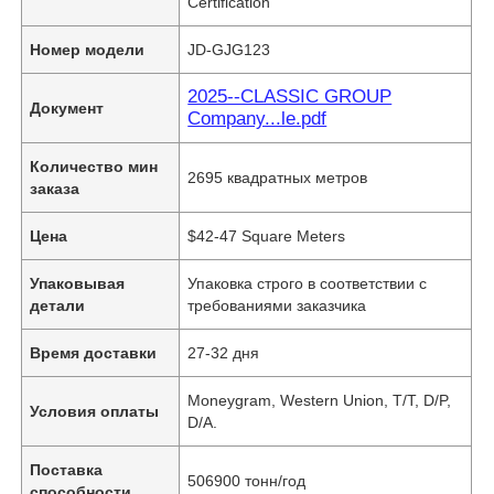
Certification
Номер модели
JD-GJG123
2025--CLASSIC GROUP
Документ
Company...le.pdf
Количество мин
2695 квадратных метров
заказа
Цена
$42-47 Square Meters
Упаковывая
Упаковка строго в соответствии с
детали
требованиями заказчика
Время доставки
27-32 дня
Moneygram, Western Union, T/T, D/P,
Условия оплаты
D/A.
Поставка
506900 тонн/год
способности