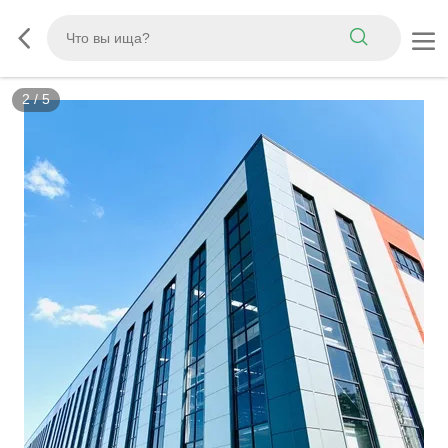
2
/
5