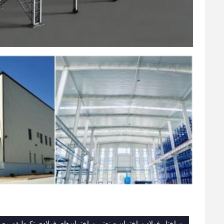
ساختار فولاد ساختمان صنعتی,ساختمان‌های فولادی تک‌طبقه,معم