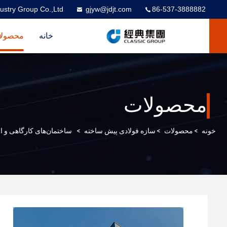
ustry Group Co.,Ltd
gjyw@jdjt.com
86-537-3888882
خانه
محصولا
محصولات
خونه
>
محصولات
>
سازه فولادی پیش ساخته
>
ساختمان‌های کارگاهی و ا