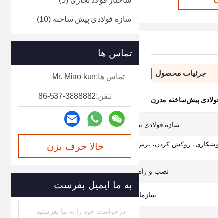
ساختار فولاد تجاری
(5)
سازه فولادی پیش ساخته
(10)
تماس ها
جزئیات محصول
تماس ها:
Mr. Miao kun
تلفن:
86-537-3888882
ولادی پیش‌ساخته مدرن
سازه فولادی سبک سازه فولادی سنگین
شکاری، روکش کردن، برش، پانچ کردن، رنگ آمیزی
حالا حرف بزن
با اسپری
نصب و راه اندازی راهنمایی مهندس
به ما ایمیل بفرست
سازمان های شخص ثالث معتبر