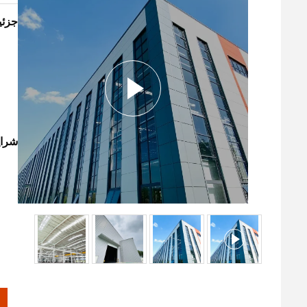
جزئ
شرای