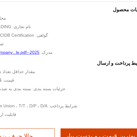
یات محصول
محل 
نام تجاری: CHINA CLASSIC BUILDING
گواهی: CE Certification, ISO, CIDB Certification
شمار
مدرک:
2025--CLASSIC GROUP Company...le.pdf
ط پرداخت و ارسال
مقدار حداقل تعداد سفارش: 95
قیمت: $42-47 quare Meters
جزئیات بسته بندی: بسته بندی به شدت 
شرایط پرداخت: MoneyGram ، Western Union ، T/T ، D/P ، D/A
قابلیت ارائه: 506900 
بهترین قیمت رو بدست بیار
حالا حرف بز