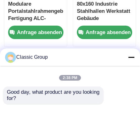
Modulare
80x160 Industrie
Portalstahlrahmengebäude
Stahlhallen Werkstatt
Fertigung ALC-
Gebäude
Wandpaneel
Sandwichplatte
Anfrage absenden
Anfrage absenden
Kundenspezifisch
Classic Group
2:38 PM
Good day, what product are you looking 
for?
Schwergewichtsleichte
Windbeständiges,
Stahlkonstruktionen
leichtes,
für die Industrie
stahlgefertigtes
Werkstattgebäude
Gebäude, Lagerhalle,