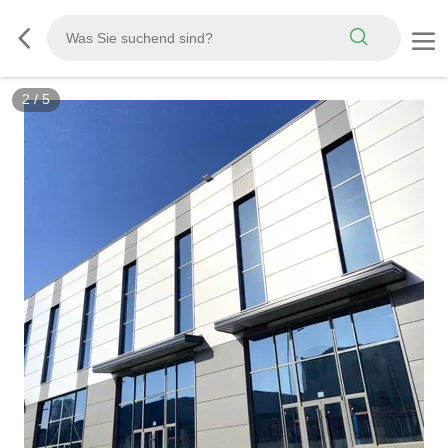
2
/
5