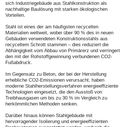
sich Industriegebäude aus Stahlkonstruktion als
nachhaltige Baulösung mit starken ökologischen
Vorteilen.
Über uns
Stahl ist eines der am häufigsten recycelten
Materialien weltweit, wobei über 90 % des in neuen
Fabrik Tour
Gebäuden verwendeten Konstruktionsstahls aus
recyceltem Schrott stammen – dies reduziert die
Abhängigkeit vom Abbau von Primärerz und verringert
Qualitätskontrolle
den mit der Rohstoffgewinnung verbundenen CO2-
Fußabdruck.
Kontakt
Im Gegensatz zu Beton, der bei der Herstellung
erhebliche CO2-Emissionen verursacht, haben
moderne Stahlherstellungsverfahren energieeffiziente
Nachrichten
Technologien eingesetzt, die den Ausstoß von
Treibhausgasen um bis zu 30 % im Vergleich zu
herkömmlichen Methoden senken.
Alle Fälle
Darüber hinaus können Stahlgebäude mit
hervorragender Isolierung und energieeffizienten
Referenzen