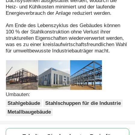
Dachsystemen ausgestattet werden, wodurch die
Heiz- und Kühlkosten minimiert und der laufende
Energieverbrauch der Anlage reduziert werden.
Stahlkonstruktion Gebäude
Am Ende des Lebenszyklus des Gebäudes können
100 % der Stahlkonstruktion ohne Verlust ihrer
Werkstatt für Stahlkonstruktionen
strukturellen Eigenschaften wiederverwertet werden,
was es zu einer kreislaufwirtschaftsfreundlichen Wahl
für umweltbewusste Industriebauträger macht.
Stahlkonstruktionslager
Stahlkonstruktionsschuppen
Schwere Stahlkonstruktion
Umbauten:
Stahlgebäude
Stahlschuppen für die Industrie
Brücken aus Stahl
Metallbaugebäude
Stahlstrukturbüro