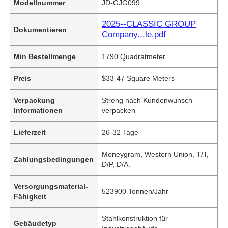
Modellnummer
JD-GJG099
2025--CLASSIC GROUP
Dokumentieren
Company...le.pdf
Min Bestellmenge
1790 Quadratmeter
Preis
$33-47 Square Meters
Verpackung
Streng nach Kundenwunsch
Informationen
verpacken
Lieferzeit
26-32 Tage
Moneygram, Western Union, T/T,
Zahlungsbedingungen
D/P, D/A.
Versorgungsmaterial-
523900 Tonnen/Jahr
Fähigkeit
Stahlkonstruktion für
Gebäudetyp