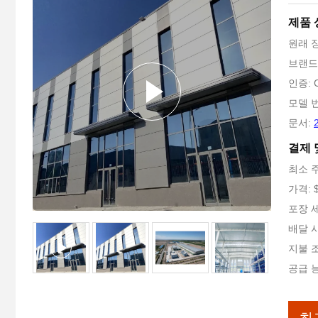
제품
원래 
브랜드 
인증: C
모델 번
문서:
결제 
최소 주
가격: $
포장 
배달 시
지불 조건
공급 능