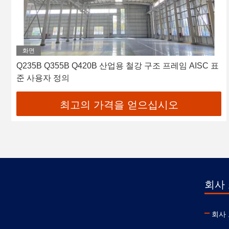
화면
Q235B Q355B Q420B 산업용 철강 구조 프레임 AISC 표
준 사용자 정의
최고의 가격을 얻으십시오
회사
회사