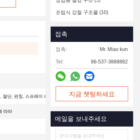
상업용 철강 구조
(5)
조립식 강철 구조물
(10)
접촉
접촉:
Mr. Miao kun
Tel:
86-537-3888882
지금 챗팅하세요
기, 절단, 펀칭, 스프레이 페인팅
에 따라
메일을 보내주세요