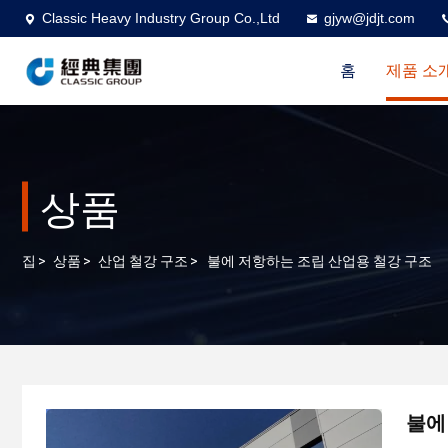
Classic Heavy Industry Group Co.,Ltd
gjyw@jdjt.com
홈
제품 소
상품
집
>
상품
>
산업 철강 구조
>
불에 저항하는 조립 산업용 철강 구조
불에