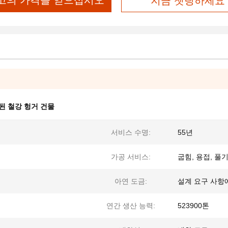
고의 가격을 얻으십시오
지금 챗팅하세요
된 철강 헝거 건물
서비스 수명:
55년
가공 서비스:
굽힘, 용접, 풀
아연 도금:
설계 요구 사항
연간 생산 능력:
523900톤