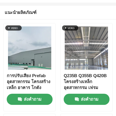
แนะนำผลิตภัณฑ์
โครงสร้างเหล็ก บ้านไก่
โครงสร้างเหล็กหลายชั้น
โครงสร้างเหล็กอุตสาหกรรม
อาคารเหล็กสาธารณะ
การปรับเสียง Prefab
Q235B Q355B Q420B
โครงสร้างเหล็กพาณิชย์
อุตสาหกรรม โครงสร้าง
โครงสร้างเหล็ก
เหล็ก อาคาร โกดัง
อุตสาหกรรม เฟรม
โกดัง
มาตรฐาน AISC กำหนด
โครงสร้างสแตนเลสเรือน
ส่งคำถาม
ส่งคำถาม
เอง