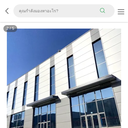
2
/
5