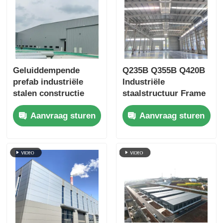
Geluiddempende
Q235B Q355B Q420B
prefab industriële
Industriële
stalen constructie
staalstructuur Frame
gebouw magazijn
AISC Standard
Aanvraag sturen
Aanvraag sturen
loods fabricage
Custom