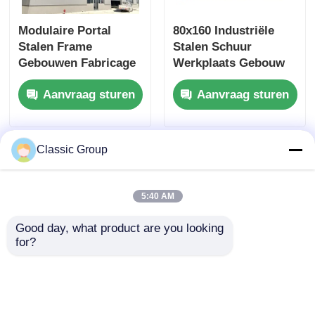
Modulaire Portal
80x160 Industriële
Stalen Frame
Stalen Schuur
Gebouwen Fabricage
Werkplaats Gebouw
ALC Wandpaneel
Sandwichpaneel
Aanvraag sturen
Aanvraag sturen
Aangepast
Classic Group
5:40 AM
Good day, what product are you looking 
for?
Zwaargewicht
Windbestendige
lichtgewicht
lichtgewicht staal
industriële
gefabriceerde