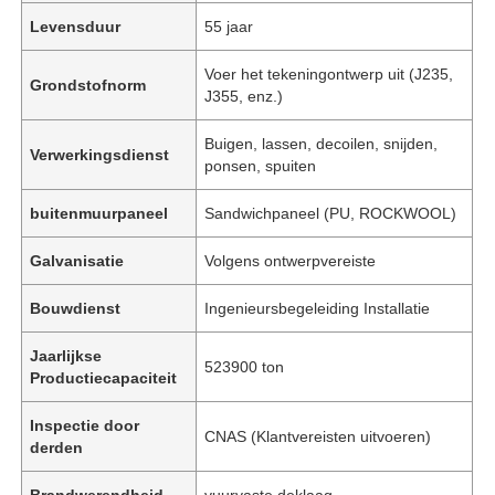
Levensduur
55 jaar
Voer het tekeningontwerp uit (J235,
Grondstofnorm
J355, enz.)
Buigen, lassen, decoilen, snijden,
Verwerkingsdienst
ponsen, spuiten
buitenmuurpaneel
Sandwichpaneel (PU, ROCKWOOL)
Galvanisatie
Volgens ontwerpvereiste
Bouwdienst
Ingenieursbegeleiding Installatie
Jaarlijkse
523900 ton
Productiecapaciteit
Inspectie door
CNAS (Klantvereisten uitvoeren)
derden
Brandwerendheid
vuurvaste deklaag