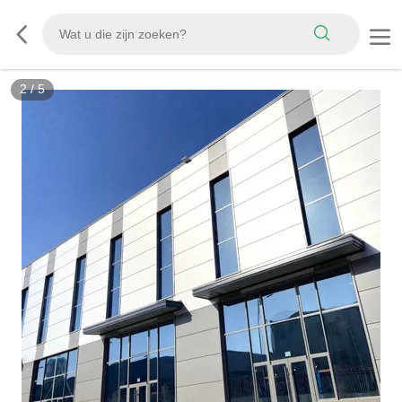
2
/
5