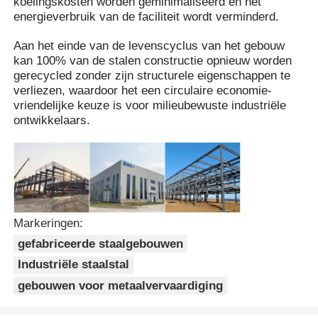
koelingskosten worden geminimaliseerd en het
energieverbruik van de faciliteit wordt verminderd.
Stalen structuurgebouw
Aan het einde van de levenscyclus van het gebouw
kan 100% van de stalen constructie opnieuw worden
gerecycled zonder zijn structurele eigenschappen te
Workshop staalconstructies
verliezen, waardoor het een circulaire economie-
vriendelijke keuze is voor milieubewuste industriële
ontwikkelaars.
staalconstructie magazijn
Schuur voor staalconstructies
Zware Staalstructuur
Markeringen:
gefabriceerde staalgebouwen
Stalen brug
Industriële staalstal
gebouwen voor metaalvervaardiging
stalen structuurkantoor