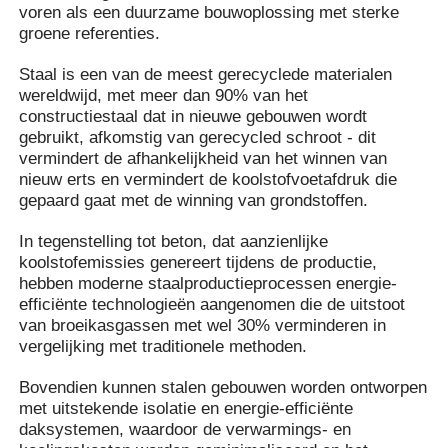
voren als een duurzame bouwoplossing met sterke
groene referenties.
Over ons
Staal is een van de meest gerecyclede materialen
wereldwijd, met meer dan 90% van het
constructiestaal dat in nieuwe gebouwen wordt
Fabrieksreis
gebruikt, afkomstig van gerecycled schroot - dit
vermindert de afhankelijkheid van het winnen van
nieuw erts en vermindert de koolstofvoetafdruk die
Kwaliteitscontrole
gepaard gaat met de winning van grondstoffen.
In tegenstelling tot beton, dat aanzienlijke
Contacteer ons
koolstofemissies genereert tijdens de productie,
hebben moderne staalproductieprocessen energie-
efficiënte technologieën aangenomen die de uitstoot
nieuws
van broeikasgassen met wel 30% verminderen in
vergelijking met traditionele methoden.
Alle Gevallen
Bovendien kunnen stalen gebouwen worden ontworpen
met uitstekende isolatie en energie-efficiënte
daksystemen, waardoor de verwarmings- en
Vraag een offerte aan