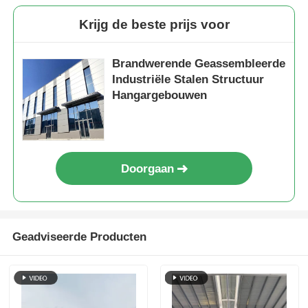
Krijg de beste prijs voor
Pluimveestal met stalen structuur
Brandwerende Geassembleerde
Staalconstructie met meerdere verdiepingen
Industriële Stalen Structuur
Hangargebouwen
Industriële staalconstructie
Openbare Stalen Gebouw
Doorgaan
Commerciële staalstructuur
Geadviseerde Producten
Voorgefabriceerde staalconstructie