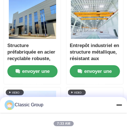
Structure
Entrepôt industriel en
préfabriquée en acier
structure métallique,
recyclable robuste,
résistant aux
fabrication résistante
intempéries et aux
envoyer une
envoyer une
aux tremblements de
séismes, bâtiment à
terre
ossature en portique
demande
demande
Classic Group
7:33 AM