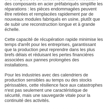
des composants en acier préfabriqués simplifie les
réparations : les pièces endommagées peuvent
Bâtiment de structure en acier
être retirées et remplacées rapidement par de
nouveaux modules fabriqués en usine, plutôt que
de subir une reconstruction longue et à grande
Atelier de structure en acier
échelle.
Cette capacité de récupération rapide minimise les
entrepôt de structures en acier
temps d'arrêt pour les entreprises, garantissant
que la production peut reprendre dans les plus
brefs délais et réduisant les pertes financières
Entrepôt de structures en acier
associées aux pannes prolongées des
installations.
Structure métallique lourde
Pour les industries avec des calendriers de
production sensibles au temps ou des stocks
périssables, cette résilience face aux catastrophes
Pont de structure en acier
n'est pas seulement une caractéristique de
sécurité, mais une sauvegarde vitale pour la
continuité des activités.
bureau de structure en acier