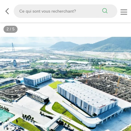
2
/
5