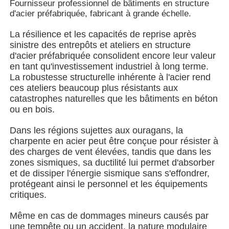
Fournisseur professionnel de bâtiments en structure
d'acier préfabriquée, fabricant à grande échelle.
A propos de nous
La résilience et les capacités de reprise après
sinistre des entrepôts et ateliers en structure
d'acier préfabriquée consolident encore leur valeur
Visite d'usine
en tant qu'investissement industriel à long terme.
La robustesse structurelle inhérente à l'acier rend
ces ateliers beaucoup plus résistants aux
Contrôle de la qualité
catastrophes naturelles que les bâtiments en béton
ou en bois.
Contact
Dans les régions sujettes aux ouragans, la
charpente en acier peut être conçue pour résister à
des charges de vent élevées, tandis que dans les
nouvelles
zones sismiques, sa ductilité lui permet d'absorber
et de dissiper l'énergie sismique sans s'effondrer,
protégeant ainsi le personnel et les équipements
Tous les cas
critiques.
Même en cas de dommages mineurs causés par
Demande de soumission
une tempête ou un accident, la nature modulaire