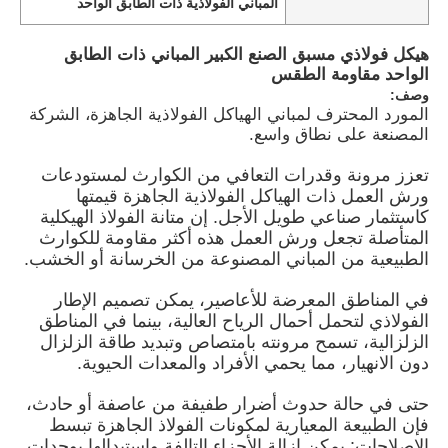
المباني الفولاذية ذات الطابق الواحد
هيكل فولاذي مسبق الصنع الكبير المباني ذات الطابق
الواحد مقاومة الطقس
وصف:
المورد المحترف لمباني الهياكل الفولاذية الجاهزة، الشركة
المصنعة على نطاق واسع.
تعزز مرونة وقدرات التعافي من الكوارث لمستودعات
ورش العمل ذات الهياكل الفولاذية الجاهزة قيمتها
كاستثمار صناعي طويل الأجل. إن متانة الفولاذ الهيكلية
المتأصلة تجعل ورش العمل هذه أكثر مقاومة للكوارث
الطبيعية من المباني المصنوعة من الخرسانة أو الخشب.
في المناطق المعرضة للأعاصير، يمكن تصميم الإطار
منزل
الفولاذي لتحمل أحمال الرياح العالية، بينما في المناطق
الزلزالية، تسمح مرونته بامتصاص وتبديد طاقة الزلزال
دون الانهيار، مما يحمي الأفراد والمعدات الحيوية.
المنتجات
حتى في حالة حدوث أضرار طفيفة من عاصفة أو حادث،
فإن الطبيعة المعيارية لمكونات الفولاذ الجاهزة تبسط
أشرطة فيديو
الإصلاحات: يمكن إزالة الأجزاء التالفة واستبدالها بوحدات