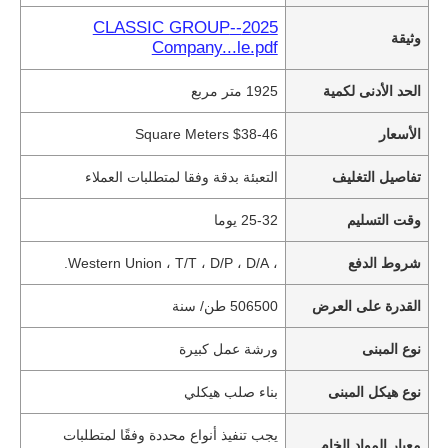
2025--CLASSIC GROUP
وثيقة
Company...le.pdf
الحد الأدنى لكمية
1925 متر مربع
الأسعار
$38-46 Square Meters
تفاصيل التغليف
التعبئة بدقة وفقا لمتطلبات العملاء
وقت التسليم
25-32 يوما
شروط الدفع
، Western Union ، T/T ، D/P ، D/A.
القدرة على العرض
506500 طن/ سنة
نوع المبنى
ورشة عمل كبيرة
نوع هيكل المبنى
بناء صلب هيكلي
يجب تنفيذ أنواع محددة وفقًا لمتطلبات
معيار المواد الخام