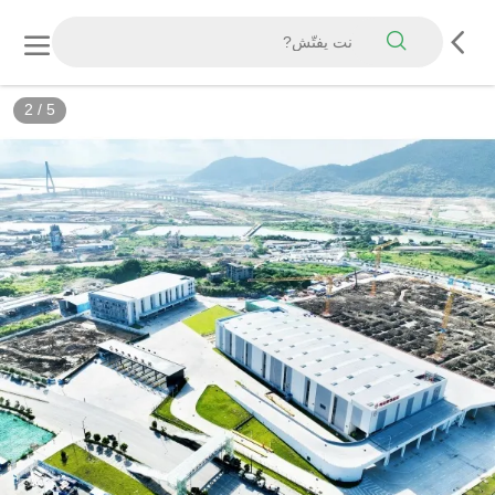
2
/
5