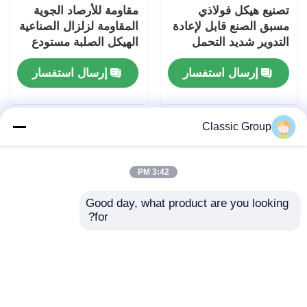
تصنيع هيكل فولاذي
مقاومة للأرصاد الجوية
مسبق الصنع قابل لإعادة
المقاومة لزلزال الصناعية
التدوير شديد التحمل
الهيكل الصلبة مستودع
مقاوم للزلازل
بوابة الإطار
إرسال استفسار
إرسال استفسار
Classic Group
3:42 PM
Good day, what product are you looking 
for?
المعدات المعدة مسبقاً
الهيكل الفولاذي المجهر
هانجر هيكل فولاذ ورشة
الحالي الخفيف المعمارية
عمل مبنى بوابة الحظيرة