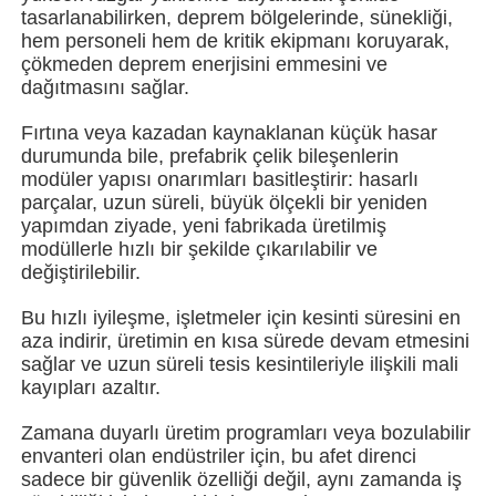
tasarlanabilirken, deprem bölgelerinde, sünekliği,
hem personeli hem de kritik ekipmanı koruyarak,
çökmeden deprem enerjisini emmesini ve
Hakkımızda
dağıtmasını sağlar.
Fırtına veya kazadan kaynaklanan küçük hasar
Fabrika turu
durumunda bile, prefabrik çelik bileşenlerin
modüler yapısı onarımları basitleştirir: hasarlı
parçalar, uzun süreli, büyük ölçekli bir yeniden
Kalite kontrol
yapımdan ziyade, yeni fabrikada üretilmiş
modüllerle hızlı bir şekilde çıkarılabilir ve
değiştirilebilir.
Bize ulaşın
Bu hızlı iyileşme, işletmeler için kesinti süresini en
aza indirir, üretimin en kısa sürede devam etmesini
Haberler
sağlar ve uzun süreli tesis kesintileriyle ilişkili mali
kayıpları azaltır.
Tüm servis talepleri
Zamana duyarlı üretim programları veya bozulabilir
envanteri olan endüstriler için, bu afet direnci
sadece bir güvenlik özelliği değil, aynı zamanda iş
Teklif isteği