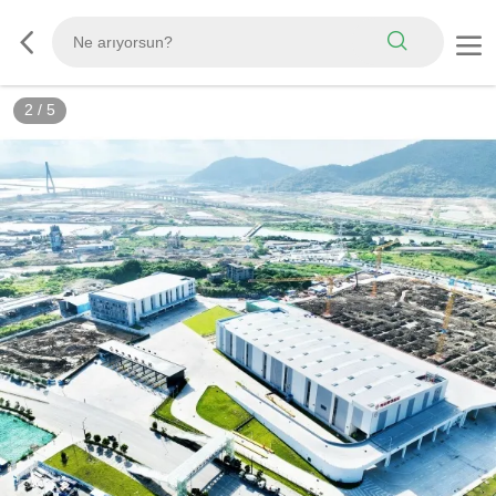
2
/
5