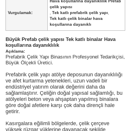
Hava koşullarına dayanıklılık Prefab
çelik yapısı
Vurgulamak:
,
Tek katlı prefabrik çelik yapı
,
Tek katlı çelik binalar hava
koşullarına dayanıklı
Büyük Prefab çelik yapısı Tek katlı binalar Hava
koşullarına dayanıklılık
Açıklama:
Prefabrik Çelik Yapı Binasının Profesyonel Tedarikçisi,
Büyük Ölçekli Üretici.
Prefabrik çelik yapı atölye deposunun dayanıklılığı
ve afet kurtarma yetenekleri, uzun vadeli bir
endüstriyel yatırım olarak değerini daha da
Ana sayfa
sağlamlaştırır. Çeliğin doğal yapısal sağlamlığı, bu
atölyeleri beton veya ahşaptan yapılmış binalara
göre doğal afetlere karşı çok daha dirençli hale
Ürünler
getirir.
Kasırgalara eğilimli bölgelerde, çelik çerçeve
yüksek rüzgar yüklerine dayanacak şekilde
VİDEOLAR