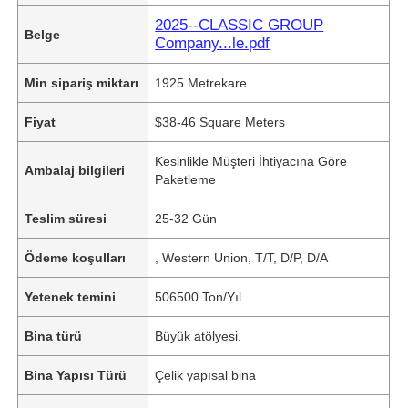
2025--CLASSIC GROUP
Belge
Company...le.pdf
Min sipariş miktarı
1925 Metrekare
Fiyat
$38-46 Square Meters
Kesinlikle Müşteri İhtiyacına Göre
Ambalaj bilgileri
Paketleme
Teslim süresi
25-32 Gün
Ödeme koşulları
, Western Union, T/T, D/P, D/A
Yetenek temini
506500 Ton/Yıl
Bina türü
Büyük atölyesi.
Bina Yapısı Türü
Çelik yapısal bina