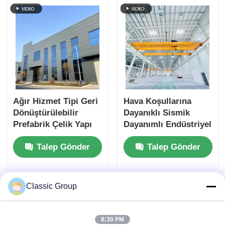
Ağır Hizmet Tipi Geri
Hava Koşullarına
Dönüştürülebilir
Dayanıklı Sismik
Prefabrik Çelik Yapı
Dayanımlı Endüstriyel
İmalatı Depreme
Çelik Yapı Depo
Talep Gönder
Talep Gönder
Dayanıklı
Portal Çerçeve
Baraka
Classic Group
8:30 PM