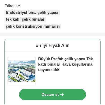
Etiketler:
Çelik yapısı Tavuk evi
Endüstriyel bina çelik yapısı
tek katlı çelik binalar
Çok Katlı Çelik Yapı
çelik konstrüksiyon mimarisi
Endüstriyel Çelik Yapısı
En İyi Fiyatı Alın
Kamu Çelik Binası
Büyük Prefab çelik yapısı Tek
katlı binalar Hava koşullarına
dayanıklılık
Ticari çelik yapısı
Prefabrik çelik yapı
Devam et