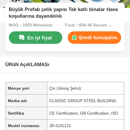
Büyük Prefab çelik yapısı Tek katlı binalar Hava
koşullarına dayanıklılık
MOQ：1925 Metrekare
Fiyat：$38-46 Square Meters
Şimdi konuşalım.
En iyi fiyat
ÜRüN AçıKLAMASı
Menşe yeri
Çin (Jining Şehri)
Marka adı
CLASSIC GROUP STEEL BUILDING
Sertifika
CE Certification, GB Certification, ISO
Model numarası
JD-GJG121