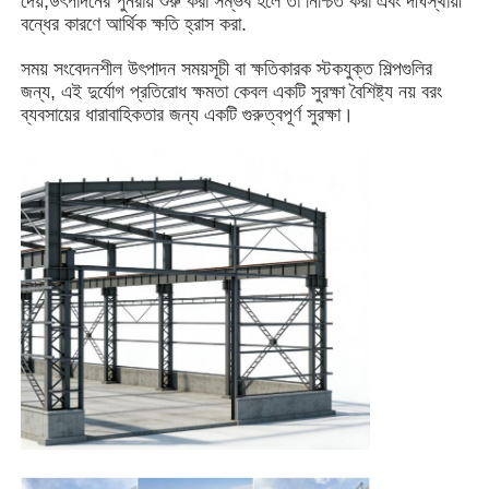
দেয়,উৎপাদনের পুনরায় শুরু করা সম্ভব হলে তা নিশ্চিত করা এবং দীর্ঘস্থায়ী
বন্ধের কারণে আর্থিক ক্ষতি হ্রাস করা.
আমাদের সম্পর্কে
সময় সংবেদনশীল উৎপাদন সময়সূচী বা ক্ষতিকারক স্টকযুক্ত শিল্পগুলির
জন্য, এই দুর্যোগ প্রতিরোধ ক্ষমতা কেবল একটি সুরক্ষা বৈশিষ্ট্য নয় বরং
ব্যবসায়ের ধারাবাহিকতার জন্য একটি গুরুত্বপূর্ণ সুরক্ষা।
কারখানা ভ্রমণ
মান নিয়ন্ত্রণ
আমাদের সাথে যোগাযোগ করুন
খবর
সব ক্ষেত্রেই
উদ্ধৃতির জন্য আবেদন