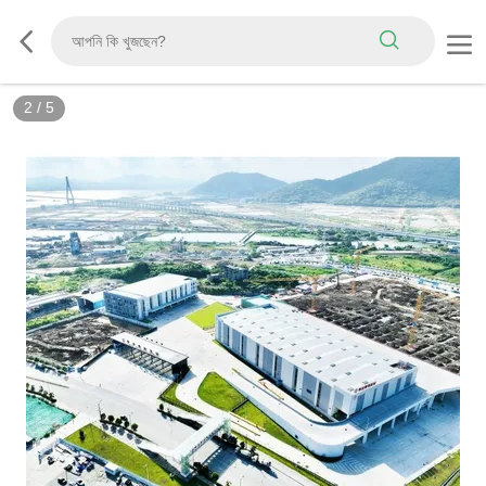
2
/
5