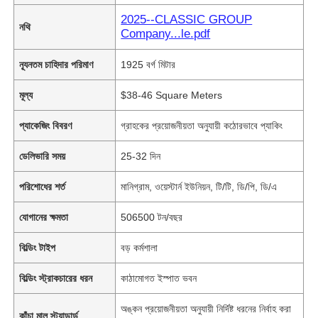
2025--CLASSIC GROUP
নথি
Company...le.pdf
ন্যূনতম চাহিদার পরিমাণ
1925 বর্গ মিটার
মূল্য
$38-46 Square Meters
প্যাকেজিং বিবরণ
গ্রাহকের প্রয়োজনীয়তা অনুযায়ী কঠোরভাবে প্যাকিং
ডেলিভারি সময়
25-32 দিন
পরিশোধের শর্ত
মানিগ্রাম, ওয়েস্টার্ন ইউনিয়ন, টি/টি, ডি/পি, ডি/এ
যোগানের ক্ষমতা
506500 টন/বছর
বিল্ডিং টাইপ
বড় কর্মশালা
বিল্ডিং স্ট্রাকচারের ধরন
কাঠামোগত ইস্পাত ভবন
অঙ্কন প্রয়োজনীয়তা অনুযায়ী নির্দিষ্ট ধরনের নির্বাহ করা
কাঁচা মাল স্ট্যান্ডার্ড