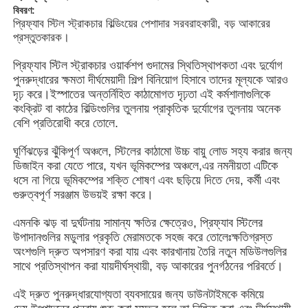
বিবরণ:
প্রিফ্যাব স্টিল স্ট্রাকচার বিল্ডিংয়ের পেশাদার সরবরাহকারী, বড় আকারের
প্রস্তুতকারক।
প্রিফ্যাব স্টিল স্ট্রাকচার ওয়ার্কশপ গুদামের স্থিতিস্থাপকতা এবং দুর্যোগ
পুনরুদ্ধারের ক্ষমতা দীর্ঘমেয়াদী শিল্প বিনিয়োগ হিসাবে তাদের মূল্যকে আরও
দৃঢ় করে।ইস্পাতের অন্তর্নিহিত কাঠামোগত দৃঢ়তা এই কর্মশালাগুলিকে
কংক্রিট বা কাঠের বিল্ডিংগুলির তুলনায় প্রাকৃতিক দুর্যোগের তুলনায় অনেক
বেশি প্রতিরোধী করে তোলে.
ঘূর্ণিঝড়ের ঝুঁকিপূর্ণ অঞ্চলে, স্টিলের কাঠামো উচ্চ বায়ু লোড সহ্য করার জন্য
ডিজাইন করা যেতে পারে, যখন ভূমিকম্পের অঞ্চলে,এর নমনীয়তা এটিকে
ধসে না গিয়ে ভূমিকম্পের শক্তি শোষণ এবং ছড়িয়ে দিতে দেয়, কর্মী এবং
গুরুত্বপূর্ণ সরঞ্জাম উভয়ই রক্ষা করে।
বাড়ি
এমনকি ঝড় বা দুর্ঘটনায় সামান্য ক্ষতির ক্ষেত্রেও, প্রিফ্যাব স্টিলের
উপাদানগুলির মডুলার প্রকৃতি মেরামতকে সহজ করে তোলেঃক্ষতিগ্রস্ত
অংশগুলি দ্রুত অপসারণ করা যায় এবং কারখানায় তৈরি নতুন মডিউলগুলির
পণ্য
সাথে প্রতিস্থাপন করা যায়দীর্ঘস্থায়ী, বড় আকারের পুনর্গঠনের পরিবর্তে।
এই দ্রুত পুনরুদ্ধারযোগ্যতা ব্যবসায়ের জন্য ডাউনটাইমকে কমিয়ে
ভিডিও