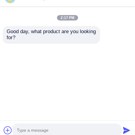
2:17 PM
Good day, what product are you looking 
for?
প্রিফ্যাব হ্যাঙ্গার স্টিল স্ট্রাকচার
আধুনিক হালকা গ্যালভানাইজড
ওয়ার্কশপ বিল্ডিং পোর্টাল শেড
প্রিফ্যাব স্টিল স্ট্রাকচার
কর্মশালা গুদাম স্থাপত্য
অনুসন্ধান পাঠান
অনুসন্ধান পাঠান
বাড়ি
আমাদের সম্পর্কে
আমাদের সাথে যোগাযোগ করুন
Desktop Site
সাইট ম্যাপ
গোপনীয়তা নীতি
গুণ
ইস্পাত কাঠামো বিল্ডিং
চীন কারখানা.Copyright © 2026
Classic Heavy Industry Group Co.,Ltd. All Rights