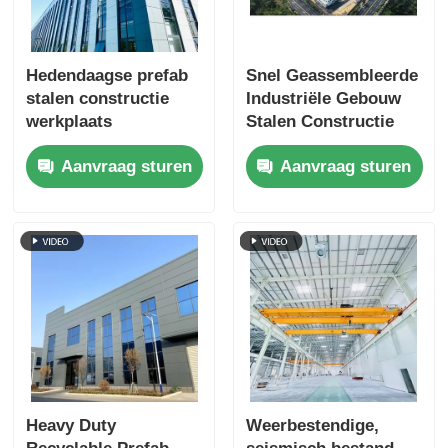
Hedendaagse prefab
Snel Geassembleerde
stalen constructie
Industriële Gebouw
werkplaats
Stalen Constructie
magazijngebouwen
Geprefabriceerde
Aanvraag sturen
Aanvraag sturen
Schuur Op Maat
Heavy Duty
Weerbestendige,