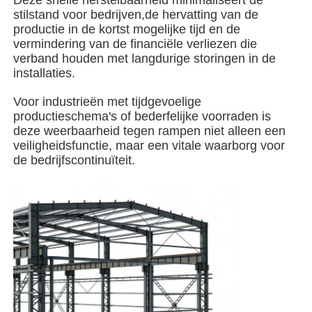
stilstand voor bedrijven,de hervatting van de
productie in de kortst mogelijke tijd en de
Stalen structuurgebouw
vermindering van de financiële verliezen die
verband houden met langdurige storingen in de
installaties.
Workshop staalconstructies
Voor industrieën met tijdgevoelige
productieschema's of bederfelijke voorraden is
staalconstructie magazijn
deze weerbaarheid tegen rampen niet alleen een
veiligheidsfunctie, maar een vitale waarborg voor
de bedrijfscontinuïteit.
Schuur voor staalconstructies
Zware Staalstructuur
Stalen brug
stalen structuurkantoor