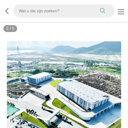
2
/
5