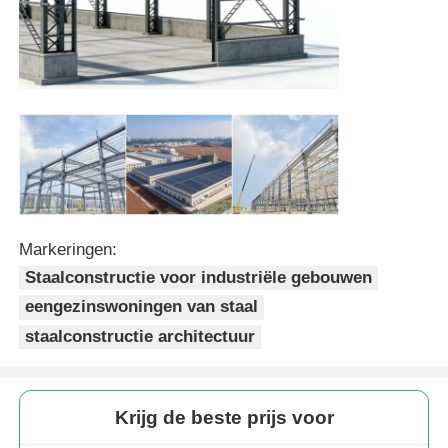
Pluimveestal met stalen structuur
Staalconstructie met meerdere verdiepingen
Industriële staalconstructie
Openbare Stalen Gebouw
Markeringen:
Staalconstructie voor industriële gebouwen
Commerciële staalstructuur
eengezinswoningen van staal
staalconstructie architectuur
Voorgefabriceerde staalconstructie
Krijg de beste prijs voor