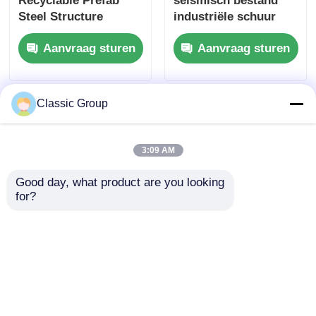
Recyclable Prefab
seismisch bestand
Steel Structure
industriële schuur
Fabricatie
staalstructuur
Aanvraag sturen
Aanvraag sturen
Aardbevingsbestendige
pakhuis portaal frame
schuur
Classic Group
3:09 AM
Good day, what product are you looking 
for?
Prefab hangar stalen
Moderne licht
constructie
gegalvaniseerde
werkplaatsgebouw
prefab staalstructuur
portaalschuur
Werkplaats
Aanvraag sturen
Aanvraag sturen
Warehouse
architectuur