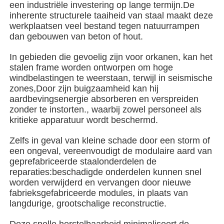
een industriële investering op lange termijn.De
inherente structurele taaiheid van staal maakt deze
werkplaatsen veel bestand tegen natuurrampen
Over ons
dan gebouwen van beton of hout.
In gebieden die gevoelig zijn voor orkanen, kan het
Fabrieksreis
stalen frame worden ontworpen om hoge
windbelastingen te weerstaan, terwijl in seismische
zones,Door zijn buigzaamheid kan hij
Kwaliteitscontrole
aardbevingsenergie absorberen en verspreiden
zonder te instorten., waarbij zowel personeel als
kritieke apparatuur wordt beschermd.
Contacteer ons
Zelfs in geval van kleine schade door een storm of
een ongeval, vereenvoudigt de modulaire aard van
nieuws
geprefabriceerde staalonderdelen de
reparaties:beschadigde onderdelen kunnen snel
worden verwijderd en vervangen door nieuwe
Alle Gevallen
fabrieksgefabriceerde modules, in plaats van
langdurige, grootschalige reconstructie.
Vraag een offerte aan
Deze snelle herstelbaarheid minimaliseert de