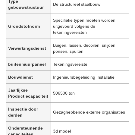
Type
De structureel staalbouw
gebouwstructuur
Specifieke typen moeten worden
Grondstofnorm
uitgevoerd volgens de
tekeningvereisten
Buigen, lassen, decoilen, snijden,
Verwerkingsdienst
ponsen, spuiten
buitenmuurpaneel
Tekeningsvereiste
Bouwdienst
Ingenieursbegeleiding Installatie
Jaarlijkse
506500 ton
Productiecapaciteit
Inspectie door
Gezaghebbende externe organisaties
derden
Ondersteunende
3d model
capaciteiten