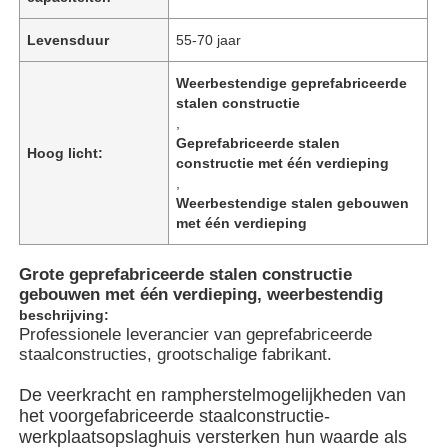
Levensduur
55-70 jaar
Weerbestendige geprefabriceerde
stalen constructie
,
Geprefabriceerde stalen
Hoog licht:
constructie met één verdieping
,
Weerbestendige stalen gebouwen
met één verdieping
Grote geprefabriceerde stalen constructie
gebouwen met één verdieping, weerbestendig
Thuis
beschrijving:
Professionele leverancier van geprefabriceerde
staalconstructies, grootschalige fabrikant.
Producten
De veerkracht en rampherstelmogelijkheden van
het voorgefabriceerde staalconstructie-
werkplaatsopslaghuis versterken hun waarde als
Videos