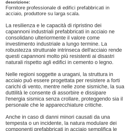
descrizione:
Fornitore professionale di edifici prefabbricati in
acciaio, produttore su larga scala.
Chi siamo
La resilienza e le capacità di ripristino dei
capannoni industriali prefabbricati in acciaio ne
Fatory Tour
consolidano ulteriormente il valore come
investimento industriale a lungo termine. La
robustezza strutturale intrinseca dell'acciaio rende
Controllo di qualità
questi capannoni molto più resistenti ai disastri
naturali rispetto agli edifici in cemento o legno.
Contattaci
Nelle regioni soggette a uragani, la struttura in
acciaio può essere progettata per resistere a forti
carichi di vento, mentre nelle zone sismiche, la sua
notizie
duttilità le consente di assorbire e dissipare
l'energia sismica senza crollare, proteggendo sia il
personale che le apparecchiature critiche.
Tutti i casi
Anche in caso di danni minori causati da una
tempesta o un incidente, la natura modulare dei
Richiedere un preventivo
componenti prefabbricati in acciaio semplifica le