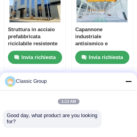
Struttura in acciaio
Capannone
prefabbricata
industriale
riciclabile resistente
antisismico e
ai terremoti
resistente agli agenti
Invia richiesta
Invia richiesta
atmosferici con
struttura in acciaio,
capannone a telaio
portante
Classic Group
1:13 AM
Good day, what product are you looking 
for?
Prefabbricato hanger
Moderna officina