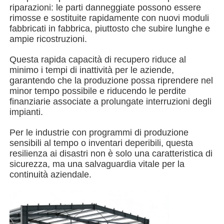
riparazioni: le parti danneggiate possono essere
rimosse e sostituite rapidamente con nuovi moduli
Edificio della struttura in acciaio
fabbricati in fabbrica, piuttosto che subire lunghe e
ampie ricostruzioni.
Laboratorio di strutture in acciaio
Questa rapida capacità di recupero riduce al
minimo i tempi di inattività per le aziende,
garantendo che la produzione possa riprendere nel
magazzino di strutture in acciaio
minor tempo possibile e riducendo le perdite
finanziarie associate a prolungate interruzioni degli
impianti.
Scaffale di strutture in acciaio
Per le industrie con programmi di produzione
sensibili al tempo o inventari deperibili, questa
resilienza ai disastri non è solo una caratteristica di
Struttura d'acciaio pesante
sicurezza, ma una salvaguardia vitale per la
continuità aziendale.
Ponte di struttura in acciaio
Ufficio della struttura in acciaio