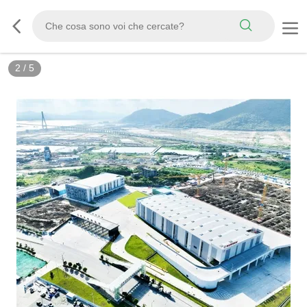
2
/
5