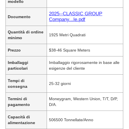
modello
2025--CLASSIC GROUP
Documento
Company...le.pdf
Quantità di ordine
1925 Metri Quadrati
minimo
Prezzo
$38-46 Square Meters
Imballaggi
Imballaggio rigorosamente in base alle
particolari
esigenze del cliente
Tempi di
25-32 giorni
consegna
Termini di
Moneygram, Western Union, T/T, D/P,
pagamento
D/A.
Capacità di
506500 Tonnellate/Anno
alimentazione