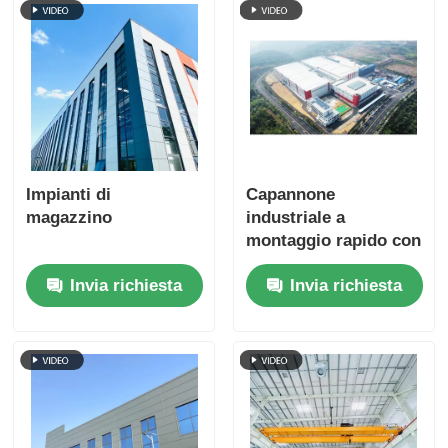
Impianti di
Capannone
magazzino
industriale a
montaggio rapido con
struttura in acciaio,
Invia richiesta
Invia richiesta
capannone
prefabbricato su
misura