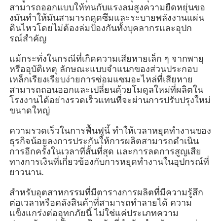
สามารถออกแบบให้ทนกับแรงลมสูงความยืดหยุ่นขอ
งมันทําให้มันสามารถดูดซึมและระบายพลังงานแผ่น
ดินไหวโดยไม่ต้องล่มป้องกันทั้งบุคลากรและอุปก
เกี่ยวกับเรา
รณ์สําคัญ
แม้กระทั่งในกรณีที่เกิดความเสียหายเล็ก ๆ จากพายุ
ทัวร์โรงงาน
หรืออุบัติเหตุ ลักษณะแบบจําแนกของส่วนประกอบ
เหล็กเรียงเรียบง่ายการซ่อมแซมอะไหล่ที่เสียหาย
สามารถถอนออกและเปลี่ยนด้วยโมดูลใหม่ที่ผลิตใน
ควบคุมคุณภาพ
โรงงานได้อย่างรวดเร็วแทนที่จะผ่านการปรับปรุงใหม่
ขนาดใหญ่
ติดต่อเรา
ความรวดเร็วในการฟื้นฟูนี้ ทําให้เวลาหยุดทํางานของ
ธุรกิจน้อยลงการประกันให้การผลิตสามารถดําเนิน
การอีกครั้งในเวลาที่สั้นที่สุด และการลดการสูญเสีย
ข่าว
ทางการเงินที่เกี่ยวข้องกับการหยุดทํางานในอุปกรณ์ที่
ยาวนาน.
ทุกกรณี
สําหรับอุตสาหกรรมที่มีตารางการผลิตที่มีความรู้สึก
ต่อเวลาหรือคลังสินค้าที่สามารถทําลายได้ ความ
แข็งแกร่งต่ออุทกภัยนี้ ไม่ใช่แค่ประเภทความ
ขออ้าง