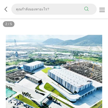
2
/
5