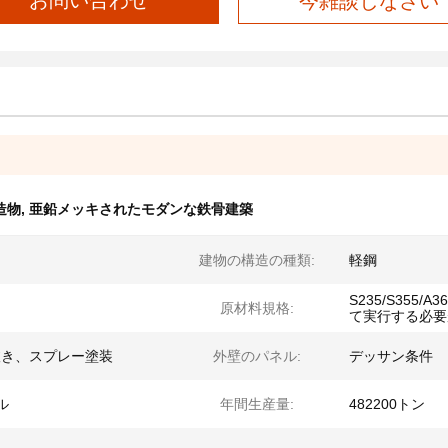
お問い合わせ
今雑談しなさい
造物
,
亜鉛メッキされたモダンな鉄骨建築
建物の構造の種類:
軽鋼
S235/S355
原材料規格:
て実行する必要
抜き、スプレー塗装
外壁のパネル:
デッサン条件
ル
年間生産量:
482200トン