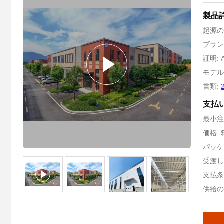
製品
起源の
ブランド
証明: A
モデル番
書類:
支払
最小注
価格: $
パッケ
受渡し時
支払条件
供給の能