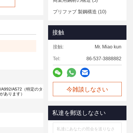
商業用鋼材の構造
(5)
プリファブ 製鋼構造
(10)
接触
接触:
Mr. Miao kun
Tel:
86-537-3888882
今雑談しなさい
/A36/A992/A572（特定のタイプは図面要件に従っ
があります）
私達を郵送しなさい