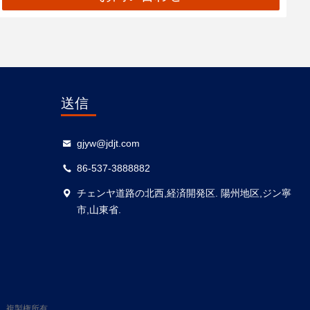
送信
gjyw@jdjt.com
86-537-3888882
チェンヤ道路の北西,経済開発区. 陽州地区,ジン寧
市,山東省.
Ltd . 複製権所有。