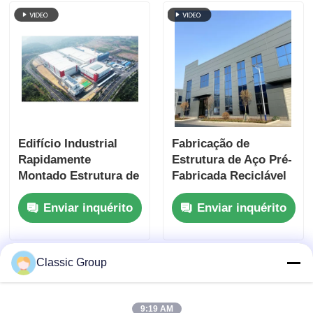
Edifício Industrial
Fabricação de
Rapidamente
Estrutura de Aço Pré-
Montado Estrutura de
Fabricada Reciclável
Aço
para Serviços
Enviar inquérito
Enviar inquérito
Pesados Resistente a
Terremotos
Classic Group
9:19 AM