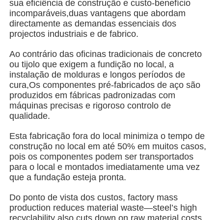
sua eficiência de construção e custo-benefício
incomparáveis,duas vantagens que abordam
directamente as demandas essenciais dos
Quem Somos
projectos industriais e de fabrico.
Ao contrário das oficinas tradicionais de concreto
Fábrica
ou tijolo que exigem a fundição no local, a
instalação de molduras e longos períodos de
cura,Os componentes pré-fabricados de aço são
Controle de Qualidade
produzidos em fábricas padronizadas com
máquinas precisas e rigoroso controlo de
qualidade.
Fale Conosco
Esta fabricação fora do local minimiza o tempo de
construção no local em até 50% em muitos casos,
notícias
pois os componentes podem ser transportados
para o local e montados imediatamente uma vez
que a fundação esteja pronta.
Todos os casos
Do ponto de vista dos custos, factory mass
production reduces material waste—steel’s high
Pedir um orçamento
recyclability also cuts down on raw material costs