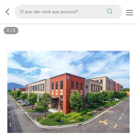
2
/
5