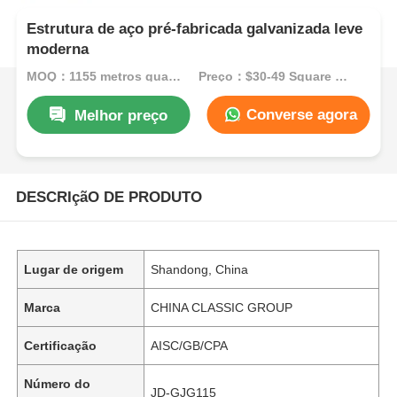
Estrutura de aço pré-fabricada galvanizada leve
moderna
MOQ：1155 metros quadrados
Preço：$30-49 Square Meters
Converse agora
Melhor preço
DESCRIçãO DE PRODUTO
Lugar de origem
Shandong, China
Marca
CHINA CLASSIC GROUP
Certificação
AISC/GB/CPA
Número do
JD-GJG115