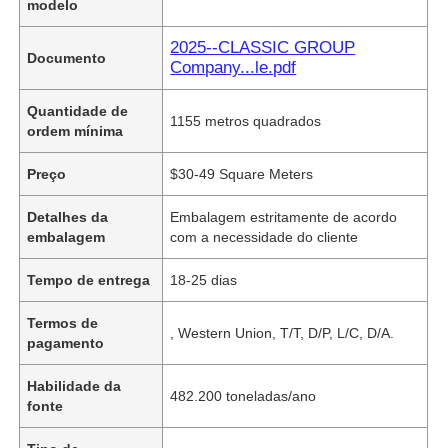
modelo
2025--CLASSIC GROUP
Documento
Company...le.pdf
Quantidade de
1155 metros quadrados
ordem mínima
Preço
$30-49 Square Meters
Detalhes da
Embalagem estritamente de acordo
embalagem
com a necessidade do cliente
Tempo de entrega
18-25 dias
Termos de
, Western Union, T/T, D/P, L/C, D/A.
pagamento
Habilidade da
482.200 toneladas/ano
fonte