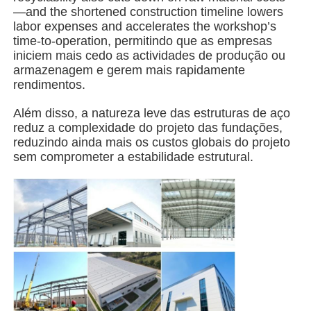
—and the shortened construction timeline lowers
labor expenses and accelerates the workshop’s
Edifício da estrutura de aço
time-to-operation, permitindo que as empresas
iniciem mais cedo as actividades de produção ou
armazenagem e gerem mais rapidamente
Oficina de Estrutura de Aço
rendimentos.
Além disso, a natureza leve das estruturas de aço
Armazém de estruturas de aço
reduz a complexidade do projeto das fundações,
reduzindo ainda mais os custos globais do projeto
sem comprometer a estabilidade estrutural.
Armazém de estruturas de aço
Construção de aço pesada
Ponte de estruturas de aço
Escritório de estrutura de aço