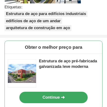
Etiquetas:
Galpão Estrutura Metálica
Estrutura de aço para edifícios industriais
edifícios de aço de um andar
Estrutura de aço de vários andares
arquitetura de construção em aço
Estrutura de aço industrial
Obter o melhor preço para
Edifício Público de Aço
Estrutura de aço pré-fabricada
galvanizada leve moderna
Estrutura do aço comercial
Estrutura de aço pré-fabricada
Continue