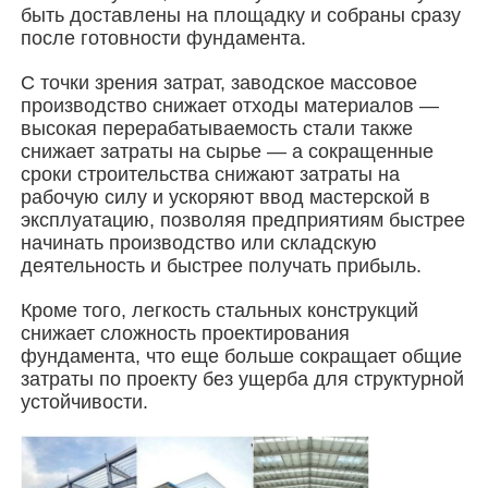
быть доставлены на площадку и собраны сразу
после готовности фундамента.
Стальная конструкция здания
С точки зрения затрат, заводское массовое
производство снижает отходы материалов —
Мастерская стальных конструкций
высокая перерабатываемость стали также
снижает затраты на сырье — а сокращенные
сроки строительства снижают затраты на
склад стальной конструкции
рабочую силу и ускоряют ввод мастерской в
эксплуатацию, позволяя предприятиям быстрее
начинать производство или складскую
Стальные конструкции
деятельность и быстрее получать прибыль.
Кроме того, легкость стальных конструкций
снижает сложность проектирования
Тяжелая стальная структура
фундамента, что еще больше сокращает общие
затраты по проекту без ущерба для структурной
устойчивости.
Мост из стальной конструкции
Стальная конструкция офиса