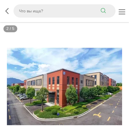
2
/
5