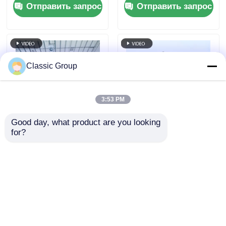
Отправить запрос
Отправить запрос
Изготовленный на
конструкция
заказ
Изготовление
Землетрясения
Classic Group
3:53 PM
Good day, what product are you looking 
for?
Сейсмостойкий
Сборный ангар,
промышленный
стальная
склад из стальной
конструкция,
конструкции,
цеховое здание,
Отправить запрос
Отправить запрос
устойчивый к
портальный навес
атмосферным
воздействиям, ангар
с рамным каркасом
Главная страница
Карта сайта
контактные данные