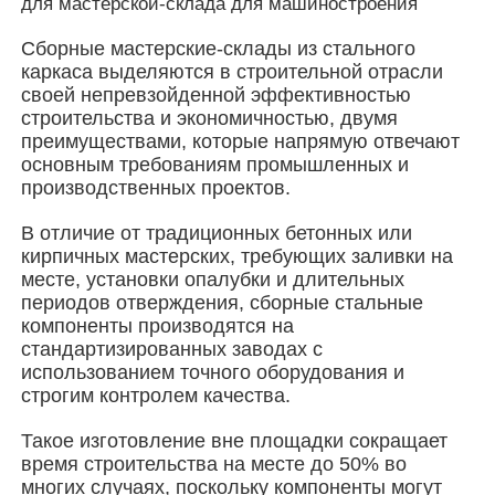
для мастерской-склада для машиностроения
Сборные мастерские-склады из стального
О Компании
каркаса выделяются в строительной отрасли
своей непревзойденной эффективностью
строительства и экономичностью, двумя
Наша фабрика
преимуществами, которые напрямую отвечают
основным требованиям промышленных и
производственных проектов.
контроль качества
В отличие от традиционных бетонных или
кирпичных мастерских, требующих заливки на
контактные данные
месте, установки опалубки и длительных
периодов отверждения, сборные стальные
компоненты производятся на
Новости
стандартизированных заводах с
использованием точного оборудования и
строгим контролем качества.
Все случаи
Такое изготовление вне площадки сокращает
время строительства на месте до 50% во
Отправить запрос
многих случаях, поскольку компоненты могут