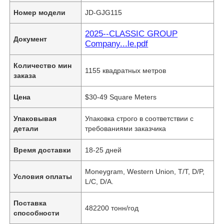
Номер модели
JD-GJG115
2025--CLASSIC GROUP
Документ
Company...le.pdf
Количество мин
1155 квадратных метров
заказа
Цена
$30-49 Square Meters
Упаковывая
Упаковка строго в соответствии с
детали
требованиями заказчика
Время доставки
18-25 дней
Moneygram, Western Union, T/T, D/P,
Условия оплаты
L/C, D/A.
Поставка
482200 тонн/год
способности