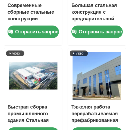
Современные
Большая стальная
сборные стальные
конструкция с
конструкции
предварительной
мастерских и
изготовлением
Отправить запрос
Отправить запрос
складских зданий на
одноэтажные
месте
здания
Противоупорность
Быстрая сборка
Тяжелая работа
промышленного
перерабатываемая
здания Стальная
префабрикованная
конструкция
стальная