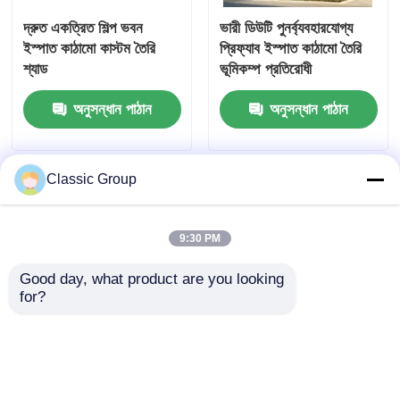
দ্রুত একত্রিত শিল্প ভবন
ভারী ডিউটি ​​পুনর্ব্যবহারযোগ্য
ইস্পাত কাঠামো কাস্টম তৈরি
প্রিফ্যাব ইস্পাত কাঠামো তৈরি
শ্যাড
ভূমিকম্প প্রতিরোধী
অনুসন্ধান পাঠান
অনুসন্ধান পাঠান
Classic Group
9:30 PM
Good day, what product are you looking 
for?
ওয়েদারপ্রুফ সিসমিক রেজিস্ট্যান্ট
প্রিফ্যাব হ্যাঙ্গার স্টিল স্ট্রাকচার
ইন্ডাস্ট্রিয়াল শেড স্টিল
ওয়ার্কশপ বিল্ডিং পোর্টাল শেড
স্ট্রাকচার ওয়্যারহাউস পোর্টাল