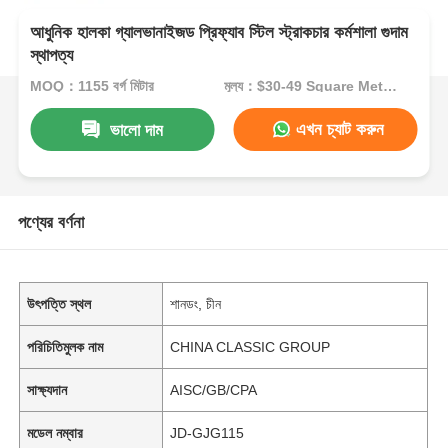
আধুনিক হালকা গ্যালভানাইজড প্রিফ্যাব স্টিল স্ট্রাকচার কর্মশালা গুদাম
স্থাপত্য
MOQ：1155 বর্গ মিটার
মূল্য：$30-49 Square Meters
এখন চ্যাট করুন
ভালো দাম
পণ্যের বর্ণনা
উৎপত্তি স্থল
শানডং, চীন
পরিচিতিমুলক নাম
CHINA CLASSIC GROUP
সাক্ষ্যদান
AISC/GB/CPA
মডেল নম্বার
JD-GJG115