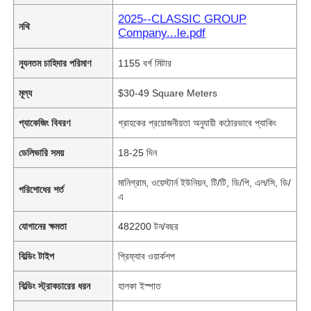
2025--CLASSIC GROUP
নথি
Company...le.pdf
ন্যূনতম চাহিদার পরিমাণ
1155 বর্গ মিটার
মূল্য
$30-49 Square Meters
প্যাকেজিং বিবরণ
গ্রাহকের প্রয়োজনীয়তা অনুযায়ী কঠোরভাবে প্যাকিং
ডেলিভারি সময়
18-25 দিন
মানিগ্রাম, ওয়েস্টার্ন ইউনিয়ন, টি/টি, ডি/পি, এল/সি, ডি/
পরিশোধের শর্ত
এ
যোগানের ক্ষমতা
482200 টন/বছর
বিল্ডিং টাইপ
প্রিফ্যাব ওয়ার্কশপ
বিল্ডিং স্ট্রাকচারের ধরন
হালকা ইস্পাত