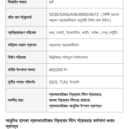
ডিজাইন ক্ষমতা
হ্যাঁ
S235/S355/A36/A992/A572（নির্দিষ্ট ধরনের
কাঁচা মাল স্ট্যান্ডার্ড
অঙ্কন প্রয়োজনীয়তা অনুযায়ী নির্বাহ করা উচিত）
প্রক্রিয়াকরণ পরিষেবা
নমন, ঢালাই, ডিকোইলিং, কাটিং, পাঞ্চিং, স্প্রে পেইন্টিং
বাহ্যিক দেয়াল প্যানেল
অঙ্কনের প্রয়োজনীয়তা
নির্মাণ পরিষেবা
ইঞ্জিনিয়ার গাইডেন্স ইনস্টলেশন
বার্ষিক উৎপাদন ক্ষমতা
482200 টন
তৃতীয় পক্ষের পরিদর্শন
SGS, TUV, ইত্যাদি
গ্যালভানাইজড প্রিফ্যাব স্টিল স্ট্রাকচার
,
লক্ষণীয় করা:
হালকা প্রিফ্যাব স্টিলের কাঠামো
,
গ্যালভানাইজড আধুনিক ইস্পাত স্থাপত্য
আধুনিক হালকা গ্যালভানাইজড প্রিফ্যাব স্টিল স্ট্রাকচার কর্মশালা গুদাম
স্থাপত্য