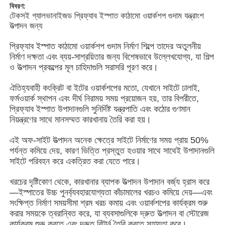
বিবরণ:
টেকসই গ্যালভানাইজড প্রিফ্যাব ইস্পাত কাঠামো ওয়ার্কশপ গুদাম যন্ত্রাংশ
উত্পাদন জন্য
প্রিফ্যাব ইস্পাত কাঠামো ওয়ার্কশপ গুদাম নির্মাণ শিল্পে তাদের অতুলনীয়
নির্মাণ দক্ষতা এবং ব্যয়-সাশ্রয়িতার জন্য বিশেষভাবে উল্লেখযোগ্য, যা শিল্প
ও উত্পাদন প্রকল্পের মূল চাহিদাগুলি সরাসরি পূরণ করে।
ঐতিহ্যবাহী কংক্রিট বা ইটের ওয়ার্কশপের মতো, যেখানে সাইটে ঢালাই,
ফর্মওয়ার্ক স্থাপন এবং দীর্ঘ নিরাময় সময় প্রয়োজন হয়, তার বিপরীতে,
প্রিফ্যাব ইস্পাত উপাদানগুলি সুনির্দিষ্ট যন্ত্রপাতি এবং কঠোর গুণমান
নিয়ন্ত্রণের সাথে মানসম্মত কারখানায় তৈরি করা হয়।
এই অফ-সাইট উত্পাদন অনেক ক্ষেত্রে সাইটে নির্মাণের সময় প্রায় 50%
পর্যন্ত কমিয়ে দেয়, কারণ ভিত্তি প্রস্তুত হওয়ার সাথে সাথেই উপাদানগুলি
বাড়ি
সাইটে পরিবহন করে একত্রিত করা যেতে পারে।
খরচের দৃষ্টিকোণ থেকে, কারখানার ব্যাপক উত্পাদন উপাদান বর্জ্য হ্রাস করে
পণ্য
—ইস্পাতের উচ্চ পুনর্ব্যবহারযোগ্যতা কাঁচামালের খরচও কমিয়ে দেয়—এবং
সংক্ষিপ্ত নির্মাণ সময়সীমা শ্রম খরচ কমায় এবং ওয়ার্কশপের কার্যক্রম শুরু
করার সময়কে ত্বরান্বিত করে, যা ব্যবসাগুলিকে দ্রুত উত্পাদন বা স্টোরেজ
ভিডিও
কার্যক্রম শুরু করতে এবং দ্রুত রিটার্ন তৈরি করতে সহায়তা করে।