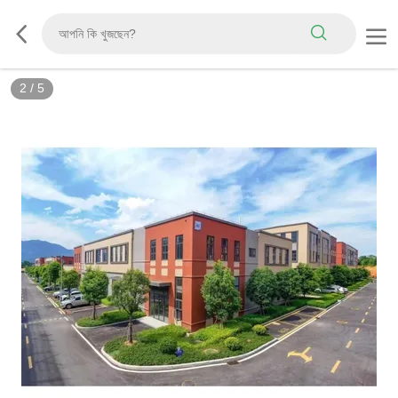
2
/
5