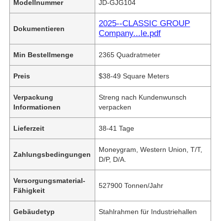
Modellnummer
JD-GJG104
2025--CLASSIC GROUP
Dokumentieren
Company...le.pdf
Min Bestellmenge
2365 Quadratmeter
Preis
$38-49 Square Meters
Verpackung
Streng nach Kundenwunsch
Informationen
verpacken
Lieferzeit
38-41 Tage
Moneygram, Western Union, T/T,
Zahlungsbedingungen
D/P, D/A.
Versorgungsmaterial-
527900 Tonnen/Jahr
Fähigkeit
Gebäudetyp
Stahlrahmen für Industriehallen