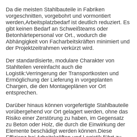
Da die meisten Stahlbauteile in Fabriken
vorgeschnitten, vorgebohrt und vormontiert
Über uns
werden,Arbeitsplatzbedarf ist deutlich reduziert. Es
gibt keinen Bedarf an Schweißteams oder
Betonhärtepersonal vor Ort., wodurch die
Fabrik Tour
Abhängigkeit von Facharbeitskräften minimiert und
der Projektzeitrahmen verkürzt wird.
Qualitätskontrolle
Der standardisierte, modulare Charakter von
Stahlteilen vereinfacht auch die
Logistik:Verringerung der Transportkosten und
Kontakt
Ermöglichung der Lieferung in vorgeplanten
Chargen, die den Montageplänen vor Ort
entsprechen.
Nachrichten
Darüber hinaus können vorgefertigte Stahlbauteile
vorübergehend vor Ort gelagert werden, ohne das
Alle Fälle
Risiko einer Zerstörung zu haben, im Gegensatz
zu Beton oder Holz, die durch die Einwirkung der
Elemente beschädigt werden können.Diese
Referenzen