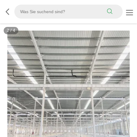
2
/
4