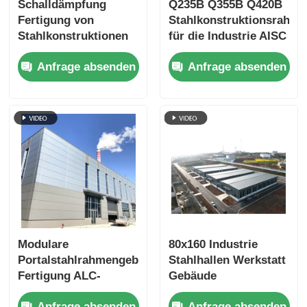
Schalldämpfung
Q235B Q355B Q420B
Fertigung von
Stahlkonstruktionsrahme
Stahlkonstruktionen
für die Industrie AISC
für Industriezwecke
Standard Custom
Anfrage absenden
Anfrage absenden
Modulare
80x160 Industrie
Portalstahlrahmengebäude
Stahlhallen Werkstatt
Fertigung ALC-
Gebäude
Wandpaneel
Sandwichplatte
Anfrage absenden
Anfrage absenden