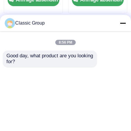
Kundenspezifisch
Classic Group
8:56 PM
Good day, what product are you looking 
for?
Schwergewichtsleichte
Feuerbeständige,
Stahlkonstruktionen
montierte Industrie-
für die Industrie
Stahlkonstruktions-
Werkstattgebäude
Hallen
Anfrage absenden
Anfrage absenden
Startseite
Über uns
Kontakt
Desktop Site