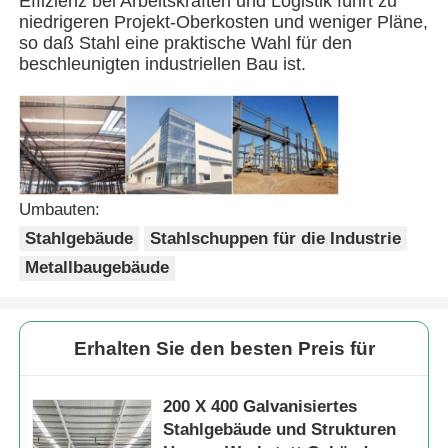
Effizienz bei Arbeitskräften und Logistik führt zu
niedrigeren Projekt-Oberkosten und weniger Pläne,
so daß Stahl eine praktische Wahl für den
Stahlkonstruktion Gebäude
beschleunigten industriellen Bau ist.
Werkstatt für Stahlkonstruktionen
Stahlkonstruktionslager
Umbauten:
Stahlgebäude
Stahlschuppen für die Industrie
Stahlkonstruktionsschuppen
Metallbaugebäude
Schwere Stahlkonstruktion
Erhalten Sie den besten Preis für
Brücken aus Stahl
200 X 400 Galvanisiertes
Stahlgebäude und Strukturen
Stahlstrukturbüro