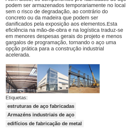
podem ser armazenados temporariamente no local
sem o risco de degradação, ao contrário do
Edifício da estrutura de aço
concreto ou da madeira que podem ser
danificados pela exposição aos elementos.Esta
eficiência na mão-de-obra e na logística traduz-se
Oficina de Estrutura de Aço
em menores despesas gerais do projeto e menos
gargalos de programação, tornando o aço uma
opção prática para a construção industrial
Armazém de estruturas de aço
acelerada.
Armazém de estruturas de aço
Construção de aço pesada
Etiquetas:
estruturas de aço fabricadas
Ponte de estruturas de aço
Armazéns industriais de aço
edifícios de fabricação de metal
Escritório de estrutura de aço