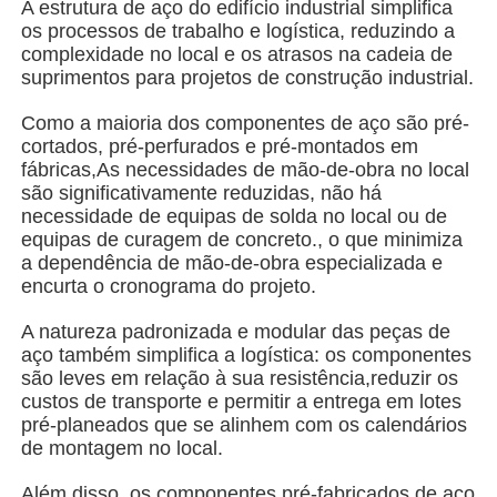
A estrutura de aço do edifício industrial simplifica
os processos de trabalho e logística, reduzindo a
complexidade no local e os atrasos na cadeia de
Quem Somos
suprimentos para projetos de construção industrial.
Como a maioria dos componentes de aço são pré-
Fábrica
cortados, pré-perfurados e pré-montados em
fábricas,As necessidades de mão-de-obra no local
são significativamente reduzidas, não há
Controle de Qualidade
necessidade de equipas de solda no local ou de
equipas de curagem de concreto., o que minimiza
a dependência de mão-de-obra especializada e
Fale Conosco
encurta o cronograma do projeto.
A natureza padronizada e modular das peças de
notícias
aço também simplifica a logística: os componentes
são leves em relação à sua resistência,reduzir os
custos de transporte e permitir a entrega em lotes
Todos os casos
pré-planeados que se alinhem com os calendários
de montagem no local.
Pedir um orçamento
Além disso, os componentes pré-fabricados de aço