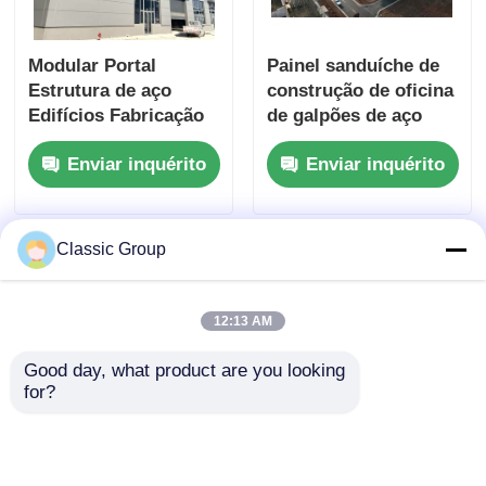
Modular Portal
Painel sanduíche de
Estrutura de aço
construção de oficina
Edifícios Fabricação
de galpões de aço
ALC painel de parede
industrial 80x160
Enviar inquérito
Enviar inquérito
personalizado
Classic Group
12:13 AM
Good day, what product are you looking 
for?
Edifícios de Oficinas
Estruturas industriais
com Estrutura de Aço
de aço resistentes ao