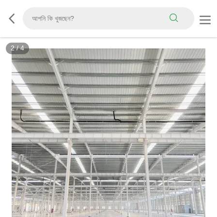
2
/
4