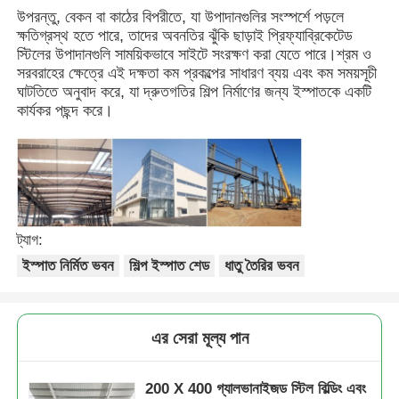
উপরন্তু, বেকন বা কাঠের বিপরীতে, যা উপাদানগুলির সংস্পর্শে পড়লে
ক্ষতিগ্রস্থ হতে পারে, তাদের অবনতির ঝুঁকি ছাড়াই প্রিফ্যাব্রিকেটেড
আমাদের সম্পর্কে
স্টিলের উপাদানগুলি সাময়িকভাবে সাইটে সংরক্ষণ করা যেতে পারে।শ্রম ও
সরবরাহের ক্ষেত্রে এই দক্ষতা কম প্রকল্পের সাধারণ ব্যয় এবং কম সময়সূচী
ঘাটতিতে অনুবাদ করে, যা দ্রুতগতির শিল্প নির্মাণের জন্য ইস্পাতকে একটি
কারখানা ভ্রমণ
কার্যকর পছন্দ করে।
মান নিয়ন্ত্রণ
আমাদের সাথে যোগাযোগ করুন
ট্যাগ:
ইস্পাত নির্মিত ভবন
শিল্প ইস্পাত শেড
ধাতু তৈরির ভবন
খবর
সব ক্ষেত্রেই
এর সেরা মূল্য পান
200 X 400 গ্যালভানাইজড স্টিল বিল্ডিং এবং
উদ্ধৃতির জন্য আবেদন