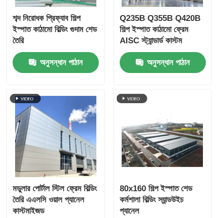
শব্দ নিরোধক প্রিফ্যাব শিল্প
Q235B Q355B Q420B
ইস্পাত কাঠামো পোল্ট্রি ঘর
ইস্পাত কাঠামো বিল্ডিং গুদাম শেড
শিল্প ইস্পাত কাঠামো ফ্রেম
তৈরি
AISC স্ট্যান্ডার্ড কাস্টম
মাল্টি স্টোরি স্টিল স্ট্রাকচার
অনুসন্ধান পাঠান
অনুসন্ধান পাঠান
শিল্প ইস্পাত কাঠামো
পাবলিক স্টিল বিল্ডিং
বাণিজ্যিক ইস্পাত গঠন
Prefab ইস্পাত কাঠামো
মডুলার পোর্টাল স্টিল ফ্রেম বিল্ডিং
80x160 শিল্প ইস্পাত শেড
তৈরি এএলসি ওয়াল প্যানেল
কর্মশালা বিল্ডিং স্যান্ডউইচ
কাস্টমাইজড
প্যানেল