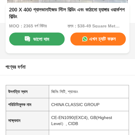
200 X 400 গ্যালভানাইজড স্টিল বিল্ডিং এবং কাঠামো হ্যাঙ্গার ওয়ার্কশপ
বিল্ডিং
MOQ：2365 বর্গ মিটার
মূল্য：$38-49 Square Meters
এখন চ্যাট করুন
ভালো দাম
পণ্যের বর্ণনা
উৎপত্তি স্থল
জিনিং সিটি, শ্যানডং
পরিচিতিমুলক নাম
CHINA CLASSIC GROUP
CE-EN1090(EXC4), GB(Highest
সাক্ষ্যদান
Level）, CIDB