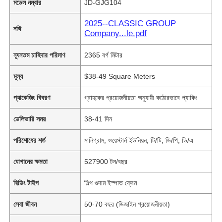
মডেল নম্বার
JD-GJG104
2025--CLASSIC GROUP
নথি
Company...le.pdf
ন্যূনতম চাহিদার পরিমাণ
2365 বর্গ মিটার
মূল্য
$38-49 Square Meters
প্যাকেজিং বিবরণ
গ্রাহকের প্রয়োজনীয়তা অনুযায়ী কঠোরভাবে প্যাকিং
ডেলিভারি সময়
38-41 দিন
পরিশোধের শর্ত
মানিগ্রাম, ওয়েস্টার্ন ইউনিয়ন, টি/টি, ডি/পি, ডি/এ
যোগানের ক্ষমতা
527900 টন/বছর
বিল্ডিং টাইপ
শিল্প গুদাম ইস্পাত ফ্রেম
সেবা জীবন
50-70 বছর (ডিজাইন প্রয়োজনীয়তা)