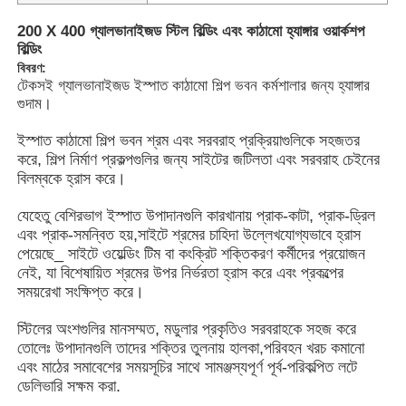
200 X 400 গ্যালভানাইজড স্টিল বিল্ডিং এবং কাঠামো হ্যাঙ্গার ওয়ার্কশপ
বিল্ডিং
বিবরণ:
টেকসই গ্যালভানাইজড ইস্পাত কাঠামো শিল্প ভবন কর্মশালার জন্য হ্যাঙ্গার
গুদাম।
ইস্পাত কাঠামো শিল্প ভবন শ্রম এবং সরবরাহ প্রক্রিয়াগুলিকে সহজতর
করে, শিল্প নির্মাণ প্রকল্পগুলির জন্য সাইটের জটিলতা এবং সরবরাহ চেইনের
বিলম্বকে হ্রাস করে।
যেহেতু বেশিরভাগ ইস্পাত উপাদানগুলি কারখানায় প্রাক-কাটা, প্রাক-ড্রিল
এবং প্রাক-সমন্বিত হয়,সাইটে শ্রমের চাহিদা উল্লেখযোগ্যভাবে হ্রাস
পেয়েছে_ সাইটে ওয়েল্ডিং টিম বা কংক্রিট শক্তিকরণ কর্মীদের প্রয়োজন
নেই, যা বিশেষায়িত শ্রমের উপর নির্ভরতা হ্রাস করে এবং প্রকল্পের
বাড়ি
সময়রেখা সংক্ষিপ্ত করে।
স্টিলের অংশগুলির মানসম্মত, মডুলার প্রকৃতিও সরবরাহকে সহজ করে
পণ্য
তোলেঃ উপাদানগুলি তাদের শক্তির তুলনায় হালকা,পরিবহন খরচ কমানো
এবং মাঠের সমাবেশের সময়সূচির সাথে সামঞ্জস্যপূর্ণ পূর্ব-পরিকল্পিত লটে
ডেলিভারি সক্ষম করা.
ভিডিও