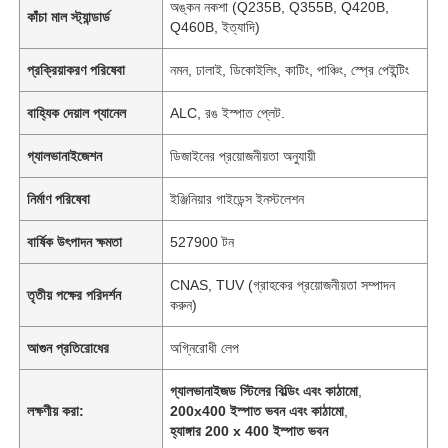
অঙ্কন নকশা (Q235B, Q355B, Q420B,
কাঁচা মাল স্ট্যান্ডার্ড
Q460B, ইত্যাদি)
প্রক্রিয়াকরণ পরিষেবা
নমন, ঢালাই, ডিকোইলিং, কাটিং, পাঞ্চিং, স্প্রে পেইন্টিং
বাহ্যিক দেয়াল প্যানেল
ALC, রঙ ইস্পাত প্লেট.
গ্যালভানাইজেশন
ডিজাইনের প্রয়োজনীয়তা অনুযায়ী
নির্মাণ পরিষেবা
ইঞ্জিনিয়ার গাইডেন্স ইনস্টলেশন
বার্ষিক উৎপাদন ক্ষমতা
527900 টন
CNAS, TUV (গ্রাহকের প্রয়োজনীয়তা সম্পাদন
তৃতীয় পক্ষের পরিদর্শন
করুন)
আগুন প্রতিরোধের
অগ্নিরোধী লেপ
গ্যালভানাইজড স্টিলের বিল্ডিং এবং কাঠামো
,
লক্ষণীয় করা:
200x400 ইস্পাত ভবন এবং কাঠামো
,
হ্যাঙ্গার 200 x 400 ইস্পাত ভবন