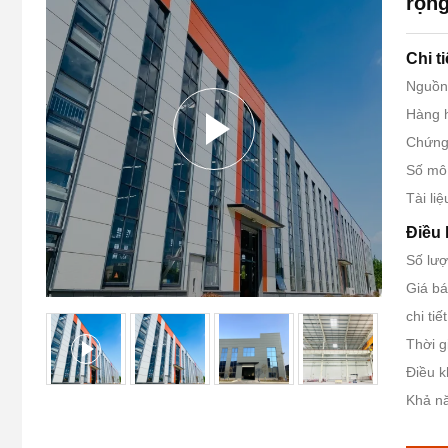
rộng
Chi t
Nguồn
Hàng 
Chứng 
Số mô
Tài liệ
Điều 
Số lượ
Giá bá
chi ti
Thời g
Điều k
Khả n