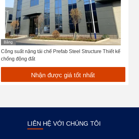
Băng
hình
Công suất nặng tái chế Prefab Steel Structure Thiết kế
C
chống động đất
C
Nhận được giá tốt nhất
LIÊN HỆ VỚI CHÚNG TÔI