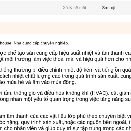
Xử lý bề mặt:
Sơn xịt
ehouse, Nhà cung cấp chuyên nghiệp.
ợc chế tạo sẵn cung cấp hiệu suất nhiệt và âm thanh ca
một môi trường làm việc thoải mái và hiệu quả hơn cho nh
thống thường bị điều chỉnh nhiệt độ kém và tiếng ồn q
cách nhiệt chất lượng cao trong quá trình sản xuất, cun
ẻ vào mùa hè và ấm vào mùa đông.
i ấm, thông gió và điều hòa không khí (HVAC), cắt giả
 công nhân một yếu tố quan trọng trong việc tăng năng s
ảm âm thanh của các vật liệu lớp phủ thép chuyên biệt và
óc nặng, quy trình sản xuất,hoặc các nguồn bên ngoài, 
n cho nhân viên và giúp duy trì sự tập trung trong các n