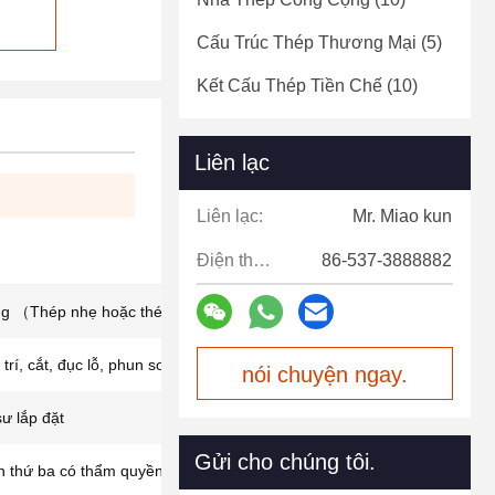
Cấu Trúc Thép Thương Mại
(5)
Kết Cấu Thép Tiền Chế
(10)
Liên lạc
Liên lạc:
Mr. Miao kun
Điện thoại:
86-537-3888882
ng （Thép nhẹ hoặc thép nặng
trí, cắt, đục lỗ, phun sơn
nói chuyện ngay.
ư lắp đặt
Gửi cho chúng tôi.
n thứ ba có thẩm quyền