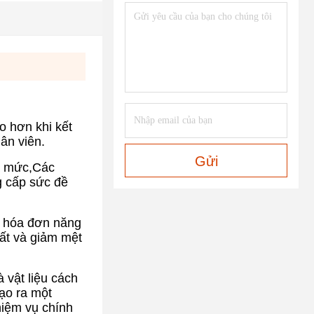
o hơn khi kết
ân viên.
Gửi
uá mức,Các
g cấp sức đề
m hóa đơn năng
uất và giảm mệt
 vật liệu cách
tạo ra một
hiệm vụ chính