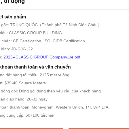
, di động
iết sản phẩm
 gốc: TRUNG QUỐC（Thành phố Tế Ninh Diên Châu）
hiệu: CLASSIC GROUP BUILDING
nhận: CE Certification, ISO, CIDB Certification
 hình: JD-GJG122
u:
2025--CLASSIC GROUP Company...le.pdf
khoản thanh toán và vận chuyển
ng đặt hàng tối thiểu: 2125 mét vuông
n: $39-46 Square Meters
ết đóng gói: Đóng gói đúng theo yêu cầu của khách hàng
ian giao hàng: 26-32 ngày
hoản thanh toán: Moneygram, Western Union, T/T, D/P, D/A.
ăng cung cấp: 507100 tấn/năm