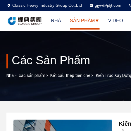
Classic Heavy Industry Group Co.,Ltd
gjyw@jdjt.com
NHÀ
SẢN PHẨM
VIDEO
Các Sản Phẩm
Nhà
>
các sản phẩm
>
Kết cấu thép tiền chế
>
Kiến Trúc Xây Dựn
Kiến