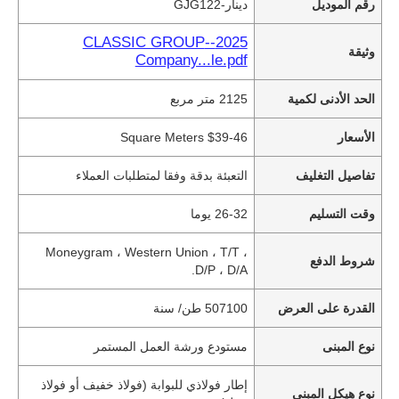
رقم الموديل
دينار-GJG122
2025--CLASSIC GROUP
وثيقة
Company...le.pdf
الحد الأدنى لكمية
2125 متر مربع
الأسعار
$39-46 Square Meters
تفاصيل التغليف
التعبئة بدقة وفقا لمتطلبات العملاء
وقت التسليم
26-32 يوما
Moneygram ، Western Union ، T/T ،
شروط الدفع
D/P ، D/A.
القدرة على العرض
507100 طن/ سنة
نوع المبنى
مستودع ورشة العمل المستمر
إطار فولاذي للبوابة (فولاذ خفيف أو فولاذ
نوع هيكل المبنى