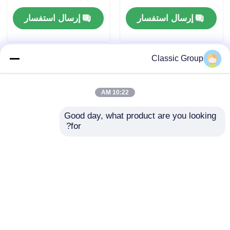
مقاوم للزلازل
إرسال استفسار
إرسال استفسار
Classic Group
10:22 AM
Good day, what product are you looking 
for?
مقاومة للأرصاد الجوية
المعدات المعدة مسبقاً
المقاومة لزلزال الصناعية
هانجر هيكل فولاذ ورشة
الهيكل الصلبة مستودع
عمل مبنى بوابة الحظيرة
بوابة الإطار
إرسال استفسار
إرسال استفسار