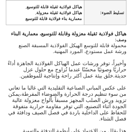
هياكل فولاذية ثقيلة قابلة للتوسيع
,
تسليط الضوء:
هياكل فولاذية ثقيلة معزولة
,
معمارية بناء فولاذية قابلة للتوسيع
هياكل فولاذية ثقيلة معزولة وقابلة للتوسيع، معمارية البناء
وصف:
محمولة قابلة للتوسع الهيكل الفولاذية المسبقة الصنع
ورشة عمل مستودع، المورد المهنية.
وأخيراً، توفر ورشات عمل الهياكل الفولاذية الجاهزة أداءً
حراريًا وصوتيًا محسّنًا عندما تُزاوج مع حلول عزل
حديثة.خلق بيئة عمل أكثر راحة وإنتاجية للموظفين.
على عكس المباني الصناعية التقليدية التي غالبا ما تعاني
منزل
من سوء تنظيم درجة الحرارة والضوضاء المفرطة،يمكن
تزويد ورش الصلب المجهز مسبقاً بألواح معزولة عالية
الجودة أثناء التصنيع، التي توفر مقاومة حرارية متفوقة
المنتجات
للحفاظ على الداخلية باردة في فصل الصيف ودافئة في
فصل الشتاء.
أشرطة فيديو
هذا يقلل من الاعتماد على أنظمة التدفئة والتهوية