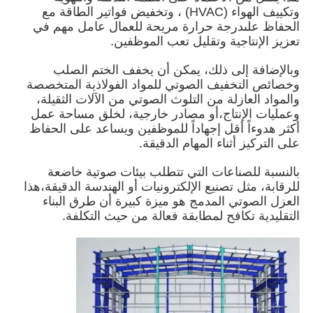
وتكييف الهواء (HVAC) ، وتخفيض فواتير الطاقة مع
الحفاظ علىدرجة حرارة مريحة للعمال عامل مهم في
حول بنا
تعزيز الإنتاجية وتقليل تعب الموظفين.
وبالإضافة إلى ذلك، يمكن أن يخفف الختم الصلب
وخصائص التخفيف الصوتي للمواد الفولاذية المتخصصة
جولة في المعمل
والمواد العازلة من التلوث الصوتي من الآلات الثقيلة،
وعمليات الإنتاج،أو مصادر خارجية، لخلق مساحة عمل
أكثر هدوءاً أقل إجهاداً للموظفين ويساعد على الحفاظ
ضبط الجودة
على التركيز أثناء المهام الدقيقة.
بالنسبة للصناعات التي تتطلب بيئات صوتية خاضعة
اتصل بنا
للرقابة، مثل تصنيع الإلكترونيات أو الهندسة الدقيقة،هذا
العزل الصوتي المدمج هو ميزة كبيرة أن طرق البناء
التقليدية تكافح لمطابقة فعالة من حيث التكلفة.
أخبار
جميع القضايا
طلب اقتباس