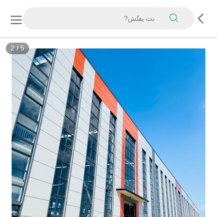
2
/
5