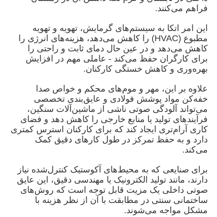
فراهم می‌کنند.
این امر اتکا به سیستم‌های گرمایش، تهویه و تهویه
دربارهی ما
مطبوع (HVAC) را کاهش می‌دهد، هزینه‌های انرژی را
کاهش می‌دهد و در عین حال دمای ثابت و راحتی را
برای کارگران حفظ می‌کند - عاملی مهم در افزایش
کارخانه تور
بهره‌وری و کاهش خستگی کارکنان.
علاوه بر این، مهر و موم‌های محکم و خواص صدا
کنترل کیفیت
خفه‌کن مواد پوشش فولادی و عایق‌بندی تخصصی
می‌تواند آلودگی صوتی ناشی از ماشین‌آلات سنگین،
فرآیندهای تولید یا منابع خارجی را کاهش دهد و فضای
تماس با ما
کاری آرام‌تری ایجاد کند که برای کارکنان استرس کمتری
دارد و به حفظ تمرکز در طول کارهای دقیق کمک
می‌کند.
اخبار
برای صنایعی که به محیط‌های آکوستیک کنترل‌شده نیاز
دارند، مانند تولید الکترونیک یا مهندسی دقیق، این عایق
همه موارد
صوتی داخلی یک مزیت قابل توجه است که روش‌های
ساختمانی سنتی در مطابقت با آن از نظر هزینه با
مشکل مواجه می‌شوند.
درخواست نقل قول