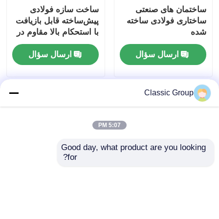
ساختمان های صنعتی
ساخت سازه فولادی
ساختاری فولادی ساخته
پیش‌ساخته قابل بازیافت
شده
با استحکام بالا مقاوم در
برابر زلزله
ارسال سؤال
ارسال سؤال
Classic Group
5:07 PM
Good day, what product are you looking 
for?
ضد آب و هوا مقاوم به
کارگاه ساختمانی سازه
زلزله ساختمان صنعتی
فولادی آشیانه
ساختاری فولادی گودام
پیش‌ساخته، سوله
پورتال قاب گودام
دروازه‌ای