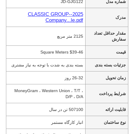
شماره مدل
JD-GJG122
2025--CLASSIC GROUP
مدرک
Company...le.pdf
مقدار حداقل تعداد
2125 متر مربع
سفارش
قیمت
$39-46 Square Meters
جزئیات بسته بندی
بسته بندی به شدت با توجه به نیاز مشتری
زمان تحویل
26-32 روز
MoneyGram ، Western Union ، T/T ،
شرایط پرداخت
D/P ، D/A
قابلیت ارائه
507100 تن در سال
نوع ساختمان
انبار کارگاه مستمر