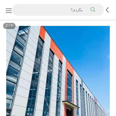
2
/
5