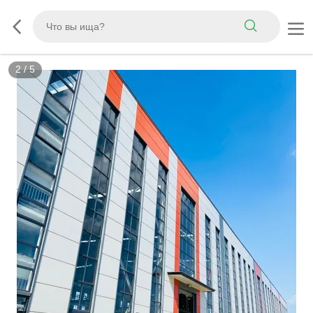
2
/
5