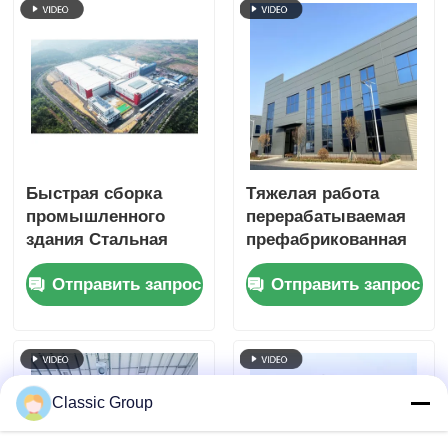
Быстрая сборка
Тяжелая работа
промышленного
перерабатываемая
здания Стальная
префабрикованная
конструкция
стальная
Отправить запрос
Отправить запрос
Изготовленный на
конструкция
заказ
Изготовление
Землетрясения
Classic Group