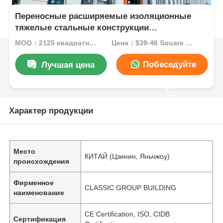
Переносные расширяемые изоляционные
тяжелые стальные конструкции
Строительная архитектура
MOQ：2125 квадратных метров
Цена：$39-46 Square Meters
Побеседуйте
Лучшая цена
теперь
Характер продукции
Место
КИТАЙ (Цзинин, Яньчжоу)
происхождения
Фирменное
CLASSIC GROUP BUILDING
наименование
CE Certification, ISO, CIDB
Сертификация