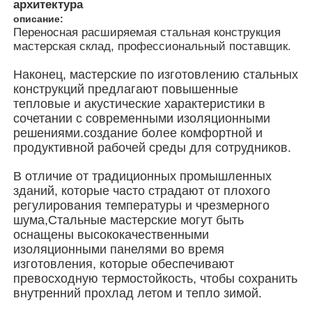
архитектура
описание:
Переносная расширяемая стальная конструкция
О Компании
мастерская склад, профессиональный поставщик.
Наконец, мастерские по изготовлению стальных
Наша фабрика
конструкций предлагают повышенные
тепловые и акустические характеристики в
сочетании с современными изоляционными
контроль качества
решениями.создание более комфортной и
продуктивной рабочей среды для сотрудников.
контактные данные
В отличие от традиционных промышленных
зданий, которые часто страдают от плохого
регулирования температуры и чрезмерного
Новости
шума,Стальные мастерские могут быть
оснащены высококачественными
изоляционными панелями во время
Все случаи
изготовления, которые обеспечивают
превосходную термостойкость, чтобы сохранить
внутренний прохлад летом и тепло зимой.
Отправить запрос