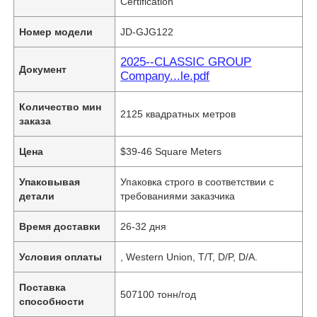
Certification
Номер модели
JD-GJG122
2025--CLASSIC GROUP
Документ
Company...le.pdf
Количество мин
2125 квадратных метров
заказа
Цена
$39-46 Square Meters
Упаковывая
Упаковка строго в соответствии с
детали
требованиями заказчика
Время доставки
26-32 дня
Условия оплаты
, Western Union, T/T, D/P, D/A.
Поставка
507100 тонн/год
способности