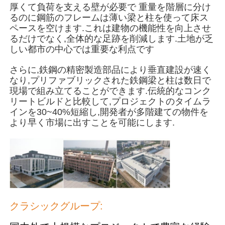
厚くて負荷を支える壁が必要で 重量を階層に分け
るのに鋼筋のフレームは薄い梁と柱を使って床ス
ペースを空けます.これは建物の機能性を向上させ
企業情報
るだけでなく,全体的な足跡を削減します.土地が乏
しい都市の中心では重要な利点です
会社案内
さらに,鉄鋼の精密製造部品により垂直建設が速く
なり,プリファブリックされた鉄鋼梁と柱は数日で
現場で組み立てることができます.伝統的なコンク
品質管理
リートビルドと比較して,プロジェクトのタイムラ
インを30~40%短縮し,開発者が多階建ての物件を
より早く市場に出すことを可能にします.
お問い合わせ
ニュース
すべての場合
クラシックグループ:
見積依頼