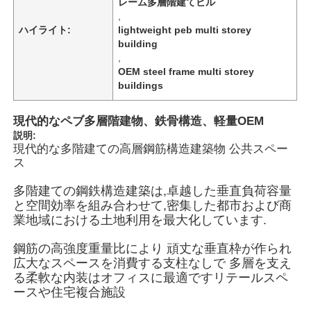
レーム多層階建てビル
,
ハイライト:
lightweight peb multi storey
building
,
OEM steel frame multi storey
buildings
現代的なペブ多層階建物、鉄骨構造、軽量OEM
説明:
現代的な多階建ての高層鋼筋構造建築物 公共スペー
ス
多階建ての鋼鉄構造建築は,卓越した垂直負荷容量
と空間効率を組み合わせて,密集した都市および商
ホーム
業地域における土地利用を最大化しています.
鋼筋の高強度重量比により 頑丈な垂直枠が作られ
広大なスペースを消費する支柱なしで 多層を支え
製品
る柔軟な内装はオフィスに最適ですリテールスペ
ースや住宅複合施設
ビデオ