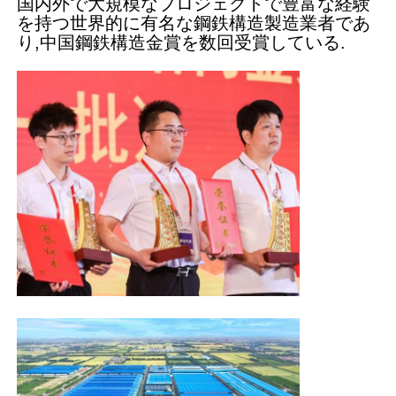
国内外で大規模なプロジェクトで豊富な経験
を持つ世界的に有名な鋼鉄構造製造業者であ
り,中国鋼鉄構造金賞を数回受賞している.
鋼構造の建物
鋼構造ワークショップ
鋼筋構造の倉庫
鋼鉄構造の棚
重い鉄骨構造
鋼筋構造橋
鋼構造オフィス