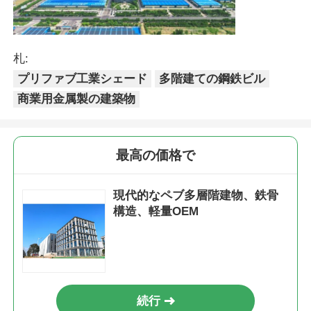
鉄骨構造鶏舎
札:
鉄骨造多階建て
プリファブ工業シェード
多階建ての鋼鉄ビル
商業用金属製の建築物
産業用鋼構造物
最高の価格で
公共鉄骨造の建物
現代的なペブ多層階建物、鉄骨
商業用鋼材の構造
構造、軽量OEM
プリファブ 製鋼構造
続行