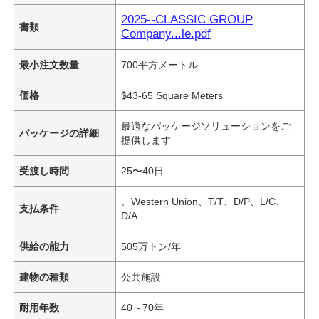
2025--CLASSIC GROUP
書類
Company...le.pdf
最小注文数量
700平方メートル
価格
$43-65 Square Meters
最適なパッケージソリューションをご
パッケージの詳細
提供します
受渡し時間
25〜40日
、Western Union、T/T、D/P、L/C、
支払条件
D/A
供給の能力
505万トン/年
建物の種類
公共施設
耐用年数
40～70年