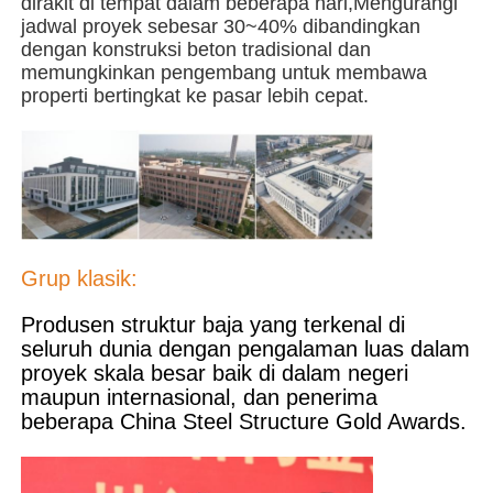
dirakit di tempat dalam beberapa hari,Mengurangi
jadwal proyek sebesar 30~40% dibandingkan
dengan konstruksi beton tradisional dan
Bangunan struktur baja
memungkinkan pengembang untuk membawa
properti bertingkat ke pasar lebih cepat.
Bengkel Struktur Baja
gudang struktur baja
Gudang Struktur Baja
Grup klasik:
Produsen struktur baja yang terkenal di
Struktur Baja Berat
seluruh dunia dengan pengalaman luas dalam
proyek skala besar baik di dalam negeri
maupun internasional, dan penerima
Jembatan Struktur Baja
beberapa China Steel Structure Gold Awards.
Kantor Struktur Baja