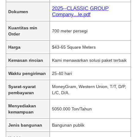
2025--CLASSIC GROUP
Dokumen
Company...le.pdf
Kuantitas min
700 meter persegi
Order
Harga
$43-65 Square Meters
Kemasan rincian
Kami menawarkan solusi paket terbaik
Waktu pengiriman
25-40 hari
Syarat-syarat
MoneyGram, Western Union, T/T, D/P,
pembayaran
L/C, D/A.
Menyediakan
5050.000 Ton/Tahun
kemampuan
Jenis bangunan
Bangunan publik