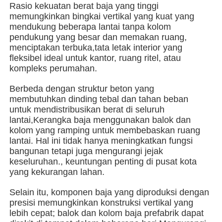
Rasio kekuatan berat baja yang tinggi
memungkinkan bingkai vertikal yang kuat yang
mendukung beberapa lantai tanpa kolom
Tentang kita
pendukung yang besar dan memakan ruang,
menciptakan terbuka,tata letak interior yang
fleksibel ideal untuk kantor, ruang ritel, atau
Wisata pabrik
kompleks perumahan.
Berbeda dengan struktur beton yang
Kontrol kualitas
membutuhkan dinding tebal dan tahan beban
untuk mendistribusikan berat di seluruh
lantai,Kerangka baja menggunakan balok dan
Hubungi kami
kolom yang ramping untuk membebaskan ruang
lantai. Hal ini tidak hanya meningkatkan fungsi
bangunan tetapi juga mengurangi jejak
Berita
keseluruhan., keuntungan penting di pusat kota
yang kekurangan lahan.
Semua Kasus
Selain itu, komponen baja yang diproduksi dengan
presisi memungkinkan konstruksi vertikal yang
lebih cepat; balok dan kolom baja prefabrik dapat
Quote request suatu