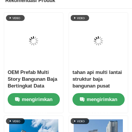
Rekomendasi Produk
OEM Prefab Multi
tahan api multi lantai
Story Bangunan Baja
struktur baja
Bertingkat Data
bangunan pusat
Center Fireproofing
perbelanjaan prefab
mengirimkan
mengirimkan
manufaktur ODM
permintaan
permintaan