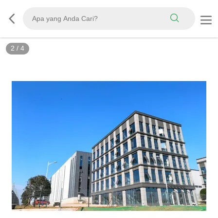
2
/
4