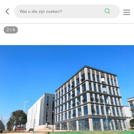
2
/
4