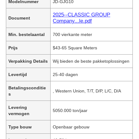
Modelnummer
JD-GJG10
2025--CLASSIC GROUP
Document
Company...le.pdf
Min. bestelaantal
700 vierkante meter
Prijs
$43-65 Square Meters
Verpakking Details
Wij bieden de beste pakketoplossingen
Levertijd
25-40 dagen
Betalingsconditie
, Western Union, T/T, D/P, L/C, D/A
s
Levering
5050.000 ton/jaar
vermogen
Type bouw
Openbaar gebouw