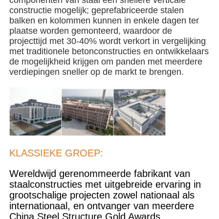
constructie mogelijk; geprefabriceerde stalen
balken en kolommen kunnen in enkele dagen ter
Stalen structuurgebouw
plaatse worden gemonteerd, waardoor de
projecttijd met 30-40% wordt verkort in vergelijking
met traditionele betonconstructies en ontwikkelaars
Workshop staalconstructies
de mogelijkheid krijgen om panden met meerdere
verdiepingen sneller op de markt te brengen.
staalconstructie magazijn
Schuur voor staalconstructies
Zware Staalstructuur
KLASSIEKE GROEP:
Wereldwijd gerenommeerde fabrikant van
Stalen brug
staalconstructies met uitgebreide ervaring in
grootschalige projecten zowel nationaal als
internationaal, en ontvanger van meerdere
stalen structuurkantoor
China Steel Structure Gold Awards.