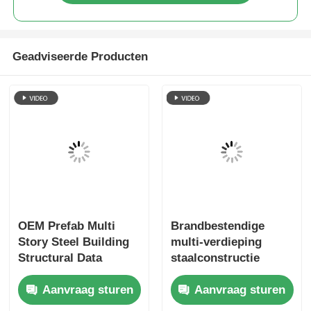
Geadviseerde Producten
OEM Prefab Multi
Brandbestendige
Story Steel Building
multi-verdieping
Structural Data
staalconstructie
Center
gebouw
Aanvraag sturen
Aanvraag sturen
Brandbeveiliging
winkelcentrum prefab
productie ODM