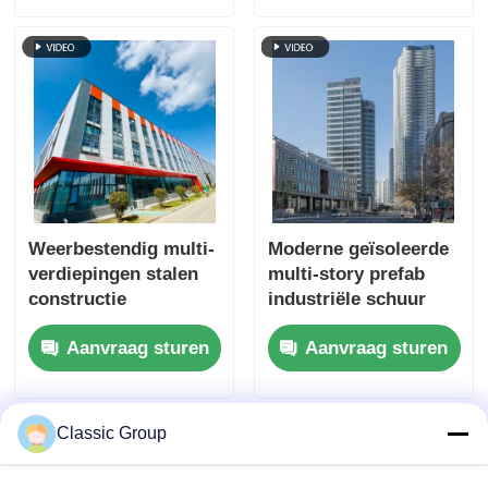
Weerbestendig multi-
Moderne geïsoleerde
verdiepingen stalen
multi-story prefab
constructie
industriële schuur
industrieel gebouw
staalstructuur
Aanvraag sturen
Aanvraag sturen
op maat
commercieel gebouw
Classic Group