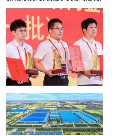
Pluimveestal met stalen structuur
Staalconstructie met meerdere verdiepingen
Industriële staalconstructie
Openbare Stalen Gebouw
Commerciële staalstructuur
Voorgefabriceerde staalconstructie