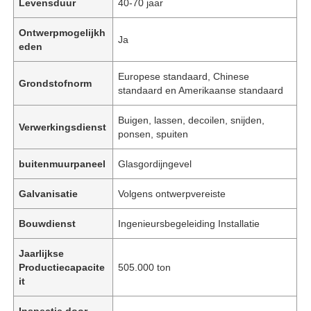
Levensduur
40-70 jaar
Ontwerpmogelijkh
Ja
eden
Europese standaard, Chinese
Grondstofnorm
standaard en Amerikaanse standaard
Buigen, lassen, decoilen, snijden,
Verwerkingsdienst
ponsen, spuiten
buitenmuurpaneel
Glasgordijngevel
Galvanisatie
Volgens ontwerpvereiste
Bouwdienst
Ingenieursbegeleiding Installatie
Jaarlijkse
Productiecapacite
505.000 ton
it
Inspectie door