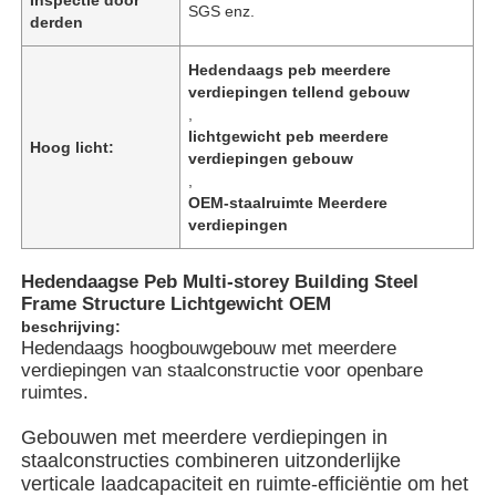
SGS enz.
derden
Hedendaags peb meerdere
verdiepingen tellend gebouw
,
lichtgewicht peb meerdere
Hoog licht:
verdiepingen gebouw
,
OEM-staalruimte Meerdere
verdiepingen
Hedendaagse Peb Multi-storey Building Steel
Frame Structure Lichtgewicht OEM
beschrijving:
Hedendaags hoogbouwgebouw met meerdere
Thuis
verdiepingen van staalconstructie voor openbare
ruimtes.
Producten
Gebouwen met meerdere verdiepingen in
staalconstructies combineren uitzonderlijke
verticale laadcapaciteit en ruimte-efficiëntie om het
Videos