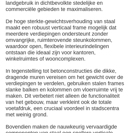
landgebruik in dichtbevolkte stedelijke en
commerciële gebieden te maximaliseren.
Over ons
De hoge sterkte-gewichtsverhouding van staal
maakt een robuust verticaal frame mogelijk dat
meerdere verdiepingen ondersteunt zonder
Fabrieksreis
omvangrijke, ruimterovende steunkolommen,
waardoor open, flexibele interieurindelingen
ontstaan ​​die ideaal zijn voor kantoren,
Kwaliteitscontrole
winkelruimtes of wooncomplexen.
In tegenstelling tot betonconstructies die dikke,
Contacteer ons
dragende muren vereisen om het gewicht over de
verdiepingen te verdelen, gebruiken stalen frames
slanke balken en kolommen om vloerruimte vrij te
nieuws
maken. Dit verbetert niet alleen de functionaliteit
van het gebouw, maar verkleint ook de totale
voetafdruk, een cruciaal voordeel in stadscentra
Alle Gevallen
met weinig grond.
Bovendien maken de nauwkeurig vervaardigde
Vraag een offerte aan
componenten van staal een snellere verticale