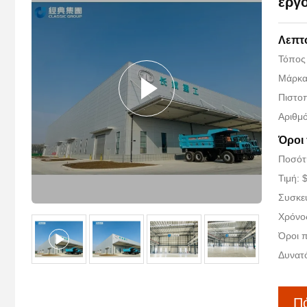
εργ
Λεπτ
Τόπος
Μάρκα
Πιστο
Αριθμ
Όροι
Ποσότη
Τιμή: 
Συσκευ
Χρόνο
Όροι π
Δυνατ
Πά