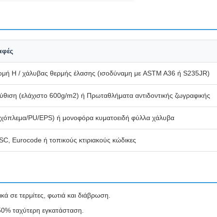
αφές
ομή H / χάλυβας θερμής έλασης (ισοδύναμη με ASTM A36 ή S235JR)
θιση (ελάχιστο 600g/m2) ή Πρωταθλήματα αντιδοντικής ζωγραφικής
ραχόπλεμα/PU/EPS) ή μονοφόρα κυματοειδή φύλλα χάλυβα
C, Eurocode ή τοπικούς κτιριακούς κώδικες
τικά σε τερμίτες, φωτιά και διάβρωση.
50% ταχύτερη εγκατάσταση.