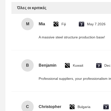
Όλες οι κριτικές
M
Mia
Fiji
May 7.2026
A massive steel structure production base!
B
Benjamin
Kuwait
Dec
Professional suppliers, your professionalism 
C
Christopher
Bulgaria