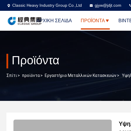
Classic Heavy Industry Group Co.,Ltd
gjyw@jdjt.com
ΑΡΧΙΚΉ ΣΕΛΊΔΑ
ΠΡΟΪΌΝΤΑ
ΒΊΝΤ
Προϊόντα
Σπίτι
>
προϊόντα
>
Εργαστήριο Μεταλλικών Κατασκευών
>
Υψηλ
Υψη