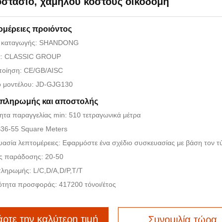
οστάσιο, χαμηλού κόστους οικοδομή
ομέρειες προιόντος
 καταγωγής: SHANDONG
: CLASSIC GROUP
ποίηση: CE/GB/AISC
ό μοντέλου: JD-GJG130
 πληρωμής και αποστολής
τα παραγγελίας min: 510 τετραγωνικά μέτρα
$36-55 Square Meters
ασία λεπτομέρειες: Εφαρμόστε ένα σχέδιο συσκευασίας με βάση τον τ
ς παράδοσης: 20-50
ληρωμής: L/C,D/A,D/P,T/T
ότητα προσφοράς: 417200 τόνοι/έτος
ρτε την καλύτερη τιμή
Συνομιλία τώρα