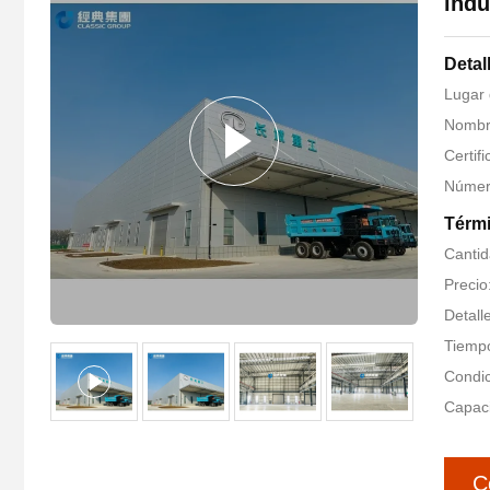
indu
Detal
Lugar
Nombr
Certif
Númer
Térmi
Cantid
Precio
Detall
Tiempo
Condic
Capaci
C