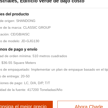
striales, Edificio verde de bajo costo
les del producto
 de origen: SHANDONG
e de la marca: CLASSIC GROUP
icación: CE/GB/AISC
o de modelo: JD-GJG130
nos de pago y envío
ad de orden mínima: 510 metros cuadrados
: $36-55 Square Meters
es de empaquetado: Implementar un plan de empaque basado en el tip
 de entrega: 20-50
iones de pago: LC, D/A, D/P, T/T
dad de la fuente: 417200 Toneladas/Año
onsiga el mejor precio
Ahora Charle