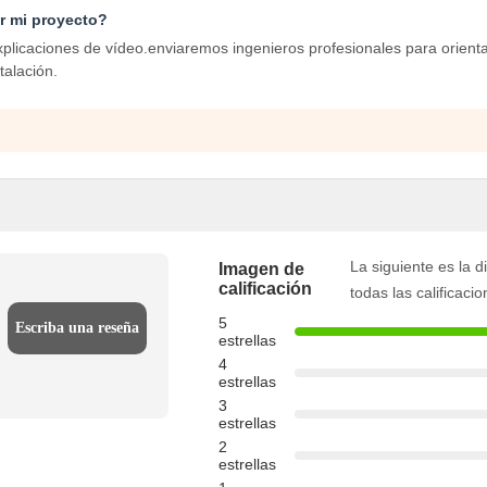
ar mi proyecto?
xplicaciones de vídeo.enviaremos ingenieros profesionales para orient
talación.
La siguiente es la d
Imagen de
calificación
todas las calificaci
5
Escriba una reseña
estrellas
4
estrellas
3
estrellas
2
estrellas