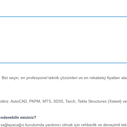
izi seçin, en profesyonel teknik çözümleri ve en rekabetçi fiyatları al
abiliriz. AutoCAD, PKPM, MTS, 3D3S, Tarch, Tekla Structures (Xsteel) v
nderebilir misiniz?
 sağlayacağız.kurulumda yardımcı olmak için rehberlik ve deneyimli tekni