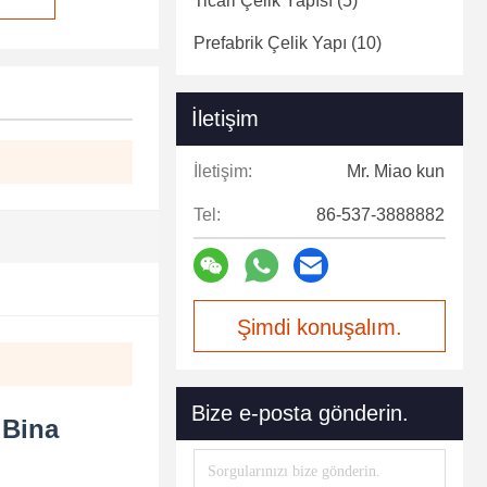
Ticari Çelik Yapısı
(5)
Prefabrik Çelik Yapı
(10)
İletişim
İletişim:
Mr. Miao kun
Tel:
86-537-3888882
Şimdi konuşalım.
Bize e-posta gönderin.
 Bina