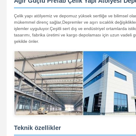
Ağır Güçlü Prefab Çelik Yapı Atölyesi Dep
Çelik yapı atölyemiz ve depomuz yüksek sertliğe ve bilimsel olara
mükemmel direnç sağlar,Depremler ve aşırı sıcaklık değişiklikle
işlemler uyguluyor.Çeşitli sert dış ve endüstriyel ortamlarda is
tasarımı, fabrika üretimi ve kargo depolaması için uzun vadeli gü
şekilde önler.
Teknik özellikler