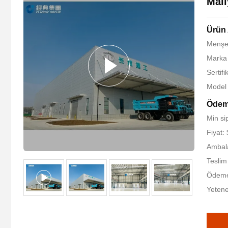
Mali
Ürün 
Menşe
Marka
Sertif
Model
Ödeme
Min si
Fiyat:
Ambala
Teslim
Ödeme 
Yetene