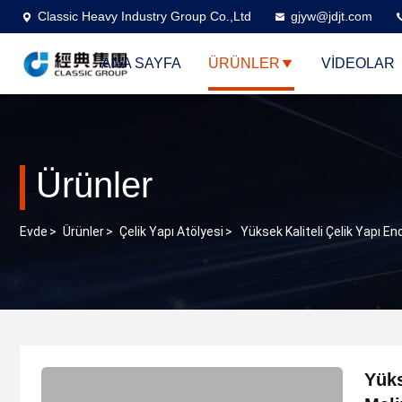
Classic Heavy Industry Group Co.,Ltd
gjyw@jdjt.com
ANA SAYFA
ÜRÜNLER
VİDEOLAR
Ürünler
Evde
>
Ürünler
>
Çelik Yapı Atölyesi
>
Yüksek Kaliteli Çelik Yapı En
Yüks