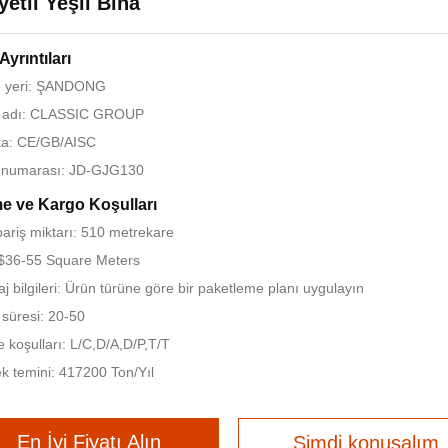
yetli Yeşil Bina
Ayrıntıları
 yeri: ŞANDONG
 adı: CLASSIC GROUP
ika: CE/GB/AISC
 numarası: JD-GJG130
 ve Kargo Koşulları
pariş miktarı: 510 metrekare
 $36-55 Square Meters
j bilgileri: Ürün türüne göre bir paketleme planı uygulayın
 süresi: 20-50
koşulları: L/C,D/A,D/P,T/T
k temini: 417200 Ton/Yıl
En İyi Fiyatı Alın
Şimdi konuşalım.