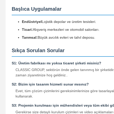
Başlıca Uygulamalar
Endüstriyel
Lojistik depolar ve üretim tesisleri.
Ticari:
Alışveriş merkezleri ve otomobil salonları.
Tarımsal:
Büyük avcılık evleri ve tahıl deposu.
Sıkça Sorulan Sorular
S1: Üretim fabrikası mı yoksa ticaret şirketi misiniz?
CLASSIC GROUP, sektörün önde gelen tanınmış bir şirketidir. B
zaman ziyaretinize hoş geldiniz..
S2: Bizim için tasarım hizmeti sunar mısınız?
Evet, tüm çözüm çizimlerini gereksinimlerinize göre tasarlay
kullanarak.
S3: Projemin kurulması için mühendisleri veya tüm ekibi gö
Gerekirse size detaylı kurulum çizimleri ve video açıklamaları