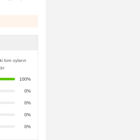
i tüm oyların
dır
100%
0%
0%
0%
0%