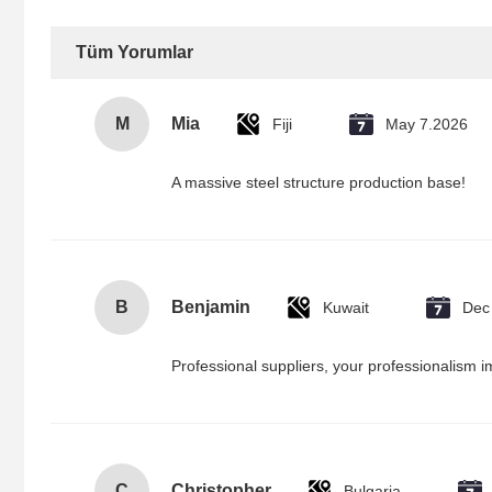
Tüm Yorumlar
M
Mia
Fiji
May 7.2026
A massive steel structure production base!
B
Benjamin
Kuwait
Dec
Professional suppliers, your professionalism 
C
Christopher
Bulgaria