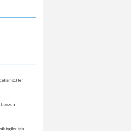
acaksınız.Her
e benzeri
k işçiler için