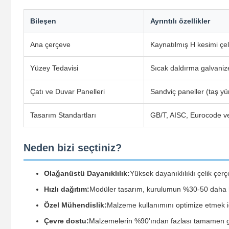
Bileşen
Ayrıntılı özellikler
Ana çerçeve
Kaynatılmış H kesimi çe
Yüzey Tedavisi
Sıcak daldırma galvani
Çatı ve Duvar Panelleri
Sandviç paneller (taş y
Tasarım Standartları
GB/T, AISC, Eurocode v
Neden bizi seçtiniz?
Olağanüstü Dayanıklılık:
Yüksek dayanıklılıklı çelik çer
Hızlı dağıtım:
Modüler tasarım, kurulumun %30-50 daha hı
Özel Mühendislik:
Malzeme kullanımını optimize etmek iç
Çevre dostu:
Malzemelerin %90'ından fazlası tamamen ger