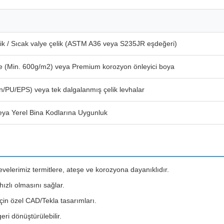
lik / Sıcak valye çelik (ASTM A36 veya S235JR eşdeğeri)
ze (Min. 600g/m2) veya Premium korozyon önleyici boya
ün/PU/EPS) veya tek dalgalanmış çelik levhalar
eya Yerel Bina Kodlarına Uygunluk
çevelerimiz termitlere, ateşe ve korozyona dayanıklıdır.
zlı olmasını sağlar.
in özel CAD/Tekla tasarımları.
i dönüştürülebilir.