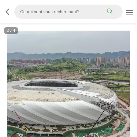
2
/
4