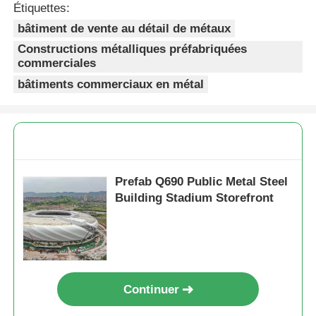
Étiquettes:
bâtiment de vente au détail de métaux
Poulailler à structure métallique
Constructions métalliques préfabriquées
commerciales
Structure en acier à plusieurs étages
bâtiments commerciaux en métal
Structure en acier industriel
Bâtiment public en acier
Prefab Q690 Public Metal Steel
Building Stadium Storefront
Structure de l'acier commercial
Structure en acier préfabriqué
Continuer