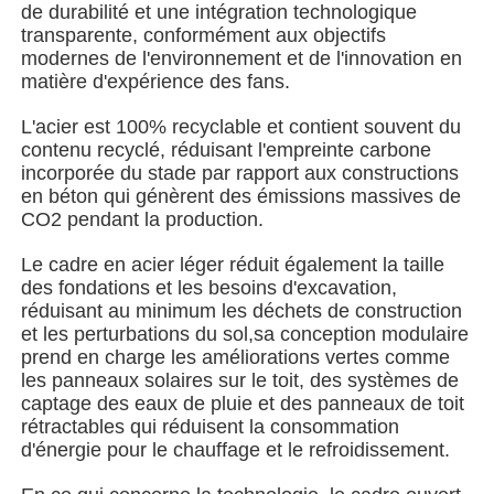
de durabilité et une intégration technologique
transparente, conformément aux objectifs
modernes de l'environnement et de l'innovation en
A propos de nous
matière d'expérience des fans.
L'acier est 100% recyclable et contient souvent du
Visite d'usine
contenu recyclé, réduisant l'empreinte carbone
incorporée du stade par rapport aux constructions
en béton qui génèrent des émissions massives de
Contrôle de la qualité
CO2 pendant la production.
Le cadre en acier léger réduit également la taille
Contact
des fondations et les besoins d'excavation,
réduisant au minimum les déchets de construction
et les perturbations du sol,sa conception modulaire
nouvelles
prend en charge les améliorations vertes comme
les panneaux solaires sur le toit, des systèmes de
captage des eaux de pluie et des panneaux de toit
Tous les cas
rétractables qui réduisent la consommation
d'énergie pour le chauffage et le refroidissement.
Demande de soumission