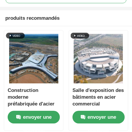
produits recommandés
Construction
Salle d'exposition des
moderne
bâtiments en acier
préfabriquée d'acier
commercial
public Aéroport
préfabriqués anti-
envoyer une
envoyer une
Bâtiments
corrosion
commerciaux Cadre
demande
demande
modulaire