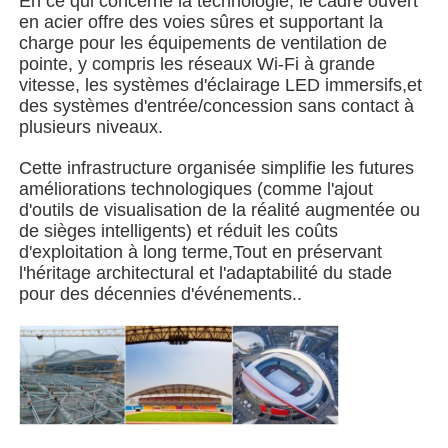
En ce qui concerne la technologie, le cadre ouvert
en acier offre des voies sûres et supportant la
charge pour les équipements de ventilation de
Bâtiment de structure en acier
pointe, y compris les réseaux Wi-Fi à grande
vitesse, les systèmes d'éclairage LED immersifs,et
des systèmes d'entrée/concession sans contact à
Atelier de structure en acier
plusieurs niveaux.
Cette infrastructure organisée simplifie les futures
entrepôt de structures en acier
améliorations technologiques (comme l'ajout
d'outils de visualisation de la réalité augmentée ou
de sièges intelligents) et réduit les coûts
Entrepôt de structures en acier
d'exploitation à long terme,Tout en préservant
l'héritage architectural et l'adaptabilité du stade
pour des décennies d'événements..
Structure métallique lourde
Pont de structure en acier
bureau de structure en acier