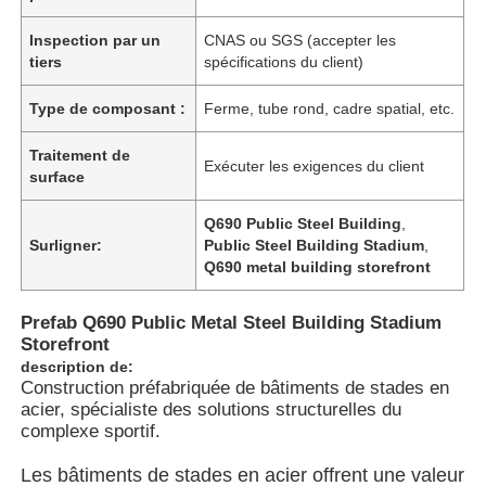
Inspection par un
CNAS ou SGS (accepter les
tiers
spécifications du client)
Type de composant :
Ferme, tube rond, cadre spatial, etc.
Traitement de
Exécuter les exigences du client
surface
Q690 Public Steel Building
,
Surligner:
Public Steel Building Stadium
,
Q690 metal building storefront
Prefab Q690 Public Metal Steel Building Stadium
Aperçu
Storefront
description de:
Construction préfabriquée de bâtiments de stades en
acier, spécialiste des solutions structurelles du
Produits
complexe sportif.
Les bâtiments de stades en acier offrent une valeur
Vidéos