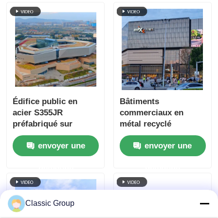
Édifice public en
Bâtiments
acier S355JR
commerciaux en
préfabriqué sur
métal recyclé
mesure
Structure de cadre en
envoyer une
envoyer une
acier Centre
commercial OEM
demande
demande
Classic Group