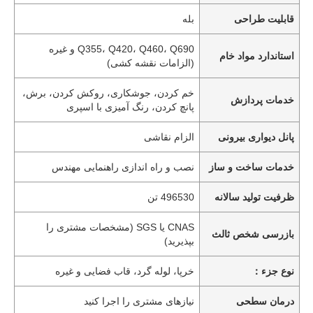
قابلیت طراحی
بله
Q355، Q420، Q460، Q690 و غیره
استاندارد مواد خام
(الزامات نقشه کشی)
خم کردن، جوشکاری، روکش کردن، برش،
خدمات پردازش
پانچ کردن، رنگ آمیزی با اسپری
پانل دیواری بیرونی
الزام نقاشی
خدمات ساخت و ساز
نصب و راه اندازی راهنمایی مهندس
ظرفیت تولید سالانه
496530 تن
CNAS یا SGS (مشخصات مشتری را
بازرسی شخص ثالث
بپذیرید)
نوع جزء：
خرپا، لوله گرد، قاب فضایی و غیره
درمان سطحی
نیازهای مشتری را اجرا کنید