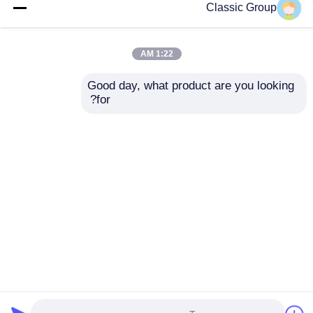
Classic Group
1:22 AM
Good day, what product are you looking 
for?
ساختمان فلزی تجاری
ساختمان‌های فولادی
مقاوم در برابر زلزله و
تجاری بزرگ چند طبقه
پیش‌ساخته سفارشی
مقاوم در برابر زلزله و
باد
ارسال سؤال
ارسال سؤال
خانه
دربارهی ما
تماس با ما
Desktop Site
نقشه سایت
سیاست حفظ حریم خصوصی
کیفیت
ساخت سازه فولادی
کارخانه چین.Copyright ©