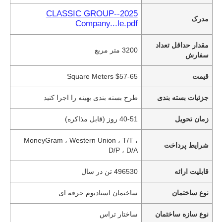
2025--CLASSIC GROUP
مدرک
Company...le.pdf
مقدار حداقل تعداد
3200 متر مربع
سفارش
قیمت
$57-65 Square Meters
جزئیات بسته بندی
طرح بسته بندی بهینه را اجرا کنید
زمان تحویل
40-51 روز (قابل مذاکره)
MoneyGram ، Western Union ، T/T ،
شرایط پرداخت
D/P ، D/A
قابلیت ارائه
496530 تن در سال
نوع ساختمان
ساختمان استادیوم حرفه ای
نوع سازه ساختمان
ساختار تراس