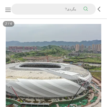
2
/
4