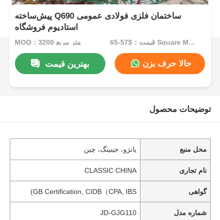
پیش‌ساخته Q690 ساختمان فلزی فولادی عمومی
استادیوم فروشگاه
قیمت：$57-65 Square Meters
MOQ：3200 متر مربع
حالا حرف بزن
بهترین قیمت
توضیحات محصول
محل منبع
یانژو، جینینگ، چین
نام تجاری
CLASSIC CHINA
گواهی
GB Certification, CIDB（CPA, IBS)
شماره مدل
JD-GJG110