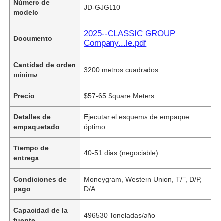
Número de
JD-GJG110
modelo
2025--CLASSIC GROUP
Documento
Company...le.pdf
Cantidad de orden
3200 metros cuadrados
mínima
Precio
$57-65 Square Meters
Detalles de
Ejecutar el esquema de empaque
empaquetado
óptimo.
Tiempo de
40-51 días (negociable)
entrega
Condiciones de
Moneygram, Western Union, T/T, D/P,
pago
D/A
Capacidad de la
496530 Toneladas/año
fuente