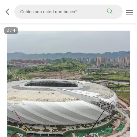
2
/
4