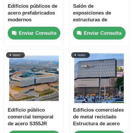
Edificios públicos de
Salón de
acero prefabricados
exposiciones de
modernos
estructuras de
Aeropuertos Edificios
edificios comerciales
Enviar Consulta
Enviar Consulta
comerciales Marco
prefabricados de
modular
acero contra
corrosión
Edificio público
Edificios comerciales
comercial temporal
de metal reciclado
de acero S355JR
Estructura de acero
prefabricado a
para centro comercial