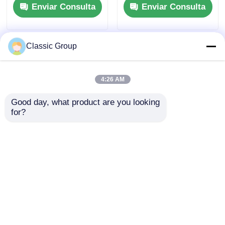
Enviar Consulta
Enviar Consulta
medida
OEM
Classic Group
4:26 AM
Good day, what product are you looking 
for?
Edificio comercial de
Edificios comerciales
venta al por menor de
de acero de varios
metal a prueba de
pisos y gran tamaño,
sismos Preconstruido
resistentes a
Enviar Consulta
Enviar Consulta
a medida
terremotos y viento
Inicio
Mapa del Sitio
Contactar Ahora
Desktop Site