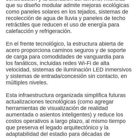
que su diseño modular admite mejoras ecológicas
como paneles solares en los tejados, sistemas de
Edificio de estructura de acero
recolección de agua de lluvia y paneles de techo
retráctiles que reducen el uso de energía para
calefacción y refrigeración.
Taller de estructura de acero
En el frente tecnológico, la estructura abierta de
acero proporciona caminos seguros y de soporte
almacén de estructuras de acero
de carga para comodidades de vanguardia para
los fanáticos, incluidas redes Wi-Fi de alta
velocidad, sistemas de iluminación LED inmersivos
El depósito de estructuras de acero
y sistemas de entrada/concesión sin contacto, en
múltiples niveles.
Estructura de acero pesada
Esta infraestructura organizada simplifica futuras
actualizaciones tecnológicas (como agregar
herramientas de visualización de realidad
Puente de estructura de acero
aumentada o asientos inteligentes) y reduce los
costos operativos a largo plazo, al mismo tiempo
que preserva el legado arquitectónico y la
Oficina de estructura de acero
adaptabilidad del estadio para décadas de