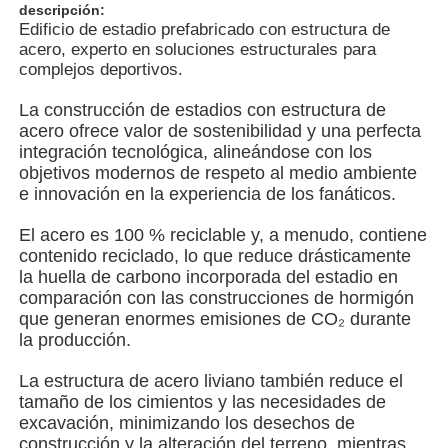
descripción:
Edificio de estadio prefabricado con estructura de
acero, experto en soluciones estructurales para
Sobre nosotros
complejos deportivos.
La construcción de estadios con estructura de
Visita a la fábrica
acero ofrece valor de sostenibilidad y una perfecta
integración tecnológica, alineándose con los
objetivos modernos de respeto al medio ambiente
Control de Calidad
e innovación en la experiencia de los fanáticos.
El acero es 100 % reciclable y, a menudo, contiene
Contacto
contenido reciclado, lo que reduce drásticamente
la huella de carbono incorporada del estadio en
comparación con las construcciones de hormigón
noticias
que generan enormes emisiones de CO₂ durante
la producción.
Todos los casos
La estructura de acero liviano también reduce el
tamaño de los cimientos y las necesidades de
excavación, minimizando los desechos de
Solicitar una cotización
construcción y la alteración del terreno, mientras