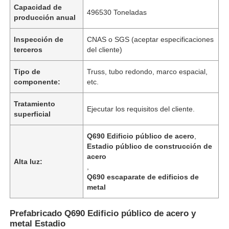
Capacidad de
496530 Toneladas
producción anual
Inspección de
CNAS o SGS (aceptar especificaciones
terceros
del cliente)
Tipo de
Truss, tubo redondo, marco espacial,
componente:
etc.
Tratamiento
Ejecutar los requisitos del cliente.
superficial
Q690 Edificio público de acero
,
Estadio público de construcción de
acero
Inicio
Alta luz:
,
Q690 escaparate de edificios de
metal
Productos
Prefabricado Q690 Edificio público de acero y
metal Estadio
Videos