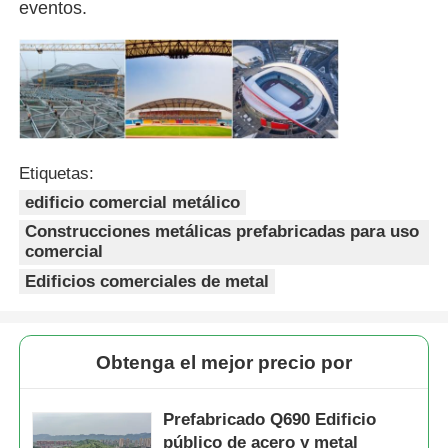
eventos.
Casa de aves de corral de estructura de acero
Estructura de acero de varios pisos
Etiquetas:
Estructura de acero industrial
edificio comercial metálico
Construcciones metálicas prefabricadas para uso
Edificio Público de Acero
comercial
Edificios comerciales de metal
Estructura de acero comercial
Obtenga el mejor precio por
Estructura de acero prefabricada
Prefabricado Q690 Edificio
público de acero y metal