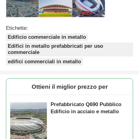
Pollaio con struttura in acciaio
Etichette:
Struttura in acciaio a più piani
Edificio commerciale in metallo
Edifici in metallo prefabbricati per uso
commerciale
Struttura industriale in acciaio
edifici commerciali in metallo
Edificio pubblico in acciaio
Ottieni il miglior prezzo per
Struttura dell'acciaio commerciale
Prefabbricato Q690 Pubblico
Edificio in acciaio e metallo
Struttura in acciaio prefabbricata