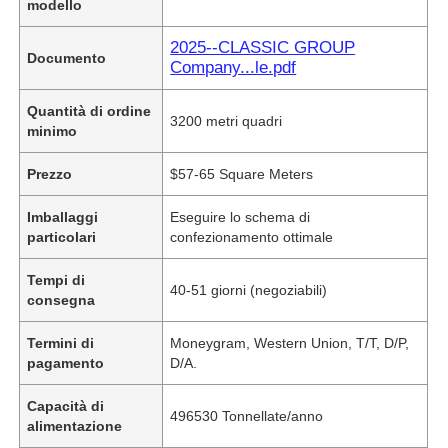
modello
2025--CLASSIC GROUP
Documento
Company...le.pdf
Quantità di ordine
3200 metri quadri
minimo
Prezzo
$57-65 Square Meters
Imballaggi
Eseguire lo schema di
particolari
confezionamento ottimale
Tempi di
40-51 giorni (negoziabili)
consegna
Termini di
Moneygram, Western Union, T/T, D/P,
pagamento
D/A.
Capacità di
496530 Tonnellate/anno
alimentazione