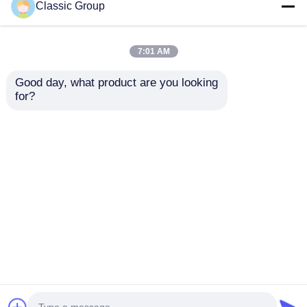
Classic Group
7:01 AM
Good day, what product are you looking 
for?
Edificio commerciale
Edifici Commerciali
al dettaglio in metallo
in Acciaio a Più Piani,
antisismico pre-
Grandi, per la Vendita
ingegnerizzato
al Dettaglio,
Invia richiesta
Invia richiesta
personalizzato
Resistenti a
Terremoti e Vento
Casa
Circa noi
Contattaci
Desktop Site
Mappa del sito
Norme sulla privacy
Qualità
Edificio della struttura in acciaio
Fabbrica