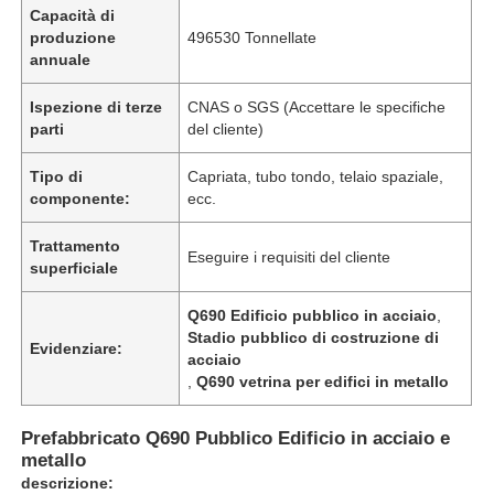
Capacità di
produzione
496530 Tonnellate
annuale
Ispezione di terze
CNAS o SGS (Accettare le specifiche
parti
del cliente)
Tipo di
Capriata, tubo tondo, telaio spaziale,
componente:
ecc.
Trattamento
Eseguire i requisiti del cliente
superficiale
Q690 Edificio pubblico in acciaio
,
Stadio pubblico di costruzione di
Casa
Evidenziare:
acciaio
,
Q690 vetrina per edifici in metallo
Prodotti
Prefabbricato Q690 Pubblico Edificio in acciaio e
metallo
descrizione:
Video