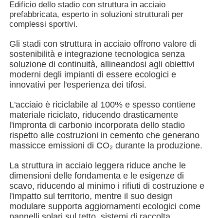
Edificio dello stadio con struttura in acciaio
prefabbricata, esperto in soluzioni strutturali per
complessi sportivi.
Chi siamo
Gli stadi con struttura in acciaio offrono valore di
sostenibilità e integrazione tecnologica senza
Fatory Tour
soluzione di continuità, allineandosi agli obiettivi
moderni degli impianti di essere ecologici e
innovativi per l'esperienza dei tifosi.
Controllo di qualità
L'acciaio è riciclabile al 100% e spesso contiene
materiale riciclato, riducendo drasticamente
Contattaci
l'impronta di carbonio incorporata dello stadio
rispetto alle costruzioni in cemento che generano
massicce emissioni di CO₂ durante la produzione.
notizie
La struttura in acciaio leggera riduce anche le
dimensioni delle fondamenta e le esigenze di
Tutti i casi
scavo, riducendo al minimo i rifiuti di costruzione e
l'impatto sul territorio, mentre il suo design
modulare supporta aggiornamenti ecologici come
Richiedere un preventivo
pannelli solari sul tetto, sistemi di raccolta