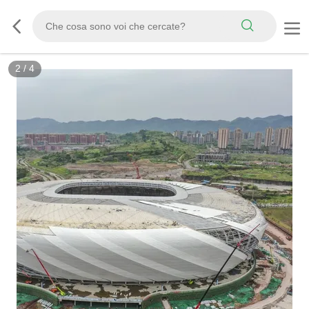
2
/
4