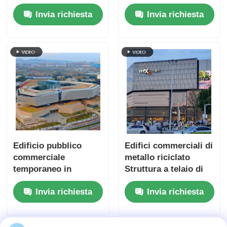
Edifici commerciali
Invia richiesta
Invia richiesta
Modulare
Edificio pubblico
Edifici commerciali di
commerciale
metallo riciclato
temporaneo in
Struttura a telaio di
acciaio S355JR
acciaio Centro
Invia richiesta
Invia richiesta
Prefabbricato su
commerciale OEM
misura