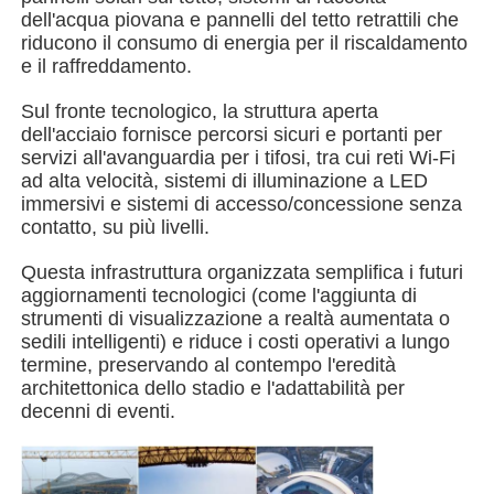
dell'acqua piovana e pannelli del tetto retrattili che
riducono il consumo di energia per il riscaldamento
Edificio della struttura in acciaio
e il raffreddamento.
Sul fronte tecnologico, la struttura aperta
Laboratorio di strutture in acciaio
dell'acciaio fornisce percorsi sicuri e portanti per
servizi all'avanguardia per i tifosi, tra cui reti Wi-Fi
ad alta velocità, sistemi di illuminazione a LED
magazzino di strutture in acciaio
immersivi e sistemi di accesso/concessione senza
contatto, su più livelli.
Scaffale di strutture in acciaio
Questa infrastruttura organizzata semplifica i futuri
aggiornamenti tecnologici (come l'aggiunta di
strumenti di visualizzazione a realtà aumentata o
Struttura d'acciaio pesante
sedili intelligenti) e riduce i costi operativi a lungo
termine, preservando al contempo l'eredità
architettonica dello stadio e l'adattabilità per
Ponte di struttura in acciaio
decenni di eventi.
Ufficio della struttura in acciaio