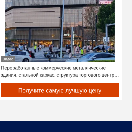
Видео
Переработанные коммерческие металлические
С
здания, стальной каркас, структура торгового центра,
р
OEM
с
Получите самую лучшую цену