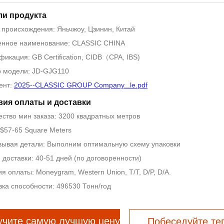
ли продукта
 происхождения: Яньчжоу, Цзинин, Китай
нное наименование: CLASSIC CHINA
икация: GB Certification, CIDB（CPA, IBS)
 модели: JD-GJG110
ент:
2025--CLASSIC GROUP Company...le.pdf
вия оплаты и доставки
ество мин заказа: 3200 квадратных метров
 $57-65 Square Meters
вывая детали: Выполним оптимальную схему упаковки
 доставки: 40-51 дней (по договоренности)
я оплаты: Moneygram, Western Union, T/T, D/P, D/A.
вка способности: 496530 Тонн/год
учите самую лучшую цену
Побеседуйте те