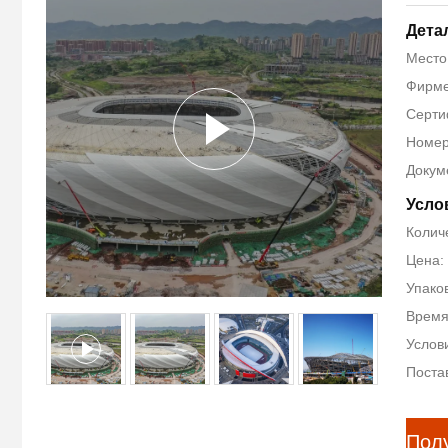
Дета
Место
Фирме
Сертиф
Номер
Докум
Усло
Колич
Цена:
Упако
Время
Услови
Поста
Пол