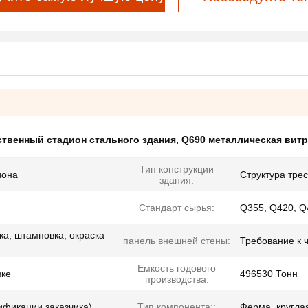
твенный стадион стального здания
,
Q690 металлическая витр
Тип конструкции
иона
Структура трес
здания:
Стандарт сырья:
Q355, Q420, Q4
ка, штамповка, окраска
панель внешней стены:
Требование к 
Емкость годового
вке
496530 Тонн
производства:
фикации заказчика)
Тип компонента::
Ферма, круглая