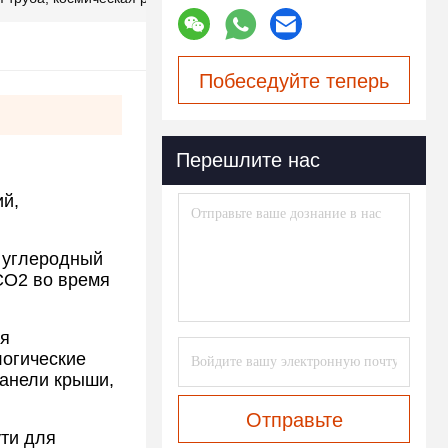
Побеседуйте теперь
Перешлите нас
ий,
т углеродный
CO2 во время
уя
логические
панели крыши,
Отправьте
ути для