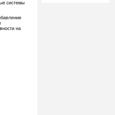
ные системы
обавление
е
вности на