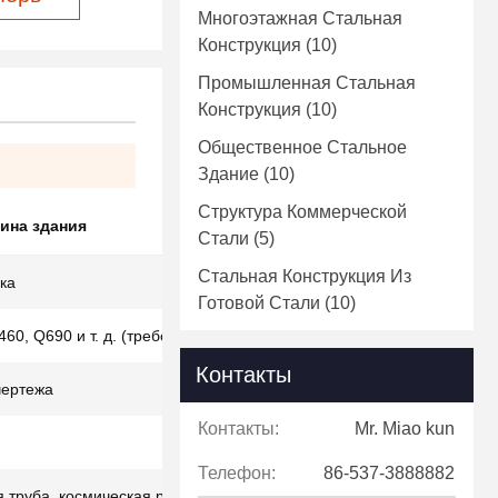
Многоэтажная Стальная
Конструкция
(10)
Промышленная Стальная
Конструкция
(10)
Общественное Стальное
Здание
(10)
Структура Коммерческой
ина здания
Стали
(5)
Стальная Конструкция Из
ка
Готовой Стали
(10)
60, Q690 и т. д. (требования к чертежам)
Контакты
чертежа
Контакты:
Mr. Miao kun
Телефон:
86-537-3888882
 труба, космическая рама и т. д.