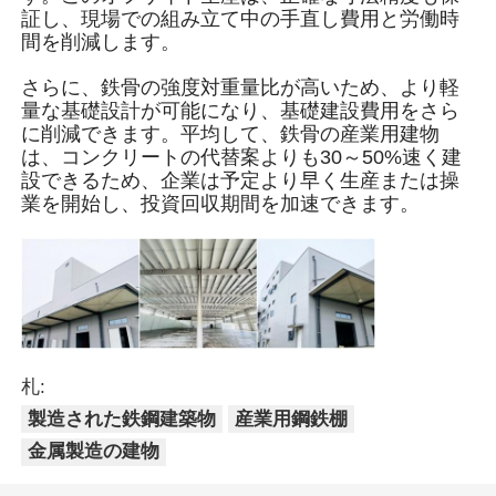
証し、現場での組み立て中の手直し費用と労働時
間を削減します。
企業情報
さらに、鉄骨の強度対重量比が高いため、より軽
量な基礎設計が可能になり、基礎建設費用をさら
に削減できます。平均して、鉄骨の産業用建物
会社案内
は、コンクリートの代替案よりも30～50%速く建
設できるため、企業は予定より早く生産または操
業を開始し、投資回収期間を加速できます。
品質管理
お問い合わせ
ニュース
札:
すべての場合
製造された鉄鋼建築物
産業用鋼鉄棚
金属製造の建物
見積依頼