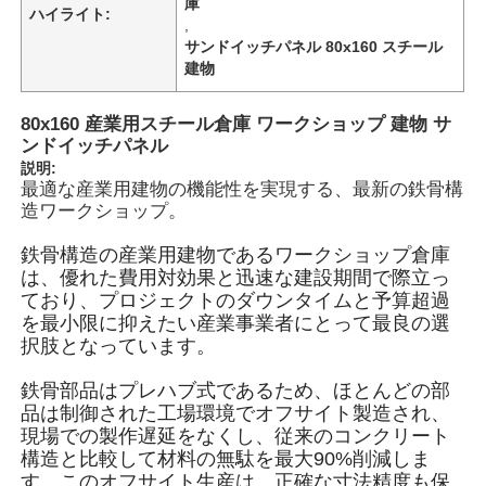
庫
ハイライト:
,
サンドイッチパネル 80x160 スチール
建物
80x160 産業用スチール倉庫 ワークショップ 建物 サ
ンドイッチパネル
説明:
最適な産業用建物の機能性を実現する、最新の鉄骨構
造ワークショップ。
鉄骨構造の産業用建物であるワークショップ倉庫
は、優れた費用対効果と迅速な建設期間で際立っ
ており、プロジェクトのダウンタイムと予算超過
を最小限に抑えたい産業事業者にとって最良の選
ホーム
択肢となっています。
鉄骨部品はプレハブ式であるため、ほとんどの部
製品
品は制御された工場環境でオフサイト製造され、
現場での製作遅延をなくし、従来のコンクリート
構造と比較して材料の無駄を最大90%削減しま
ビデオ
す。このオフサイト生産は、正確な寸法精度も保