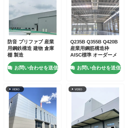
鉄骨構造鶏舎
鉄骨造多階建て
防音 プリファブ 産業
Q235B Q355B Q420B
用鋼鉄構造 建物 倉庫
産業用鋼筋構造枠
産業用鋼構造物
棚 製造
AISC標準 オーダーメ
イド
お問い合わせを送信
お問い合わせを送信
公共鉄骨造の建物
商業用鋼材の構造
プリファブ 製鋼構造