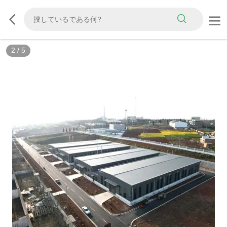
2
/
5