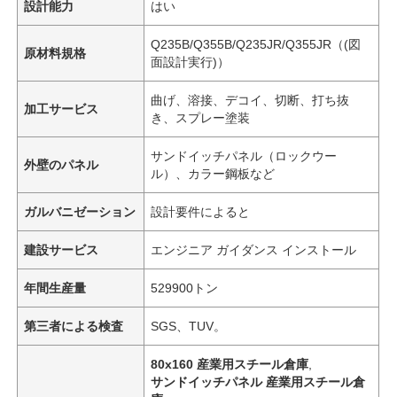
設計能力
はい
Q235B/Q355B/Q235JR/Q355JR（(図
原材料規格
面設計実行)）
曲げ、溶接、デコイ、切断、打ち抜
加工サービス
き、スプレー塗装
サンドイッチパネル（ロックウー
外壁のパネル
ル）、カラー鋼板など
ガルバニゼーション
設計要件によると
建設サービス
エンジニア ガイダンス インストール
年間生産量
529900トン
第三者による検査
SGS、TUV。
80x160 産業用スチール倉庫
,
サンドイッチパネル 産業用スチール倉