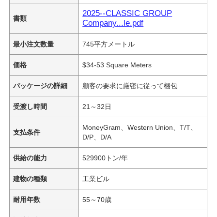
2025--CLASSIC GROUP
書類
Company...le.pdf
最小注文数量
745平方メートル
価格
$34-53 Square Meters
パッケージの詳細
顧客の要求に厳密に従って梱包
受渡し時間
21～32日
MoneyGram、Western Union、T/T、
支払条件
D/P、D/A
供給の能力
529900トン/年
建物の種類
工業ビル
耐用年数
55～70歳