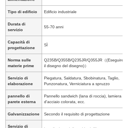
Tipo di edificio
Edificio industriale
Durata di
55-70 anni
servizio
Capacità di
SÌ
progettazione
Norma sulle
Q235B/Q355B/Q235JR/Q355JR（(Eseguire
materie prime
il disegno del disegno)）
Servizio di
Piegatura, Saldatura, Sbobinatura, Taglio,
elaborazione
Punzonatura, Verniciatura a spruzzo
pannello di
Pannello sandwich (lana di roccia), lamiera
parete esterna
d'acciaio colorata, ecc.
Galvanizzazione
Secondo il requisito di progettazione
Servizio di