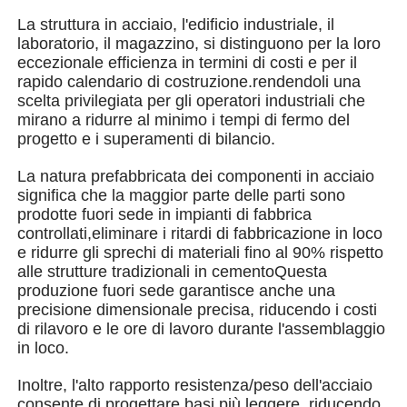
La struttura in acciaio, l'edificio industriale, il
laboratorio, il magazzino, si distinguono per la loro
Chi siamo
eccezionale efficienza in termini di costi e per il
rapido calendario di costruzione.rendendoli una
scelta privilegiata per gli operatori industriali che
Fatory Tour
mirano a ridurre al minimo i tempi di fermo del
progetto e i superamenti di bilancio.
Controllo di qualità
La natura prefabbricata dei componenti in acciaio
significa che la maggior parte delle parti sono
prodotte fuori sede in impianti di fabbrica
Contattaci
controllati,eliminare i ritardi di fabbricazione in loco
e ridurre gli sprechi di materiali fino al 90% rispetto
alle strutture tradizionali in cementoQuesta
notizie
produzione fuori sede garantisce anche una
precisione dimensionale precisa, riducendo i costi
di rilavoro e le ore di lavoro durante l'assemblaggio
Tutti i casi
in loco.
Inoltre, l'alto rapporto resistenza/peso dell'acciaio
Richiedere un preventivo
consente di progettare basi più leggere, riducendo