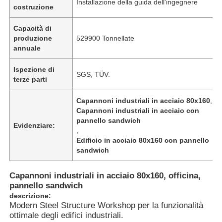
Installazione della guida dell'ingegnere
costruzione
Capacità di
produzione
529900 Tonnellate
annuale
Ispezione di
SGS, TÜV.
terze parti
Capannoni industriali in acciaio 80x160
,
Capannoni industriali in acciaio con
pannello sandwich
Evidenziare:
,
Edificio in acciaio 80x160 con pannello
sandwich
Casa
Capannoni industriali in acciaio 80x160, officina,
pannello sandwich
Prodotti
descrizione:
Modern Steel Structure Workshop per la funzionalità
ottimale degli edifici industriali.
Video