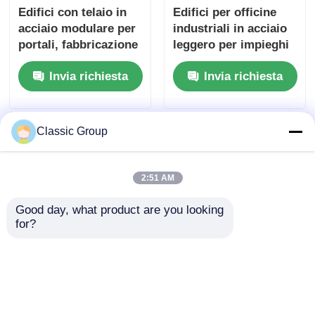
Edifici con telaio in
Edifici per officine
acciaio modulare per
industriali in acciaio
portali, fabbricazione
leggero per impieghi
pannelli ALC
gravosi
Invia richiesta
Invia richiesta
personalizzati
Classic Group
2:51 AM
Good day, what product are you looking 
for?
Capannoni industriali
Capannone officina in
prefabbricati in
acciaio leggero
acciaio con struttura
resistente al vento
resistente al fuoco
150 X 250