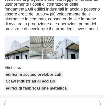
ulteriormente i costi di costruzione delle
fondamenta.Gli edifici industriali in acciaio possono
Edificio della struttura in acciaio
essere eretti del 30­50% più velocemente delle
alternative in cemento, consentendo alle imprese
di avviare la produzione o le operazioni prima del
Laboratorio di strutture in acciaio
previsto e di accelerare il ritorno degli investimenti.
magazzino di strutture in acciaio
Scaffale di strutture in acciaio
Etichette:
Struttura d'acciaio pesante
edifici in acciaio prefabbricati
Scavi industriali di acciaio
Ponte di struttura in acciaio
edifici di fabbricazione metallica
Ufficio della struttura in acciaio