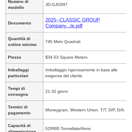
Numero di
JD-GJG097
modello
2025--CLASSIC GROUP
Documento
Company...le.pdf
Quantità di
745 Metri Quadrati
ordine minimo
Prezzo
$34-53 Square Meters
Imballaggi
Imballaggio rigorosamente in base alle
particolari
esigenze del cliente
Tempi di
21-32 giorni
consegna
Termini di
Moneygram, Western Union, T/T, D/P, D/A.
pagamento
Capacità di
529900 Tonnellate/Anno
alimentazione