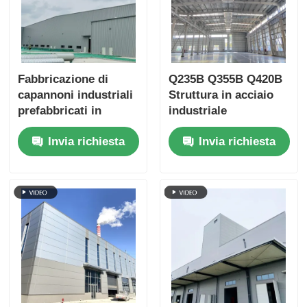
Fabbricazione di
Q235B Q355B Q420B
capannoni industriali
Struttura in acciaio
prefabbricati in
industriale
acciaio con struttura
Invia richiesta
Invia richiesta
insonorizzante