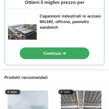
Ottieni il miglior prezzo per
Pollaio con struttura in acciaio
Capannoni industriali in acciaio
80x160, officina, pannello
Struttura in acciaio a più piani
sandwich
Struttura industriale in acciaio
Continua
Edificio pubblico in acciaio
Struttura dell'acciaio commerciale
Prodotti raccomandati
Struttura in acciaio prefabbricata