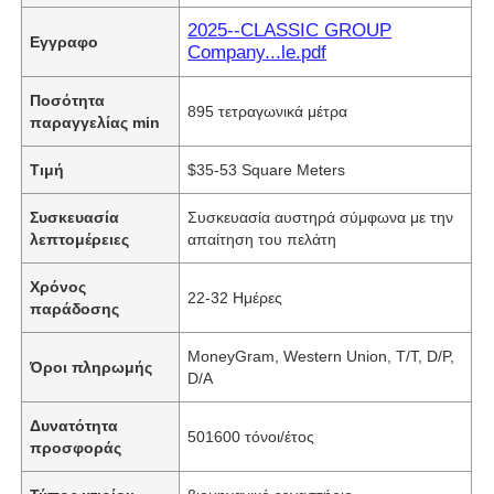
2025--CLASSIC GROUP
Εγγραφο
Company...le.pdf
Ποσότητα
895 τετραγωνικά μέτρα
παραγγελίας min
Τιμή
$35-53 Square Meters
Συσκευασία
Συσκευασία αυστηρά σύμφωνα με την
λεπτομέρειες
απαίτηση του πελάτη
Χρόνος
22-32 Ημέρες
παράδοσης
MoneyGram, Western Union, T/T, D/P,
Όροι πληρωμής
D/A
Δυνατότητα
501600 τόνοι/έτος
προσφοράς