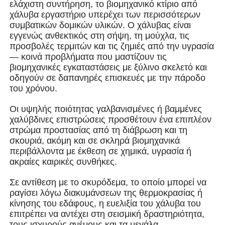
ελάχιστη συντήρηση, το βιομηχανικό
κτίριο από
χάλυβα
εργαστήριο υπερέχει των περισσότερων
συμβατικών δομικών υλικών. Ο χάλυβας είναι
Σχετικά με εμάς
εγγενώς ανθεκτικός στη σήψη, τη μούχλα, τις
προσβολές τερμιτών και τις ζημιές από την υγρασία
— κοινά προβλήματα που μαστίζουν τις
Γύρος εργοστασίων
βιομηχανικές εγκαταστάσεις με ξύλινο σκελετό και
οδηγούν σε δαπανηρές επισκευές με την πάροδο
του χρόνου.
Ποιοτικός έλεγχος
Οι υψηλής ποιότητας γαλβανισμένες ή βαμμένες
χαλύβδινες επιστρώσεις προσθέτουν ένα επιπλέον
επαφή
στρώμα προστασίας από τη διάβρωση και τη
σκουριά, ακόμη και σε σκληρά βιομηχανικά
περιβάλλοντα με έκθεση σε χημικά, υγρασία ή
Νέα
ακραίες καιρικές συνθήκες.
Σε αντίθεση με το σκυρόδεμα, το οποίο μπορεί να
Όλες οι περιπτώσεις
ραγίσει λόγω διακυμάνσεων της θερμοκρασίας ή
κίνησης του εδάφους, η ευελιξία του χάλυβα του
επιτρέπει να αντέχει στη σεισμική δραστηριότητα,
Ζητήστε ένα απόσπασμα
τους ισχυρούς ανέμους και τα μεγάλα