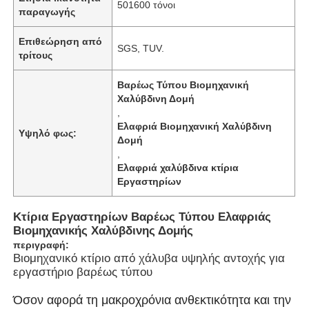
501600 τόνοι
παραγωγής
Επιθεώρηση από
SGS, TUV.
τρίτους
Βαρέως Τύπου Βιομηχανική
Χαλύβδινη Δομή
,
Ελαφριά Βιομηχανική Χαλύβδινη
Υψηλό φως:
Δομή
,
Ελαφριά χαλύβδινα κτίρια
Εργαστηρίων
Κτίρια Εργαστηρίων Βαρέως Τύπου Ελαφριάς
Αρχική Σελίδα
Βιομηχανικής Χαλύβδινης Δομής
περιγραφή:
Βιομηχανικό κτίριο από χάλυβα υψηλής αντοχής για
Προϊόντα
εργαστήριο βαρέως τύπου
Όσον αφορά τη μακροχρόνια ανθεκτικότητα και την
Βίντεο