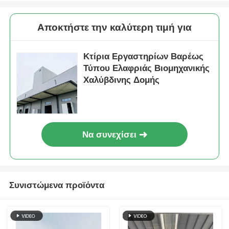
Πτηνοτροφείο από χάλυβα
Αποκτήστε την καλύτερη τιμή για
Κτίρια Εργαστηρίων Βαρέως
Πολυώροφη μεταλλική κατασκευή
Τύπου Ελαφριάς Βιομηχανικής
Χαλύβδινης Δομής
Βιομηχανική μεταλλική κατασκευή
Δημόσιο κτίριο από χάλυβα
Να συνεχίσει
Εμπορική δομή χάλυβα
Συνιστώμενα προϊόντα
Προπαρασκευασμένη δομή από χάλυβα