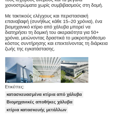
χιονοστρώματα χωρίς συμβιβασμούς στη δομή.
Οικοδόμηση δομής χάλυβα
Με τακτικούς ελέγχους και περιστασιακή
επαναβαφή (συνήθως κάθε 15–20 χρόνια), ένα
βιομηχανικό κτίριο από χάλυβα μπορεί να
Εργαστήριο Μεταλλικών Κατασκευών
διατηρήσει τη δομική του ακεραιότητα για 50+
χρόνια, μειώνοντας δραστικά το μακροπρόθεσμο
κόστος συντήρησης και επεκτείνοντας τη διάρκεια
αποθήκη χάλυβα
ζωής της εγκατάστασης.
Κουτί χάλυβα
Βαριά δομή χάλυβα
Ετικέττες:
κατασκευασμένα κτίρια από χάλυβα
Γέφυρα από χάλυβα
Βιομηχανικές αποθήκες χάλυβα
κτίρια κατασκευής μετάλλων
γραφείο δομής χάλυβα