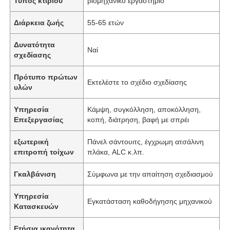
Τύπος κτιρίου
βιομηχανικό εργαστήριο
Διάρκεια ζωής
55-65 ετών
Δυνατότητα
Ναί
σχεδίασης
Πρότυπο πρώτων
Εκτελέστε το σχέδιο σχεδίασης
υλών
Υπηρεσία
Κάμψη, συγκόλληση, αποκόλληση,
Επεξεργασίας
κοπή, διάτρηση, βαφή με σπρέι
εξωτερική
Πάνελ σάντουιτς, έγχρωμη ατσάλινη
επιτροπή τοίχων
πλάκα, ALC κ.λπ.
Γκαλβάνιση
Σύμφωνα με την απαίτηση σχεδιασμού
Υπηρεσία
Εγκατάσταση καθοδήγησης μηχανικού
Κατασκευών
Ετήσια ικανότητα