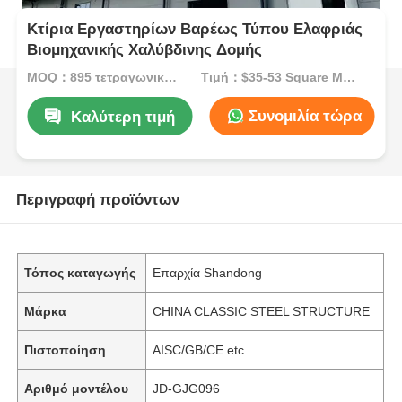
Κτίρια Εργαστηρίων Βαρέως Τύπου Ελαφριάς
Βιομηχανικής Χαλύβδινης Δομής
MOQ：895 τετραγωνικά μέτρα
Τιμή：$35-53 Square Meters
Συνομιλία τώρα
Καλύτερη τιμή
Περιγραφή προϊόντων
Τόπος καταγωγής
Επαρχία Shandong
Μάρκα
CHINA CLASSIC STEEL STRUCTURE
Πιστοποίηση
AISC/GB/CE etc.
Αριθμό μοντέλου
JD-GJG096