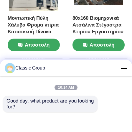
Μοντωπική Πύλη
80x160 Βιομηχανικά
Χάλυβα Φραμα κτίρια
Ατσάλινα Στέγαστρα
Κατασκευή Πίνακα
Κτιρίου Εργαστηρίου
τοίχου ALC
Πάνελ Σάντουιτς
Αποστολή
Αποστολή
Προσαρμοσμένο
ερώτησης
ερώτησης
Classic Group
10:14 AM
Good day, what product are you looking 
for?
Πυροσβεστικές
Ανεμοανθεκτική
συναρμολογημένες
Ελαφριά Χαλύβδινη