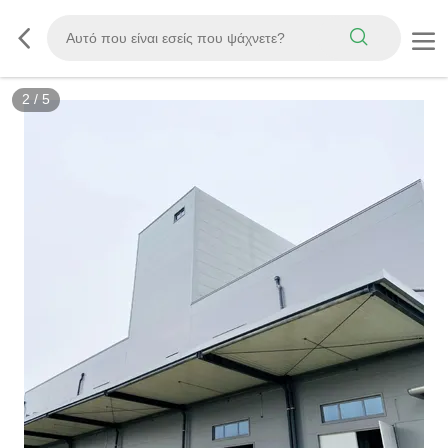
2
/
5