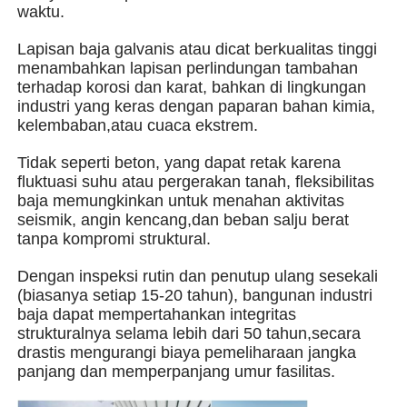
waktu.
Lapisan baja galvanis atau dicat berkualitas tinggi
Tentang kita
menambahkan lapisan perlindungan tambahan
terhadap korosi dan karat, bahkan di lingkungan
industri yang keras dengan paparan bahan kimia,
Wisata pabrik
kelembaban,atau cuaca ekstrem.
Tidak seperti beton, yang dapat retak karena
Kontrol kualitas
fluktuasi suhu atau pergerakan tanah, fleksibilitas
baja memungkinkan untuk menahan aktivitas
seismik, angin kencang,dan beban salju berat
Hubungi kami
tanpa kompromi struktural.
Dengan inspeksi rutin dan penutup ulang sesekali
Berita
(biasanya setiap 15-20 tahun), bangunan industri
baja dapat mempertahankan integritas
strukturalnya selama lebih dari 50 tahun,secara
Semua Kasus
drastis mengurangi biaya pemeliharaan jangka
panjang dan memperpanjang umur fasilitas.
Quote request suatu