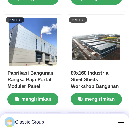
permintaan
permintaan
Pabrikasi Bangunan
80x160 Industrial
Rangka Baja Portal
Steel Sheds
Modular Panel
Workshop Bangunan
Dinding ALC
Sandwich Panel
mengirimkan
mengirimkan
Disesuaikan
permintaan
permintaan
Classic Group