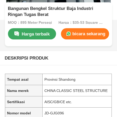
Bangunan Bengkel Struktur Baja Industri
Ringan Tugas Berat
MOQ：895 Meter Persegi
Harga：$35-53 Square Meters
bicara sekarang
Harga terbaik
DESKRIPSI PRODUK
Tempat asal
Provinsi Shandong
Nama merek
CHINA CLASSIC STEEL STRUCTURE
Sertifikasi
AISC/GB/CE etc.
Nomor model
JD-GJG096