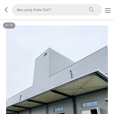
2
/
5