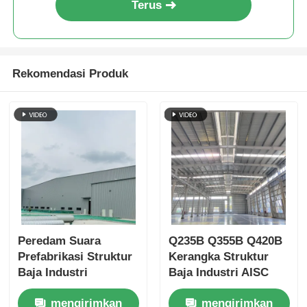
Terus
Struktur baja Rumah unggas
Rekomendasi Produk
Struktur Baja Bertingkat
Struktur baja industri
Gedung Baja Publik
Struktur baja komersial
Peredam Suara
Q235B Q355B Q420B
Struktur baja cetakan
Prefabrikasi Struktur
Kerangka Struktur
Baja Industri
Baja Industri AISC
Bangunan Gudang
Standar Custom
mengirimkan
mengirimkan
Pabrik