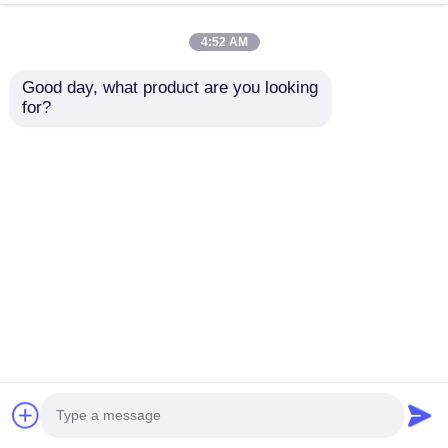
4:52 AM
Good day, what product are you looking 
for?
Bangunan Hanggar
Gudang Bengkel
Struktur Baja Industri
Bangunan Fabrikasi
Rakitan Tahan Api
Baja Ringan Tahan
Angin 150 X 250
mengirimkan
mengirimkan
permintaan
permintaan
Rumah
Tentang kita
Hubungi kami
Desktop Site
Sitemap
Kebijakan Privasi
Kualitas
Bangunan struktur baja
Pabrik
cina.Copyright © 2026 Classic Heavy Industry
Group Co.,Ltd. All Rights Reserved.