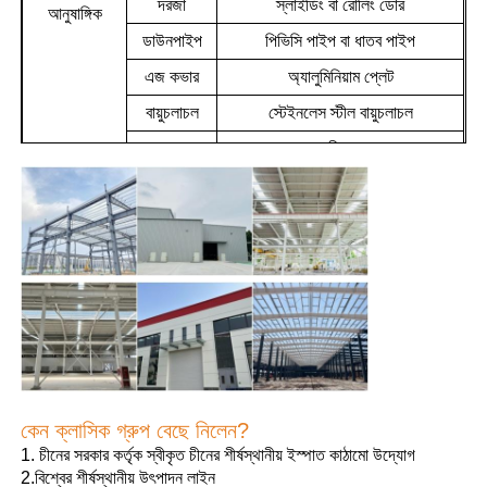
দরজা
স্লাইডিং বা রোলিং ডোর
আনুষাঙ্গিক
ডাউনপাইপ
পিভিসি পাইপ বা ধাতব পাইপ
ইস্পাত কাঠামো বিল্ডিং
এজ কভার
অ্যালুমিনিয়াম প্লেট
বায়ুচলাচল
স্টেইনলেস স্টীল বায়ুচলাচল
ইস্পাত কাঠামো কর্মশালা
ক্রেন
অঙ্কন প্রয়োজনীয়তা অনুসরণ করুন
ইস্পাত কাঠামো গুদাম
ইস্পাত কাঠামো শ্যাড
ভারী ইস্পাত কাঠামো
ইস্পাত কাঠামো সেতু
কেন ক্লাসিক গ্রুপ বেছে নিলেন?
1. চীনের সরকার কর্তৃক স্বীকৃত চীনের শীর্ষস্থানীয় ইস্পাত কাঠামো উদ্যোগ
ইস্পাত কাঠামো অফিস
2.বিশ্বের শীর্ষস্থানীয় উৎপাদন লাইন