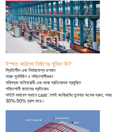
ইস্পাত কাঠামো নির্মাণের সুবিধা কি?
স্থিতিশীল এবং নির্ভরযোগ্য গুণমান
সহজ পুনর্নির্মাণ ও শক্তিশালীকরণ
পরিপক্ক অগ্নিরোধী এবং জারা প্রতিরোধক প্রযুক্তি
শক্তিশালী বাতাসের প্রতিরোধ
বাড়ি
সাইটে সমাবেশ স্থানে castালাই কংক্রিটের তুলনায় অনেক দ্রুত, সময়
30%-50% হ্রাস করে।
পণ্য
ভিডিও