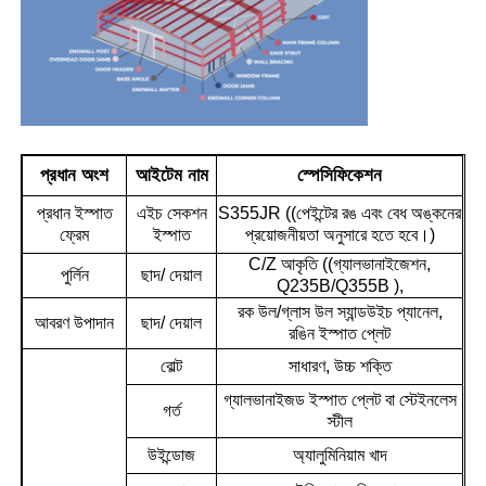
আমাদের সম্পর্কে
কারখানা ভ্রমণ
প্রধান অংশ
আইটেম নাম
স্পেসিফিকেশন
মান নিয়ন্ত্রণ
প্রধান ইস্পাত
এইচ সেকশন
S355JR ((পেইন্টের রঙ এবং বেধ অঙ্কনের
ফ্রেম
ইস্পাত
প্রয়োজনীয়তা অনুসারে হতে হবে।)
C/Z আকৃতি ((গ্যালভানাইজেশন,
আমাদের সাথে যোগাযোগ করুন
পুর্লিন
ছাদ/ দেয়াল
Q235B/Q355B ),
রক উল/গ্লাস উল স্যান্ডউইচ প্যানেল,
আবরণ উপাদান
ছাদ/ দেয়াল
রঙিন ইস্পাত প্লেট
খবর
বোল্ট
সাধারণ, উচ্চ শক্তি
গ্যালভানাইজড ইস্পাত প্লেট বা স্টেইনলেস
সব ক্ষেত্রেই
গর্ত
স্টীল
উইন্ডোজ
অ্যালুমিনিয়াম খাদ
উদ্ধৃতির জন্য আবেদন