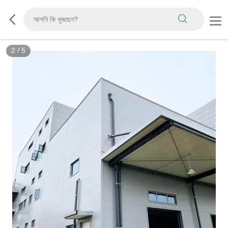
2
/
5