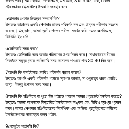
করতে পারি। অটোক্যাড, পিকেপিএম, এমটিএস, 3 ডি 3 এস, টার্ক, টেকলা
স্ট্রাকচারস (এক্সস্টিল) ইত্যাদি ব্যবহার করে
5আপনার গুণমান নিয়ন্ত্রণ সম্পর্কে কি?
উত্তরঃ আমাদের একটি পেশাদার মানের পরিদর্শন দল এবং উন্নত পরীক্ষার সরঞ্জাম
রয়েছে। এছাড়াও, আমরা তৃতীয় পক্ষের পরীক্ষা সমর্থন করি, যেমন এসজিএস,
টিইউভি ইত্যাদি।
6ডেলিভারি সময় কত?
উত্তরঃ ডেলিভারি সময় অর্ডার পরিমাণের উপর নির্ভর করে। সাধারণভাবে চীনের
নিকটতম সমুদ্র বন্দরে ডেলিভারি সময় আমানত পাওয়ার পরে 30-40 দিন হবে।
7আপনি কি কনটেইনার লোডিং পরিদর্শন গ্রহণ করেন?
উত্তরঃ আপনি একটি পরিদর্শক পাঠাতে স্বাগত জানাই, না শুধুমাত্র ধারক লোডিং
জন্য, কিন্তু উত্পাদন সময় সময়।
8আপনি কি ইঞ্জিনিয়ার বা পুরো টিম পাঠাতে পারবেন আমার প্রোজেক্ট ইনস্টল করতে?
উত্তরঃ আমরা আপনাকে বিস্তারিত ইনস্টলেশন অঙ্কন এবং ভিডিও ব্যাখ্যা প্রদান
করব।আমরা পেশাদার ইঞ্জিনিয়ারদের নির্দেশিকা এবং অভিজ্ঞ প্রযুক্তিগত কর্মীদের
ইনস্টলেশনের সাহায্যের জন্য পাঠাব.
9পেমেন্টের শর্তাবলী কি?