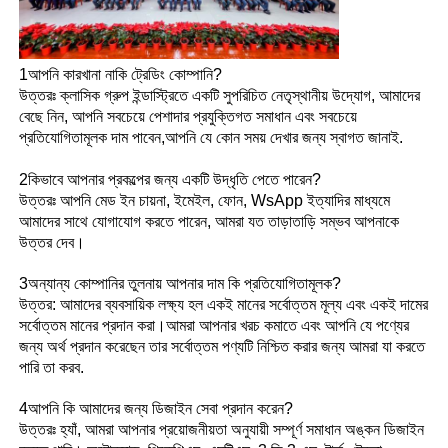
1আপনি কারখানা নাকি ট্রেডিং কোম্পানি?
উত্তরঃ ক্লাসিক গ্রুপ ইন্ডাস্ট্রিতে একটি সুপরিচিত নেতৃস্থানীয় উদ্যোগ, আমাদের
বেছে নিন, আপনি সবচেয়ে পেশাদার প্রযুক্তিগত সমাধান এবং সবচেয়ে
প্রতিযোগিতামূলক দাম পাবেন,আপনি যে কোন সময় দেখার জন্য স্বাগত জানাই.
2কিভাবে আপনার প্রকল্পের জন্য একটি উদ্ধৃতি পেতে পারেন?
উত্তরঃ আপনি মেড ইন চায়না, ইমেইল, ফোন, WsApp ইত্যাদির মাধ্যমে
আমাদের সাথে যোগাযোগ করতে পারেন, আমরা যত তাড়াতাড়ি সম্ভব আপনাকে
উত্তর দেব।
3অন্যান্য কোম্পানির তুলনায় আপনার দাম কি প্রতিযোগিতামূলক?
উত্তর: আমাদের ব্যবসায়িক লক্ষ্য হল একই মানের সর্বোত্তম মূল্য এবং একই দামের
সর্বোত্তম মানের প্রদান করা।আমরা আপনার খরচ কমাতে এবং আপনি যে পণ্যের
জন্য অর্থ প্রদান করেছেন তার সর্বোত্তম পণ্যটি নিশ্চিত করার জন্য আমরা যা করতে
পারি তা করব.
4আপনি কি আমাদের জন্য ডিজাইন সেবা প্রদান করেন?
উত্তরঃ হ্যাঁ, আমরা আপনার প্রয়োজনীয়তা অনুযায়ী সম্পূর্ণ সমাধান অঙ্কন ডিজাইন