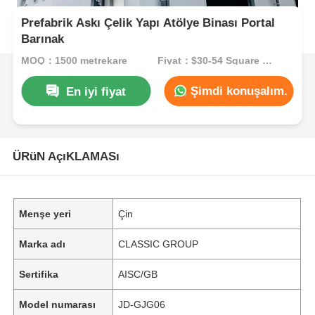
Prefabrik Askı Çelik Yapı Atölye Binası Portal
Barınak
MOQ：1500 metrekare
Fiyat：$30-54 Square Meters
Şimdi konuşalım.
En iyi fiyat
ÜRüN AçıKLAMASı
Menşe yeri
Çin
Marka adı
CLASSIC GROUP
Sertifika
AISC/GB
Model numarası
JD-GJG06