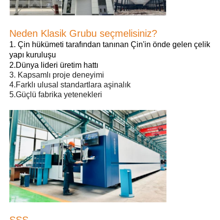
Çelik yapısı Tavuk evi
Neden Klasik Grubu seçmelisiniz?
1. Çin hükümeti tarafından tanınan Çin'in önde gelen çelik
Çok Katlı Çelik Yapı
yapı kuruluşu
2.Dünya lideri üretim hattı
3. Kapsamlı proje deneyimi
4.Farklı ulusal standartlara aşinalık
Endüstriyel Çelik Yapısı
5.Güçlü fabrika yetenekleri
Kamu Çelik Binası
Ticari çelik yapısı
Prefabrik çelik yapı
SSS