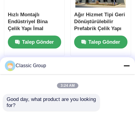
Hızlı Montajlı
Ağır Hizmet Tipi Geri
Endüstriyel Bina
Dönüştürülebilir
Çelik Yapı İmal
Prefabrik Çelik Yapı
Edilmiş Baraka Özel
İmalatı Depreme
Talep Gönder
Talep Gönder
Dayanıklı
Classic Group
3:24 AM
Good day, what product are you looking 
for?
Hava Koşullarına
Modern Hafif
Dayanıklı Sismik
Galvanizli Prefabrik
Dayanımlı Endüstriyel
Çelik Yapı Atölye