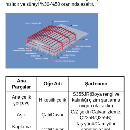
hızlıdır ve süreyi %30-%50 oranında azaltır.
Hakkımızda
Fabrika turu
Kalite kontrol
Bize ulaşın
Ana
Öğe Adı
Şartname
Parçalar
Haberler
S355JR(Boya rengi ve
Ana çelik
H kesitli çelik
kalınlığı çizim şartlarına
çerçeve
uygun olacaktır.)
Tüm servis talepleri
C/Z şekli (Galvanizleme,
Aşık
Çatı/Duvar
Q235B/Q355B),
Taş yünü/Cam yünü
Teklif isteği
Kaplama
Çatı/Duvar
sandviç panel,