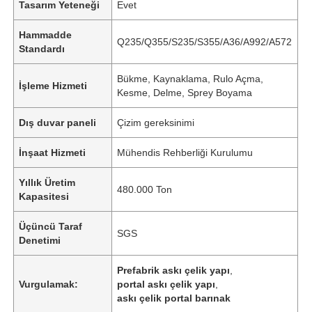
Tasarım Yeteneği
Evet
Hammadde
Q235/Q355/S235/S355/A36/A992/A572
Standardı
Bükme, Kaynaklama, Rulo Açma,
İşleme Hizmeti
Kesme, Delme, Sprey Boyama
Dış duvar paneli
Çizim gereksinimi
İnşaat Hizmeti
Mühendis Rehberliği Kurulumu
Yıllık Üretim
480.000 Ton
Kapasitesi
Üçüncü Taraf
SGS
Denetimi
Prefabrik askı çelik yapı
,
Vurgulamak:
portal askı çelik yapı
,
askı çelik portal barınak