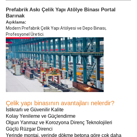
Prefabrik Askı Çelik Yapı Atölye Binası Portal
Barınak
Açıklama:
Modern Prefabrik Çelik Yapı Atölyesi ve Depo Binası,
Profesyonel Üretici.
Ana sayfa
Çelik yapı binasının avantajları nelerdir?
İstikrarlı ve Güvenilir Kalite
Ürünler
Kolay Yenileme ve Güçlendirme
Olgun Yanmaz ve Korozyona Direnç Teknolojileri
Güçlü Rüzgar Direnci
VİDEOLAR
Yerinde montaj, yerinde dökme betona göre çok daha