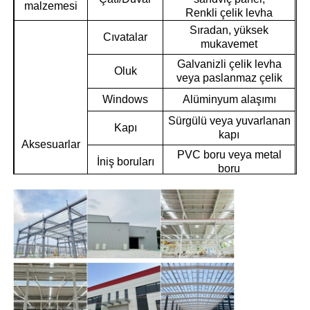
malzemesi
Renkli çelik levha
Sıradan, yüksek
Çelik yapı binası
Cıvatalar
mukavemet
Galvanizli çelik levha
Oluk
veya paslanmaz çelik
Çelik Yapı Atölyesi
Windows
Alüminyum alaşımı
Sürgülü veya yuvarlanan
Çelik yapı deposu
Kapı
kapı
Aksesuarlar
PVC boru veya metal
İniş boruları
Çelik Yapı Şedi
boru
Kenar kapağı
Alüminyum levha
Ağır Çelik Yapı
Paslanmaz çelik
Havalandırma
havalandırma
Çizim gereksinimini takip
Vinç
Çelik yapı köprüsü
edin
çelik yapı ofisi