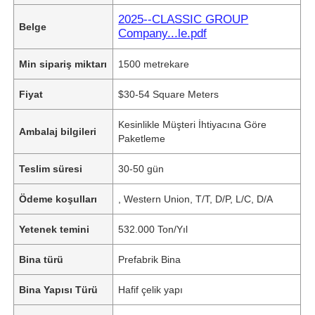
2025--CLASSIC GROUP
Belge
Company...le.pdf
Min sipariş miktarı
1500 metrekare
Fiyat
$30-54 Square Meters
Kesinlikle Müşteri İhtiyacına Göre
Ambalaj bilgileri
Paketleme
Teslim süresi
30-50 gün
Ödeme koşulları
, Western Union, T/T, D/P, L/C, D/A
Yetenek temini
532.000 Ton/Yıl
Bina türü
Prefabrik Bina
Bina Yapısı Türü
Hafif çelik yapı