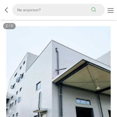
2
/
5