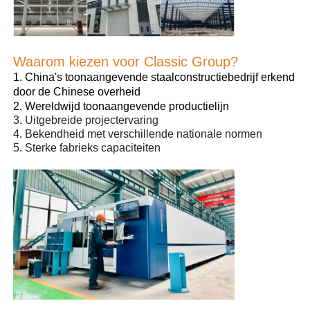
Pluimveestal met stalen structuur
Waarom kiezen voor Classic Group?
Staalconstructie met meerdere verdiepingen
1. China's toonaangevende staalconstructiebedrijf erkend
door de Chinese overheid
2. Wereldwijd toonaangevende productielijn
3. Uitgebreide projectervaring
Industriële staalconstructie
4. Bekendheid met verschillende nationale normen
5. Sterke fabrieks capaciteiten
Openbare Stalen Gebouw
Commerciële staalstructuur
Voorgefabriceerde staalconstructie