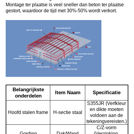
Montage ter plaatse is veel sneller dan beton ter plaatse
gestort, waardoor de tijd met 30%-50% wordt verkort.
Over ons
Fabrieksreis
Kwaliteitscontrole
Contacteer ons
Belangrijkste
Item Naam
Specificatie
nieuws
onderdelen
S355JR (Verfkleur
en dikte moeten
Alle Gevallen
Hoofd stalen frame
H-sectie staal
voldoen aan de
tekeningvereisten.)
C/Z-vorm
Vraag een offerte aan
Gording
Dak/Wand
(Verzinking,