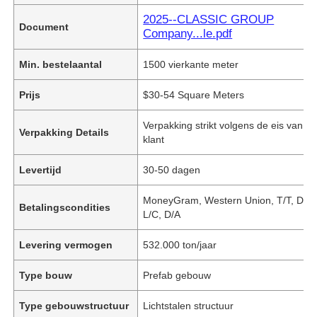
2025--CLASSIC GROUP
Document
Company...le.pdf
Min. bestelaantal
1500 vierkante meter
Prijs
$30-54 Square Meters
Verpakking strikt volgens de eis van d
Verpakking Details
klant
Levertijd
30-50 dagen
MoneyGram, Western Union, T/T, D/P,
Betalingscondities
L/C, D/A
Levering vermogen
532.000 ton/jaar
Type bouw
Prefab gebouw
Type gebouwstructuur
Lichtstalen structuur