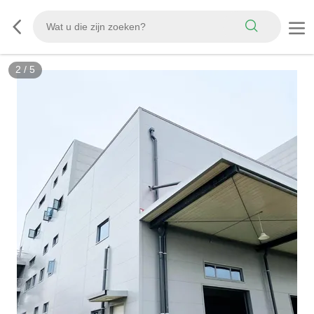
2
/
5