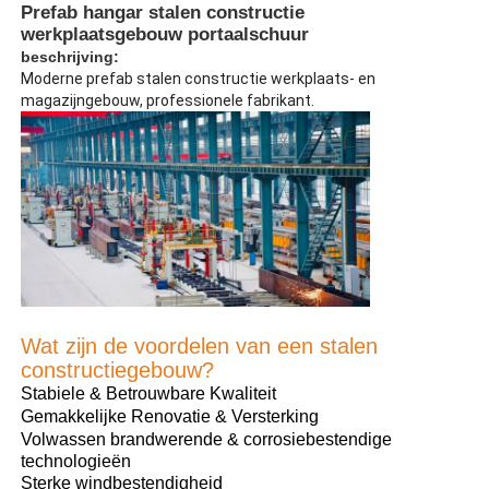
Prefab hangar stalen constructie
werkplaatsgebouw portaalschuur
beschrijving:
Moderne prefab stalen constructie werkplaats- en
magazijngebouw, professionele fabrikant.
Wat zijn de voordelen van een stalen
Thuis
constructiegebouw?
Stabiele & Betrouwbare Kwaliteit
Producten
Gemakkelijke Renovatie & Versterking
Volwassen brandwerende & corrosiebestendige
technologieën
Videos
Sterke windbestendigheid