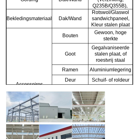
Q235B/Q355B),
Rotswol/Glaswol
Stalen structuurgebouw
Bekledingsmateriaal
Dak/Wand
sandwichpaneel,
Kleur stalen plaat
Gewoon, hoge
Bouten
Workshop staalconstructies
sterkte
Gegalvaniseerde
Goot
stalen plaat, of
staalconstructie magazijn
roestvrij staal
Ramen
Aluminiumlegering
Schuur voor staalconstructies
Deur
Schuif- of roldeur
Accessoires
PVC-pijp, of
Afvoerpijpen
Zware Staalstructuur
metalen pijp
Randafdekking
Aluminium plaat
Stalen brug
Roestvrijstalen
Ventilatie
ventilatie
Volg de
Kraan
stalen structuurkantoor
tekeningvereisten