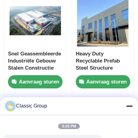
Snel Geassembleerde
Heavy Duty
Industriële Gebouw
Recyclable Prefab
Stalen Constructie
Steel Structure
Geprefabriceerde
Fabricatie
Aanvraag sturen
Aanvraag sturen
Schuur Op Maat
Aardbevingsbestendige
Classic Group
9:05 PM