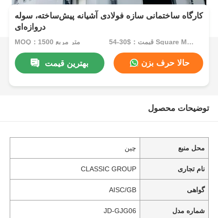
کارگاه ساختمانی سازه فولادی آشیانه پیش‌ساخته، سوله
دروازه‌ای
قیمت：$30-54 Square Meters
MOQ：1500 متر مربع
حالا حرف بزن
بهترین قیمت
توضیحات محصول
محل منبع
چین
نام تجاری
CLASSIC GROUP
گواهی
AISC/GB
شماره مدل
JD-GJG06