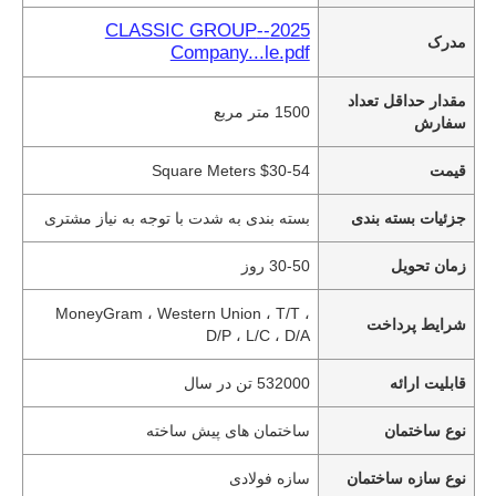
2025--CLASSIC GROUP
مدرک
Company...le.pdf
مقدار حداقل تعداد
1500 متر مربع
سفارش
قیمت
$30-54 Square Meters
جزئیات بسته بندی
بسته بندی به شدت با توجه به نیاز مشتری
زمان تحویل
30-50 روز
MoneyGram ، Western Union ، T/T ،
شرایط پرداخت
D/P ، L/C ، D/A
قابلیت ارائه
532000 تن در سال
نوع ساختمان
ساختمان های پیش ساخته
نوع سازه ساختمان
سازه فولادی