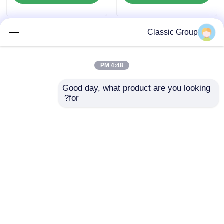
Classic Group
4:48 PM
Good day, what product are you looking 
for?
ضد آب و هوا مقاوم به
ساختارهای فولادی مدرن
زلزله ساختمان صنعتی
سبک گالوانیزه کارگاه
ساختاری فولادی گودام
معماری انبار
پورتال قاب گودام
ارسال سؤال
ارسال سؤال
خانه
دربارهی ما
تماس با ما
Desktop Site
نقشه سایت
سیاست حفظ حریم خصوصی