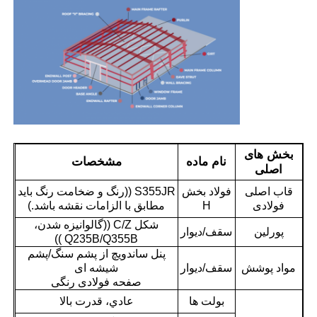
دربارهی ما
کارخانه تور
کنترل کیفیت
بخش های
نام ماده
مشخصات
اصلی
تماس با ما
قاب اصلی
فولاد بخش
S355JR ((رنگ و ضخامت رنگ باید
فولادی
H
مطابق با الزامات نقشه باشد.)
اخبار
شکل C/Z ((گالوانیزه شدن،
پورلین
سقف/دیوار
Q235B/Q355B ))
پنل ساندویچ از پشم سنگ/پشم
همه موارد
مواد پوشش
سقف/دیوار
شیشه ای
صفحه فولادی رنگی
بولت ها
عادي، قدرت بالا
درخواست نقل قول