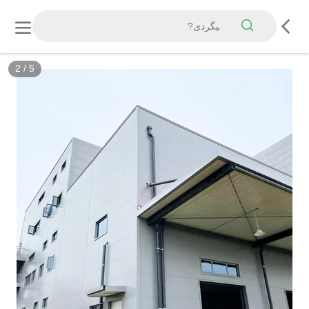
2
/
5