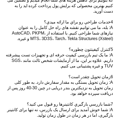
که بتونیم برای کاهش هزینه های شما انجام میدیم و تضمین می
کنیم بهترین محصولی که برایش پول پرداخت کرده اید را به
دست آورید.
4خدمات طراحي رو براي ما ارائه ميدي؟
A: بله، ما می توانیم نقشه های راه حل کامل را به عنوان
نیازهای شما طراحی کنیم. با استفاده از AutoCAD، PKPM،
MTS، 3D3S، Tarch، Tekla Structures (Xsteel) و غیره.
5کنترل کیفیتتون چطوره؟
A: ما یک تیم بازرسی کیفیت حرفه ای و تجهیزات تست پیشرفته
داریم. علاوه بر این، ما از آزمایشات شخص ثالث مانند SGS،
TUV و غیره پشتیبانی می کنیم.
6زمان تحویل چقدر است؟
A: زمان تحویل بستگی به مقدار سفارش دارد. به طور کلی
زمان تحویل به نزدیکترین بندر دریایی در چین 30-40 روز پس از
دریافت سپرده خواهد بود.
7شما بازرسي بارگيري کانتينرها رو قبول مي کنيد؟
A: شما خوش آمدید برای ارسال یک بازرس، نه تنها برای کانتینر
بارگیری، اما در هر زمان در طول زمان تولید.