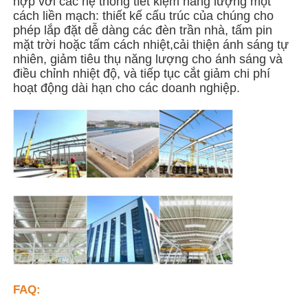
hợp với các hệ thống tiết kiệm năng lượng một
cách liền mạch: thiết kế cấu trúc của chúng cho
phép lắp đặt dễ dàng các đèn trần nhà, tấm pin
Xây dựng cấu trúc thép
mặt trời hoặc tấm cách nhiệt,cải thiện ánh sáng tự
nhiên, giảm tiêu thụ năng lượng cho ánh sáng và
điều chỉnh nhiệt độ, và tiếp tục cắt giảm chi phí
Xưởng kết cấu thép
hoạt động dài hạn cho các doanh nghiệp.
kho cấu trúc thép
Nhà khoan cấu trúc thép
kết cấu thép nặng
Cầu cấu trúc thép
FAQ:
Văn phòng cấu trúc thép