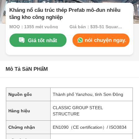
Kháng nổ cấu trúc thép Prefab mô-đun nhiều
tầng kho công nghiệp
MOQ：1355 mét vuông
Giá bán：$35-51 Square Meters
nói chuyện ngay.
Giá tốt nhất
Mô Tả SảN PHẩM
Nguồn gốc
Thành phố Yanzhou, tỉnh Sơn Đông
CLASSIC GROUP STEEL
Hàng hiệu
STRUCTURE
Chứng nhận
EN1090（CE certification）/ ISO3834