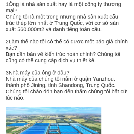
1Ông là nhà sản xuất hay là một công ty thương
mại?
Thép cấu trúc nhà gia cầm
Chúng tôi là một trong những nhà sản xuất cấu
trúc thép lớn nhất ở Trung Quốc, với cơ sở sản
xuất 560.000m2 và danh tiếng toàn cầu.
Kết cấu thép nhiều tầng
2Làm thế nào tôi có thể có được một báo giá chính
xác?
Cấu trúc thép công nghiệp
Bạn cần bản vẽ kiến trúc hoàn chỉnh? Chúng tôi
cũng có thể cung cấp dịch vụ thiết kế.
Nhà thép công cộng
3Nhà máy của ông ở đâu?
Nhà máy của chúng tôi nằm ở quận Yanzhou,
thành phố Jining, tỉnh Shandong, Trung Quốc.
Cấu trúc thép thương mại
Chúng tôi chào đón bạn đến thăm chúng tôi bất cứ
lúc nào.
Kết cấu thép tiền chế