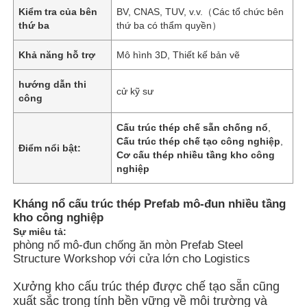
Kiểm tra của bên
BV, CNAS, TUV, v.v.（Các tổ chức bên
thứ ba
thứ ba có thẩm quyền）
Khả năng hỗ trợ
Mô hình 3D, Thiết kế bản vẽ
hướng dẫn thi
cử kỹ sư
công
Cấu trúc thép chế sẵn chống nổ
,
Cấu trúc thép chế tạo công nghiệp
,
Điểm nổi bật:
Cơ cấu thép nhiều tầng kho công
nghiệp
Kháng nổ cấu trúc thép Prefab mô-đun nhiều tầng
Nhà
kho công nghiệp
Sự miêu tả:
phòng nổ mô-đun chống ăn mòn Prefab Steel
Structure Workshop với cửa lớn cho Logistics
Sản phẩm
Xưởng kho cấu trúc thép được chế tạo sẵn cũng
xuất sắc trong tính bền vững về môi trường và
Video