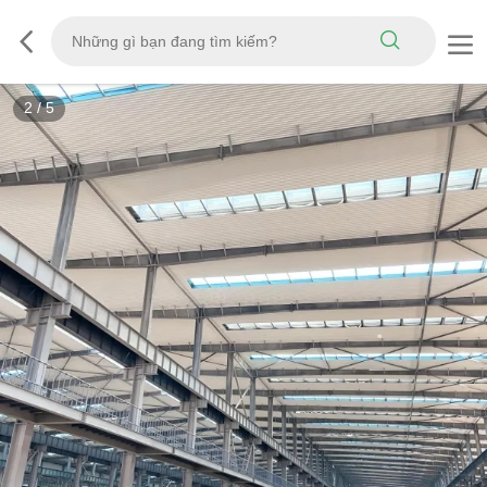
2
/
5