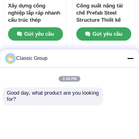
Xây dựng công
Công suất nặng tái
nghiệp lắp ráp nhanh
chế Prefab Steel
cấu trúc thép
Structure Thiết kế
chống động đất
Gửi yêu cầu
Gửi yêu cầu
Classic Group
3:38 PM
Good day, what product are you looking 
for?
Chống khí hậu Chống
Nhà xưởng kết cấu
động đất Cửa hàng
thép tiền chế nhà
công nghiệp Cấu trúc
kho, nhà xưởng
thép Cửa hàng kho