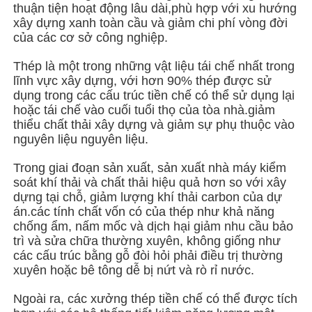
thuận tiện hoạt động lâu dài,phù hợp với xu hướng
xây dựng xanh toàn cầu và giảm chi phí vòng đời
của các cơ sở công nghiệp.
Về chúng tôi
Thép là một trong những vật liệu tái chế nhất trong
lĩnh vực xây dựng, với hơn 90% thép được sử
Tham quan nhà máy
dụng trong các cấu trúc tiền chế có thể sử dụng lại
hoặc tái chế vào cuối tuổi thọ của tòa nhà.giảm
thiểu chất thải xây dựng và giảm sự phụ thuộc vào
Kiểm soát chất lượng
nguyên liệu nguyên liệu.
Trong giai đoạn sản xuất, sản xuất nhà máy kiểm
Liên hệ chúng tôi
soát khí thải và chất thải hiệu quả hơn so với xây
dựng tại chỗ, giảm lượng khí thải carbon của dự
án.các tính chất vốn có của thép như khả năng
Tin tức
chống ẩm, nấm mốc và dịch hại giảm nhu cầu bảo
trì và sửa chữa thường xuyên, không giống như
các cấu trúc bằng gỗ đòi hỏi phải điều trị thường
Tất cả các trường hợp
xuyên hoặc bê tông dễ bị nứt và rò rỉ nước.
Ngoài ra, các xưởng thép tiền chế có thể được tích
Yêu cầu báo giá