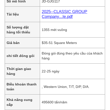
Số mô hình
JD-GJG117
2025--CLASSIC GROUP
Tài liệu
Company...le.pdf
Số lượng đặt
1355 mét vuông
hàng tối thiểu
Giá bán
$35-51 Square Meters
Đóng gói đúng theo yêu cầu của khách
chi tiết đóng gói
hàng
Thời gian giao
22-25 ngày
hàng
Điều khoản thanh
, Western Union, T/T, D/P, D/A.
toán
Khả năng cung
495600 tấn/năm
cấp